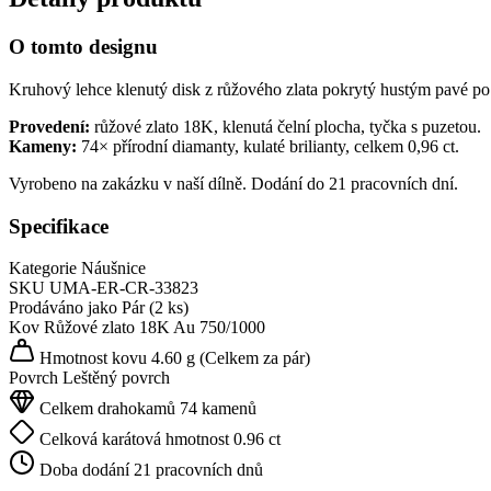
O tomto designu
Kruhový lehce klenutý disk z růžového zlata pokrytý hustým pavé po c
Provedení:
růžové zlato 18K, klenutá čelní plocha, tyčka s puzetou.
Kameny:
74× přírodní diamanty, kulaté brilianty, celkem 0,96 ct.
Vyrobeno na zakázku v naší dílně. Dodání do 21 pracovních dní.
Specifikace
Kategorie
Náušnice
SKU
UMA-ER-CR-33823
Prodáváno jako
Pár (2 ks)
Kov
Růžové zlato 18K
Au 750/1000
Hmotnost kovu
4.60 g
(Celkem za pár)
Povrch
Leštěný povrch
Celkem drahokamů
74 kamenů
Celková karátová hmotnost
0.96 ct
Doba dodání
21 pracovních dnů