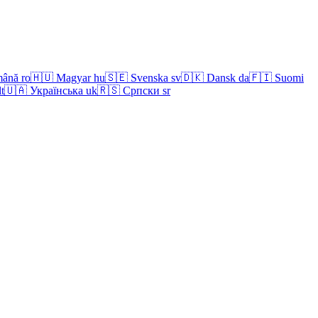
ână
ro
🇭🇺
Magyar
hu
🇸🇪
Svenska
sv
🇩🇰
Dansk
da
🇫🇮
Suomi
lt
🇺🇦
Українська
uk
🇷🇸
Српски
sr