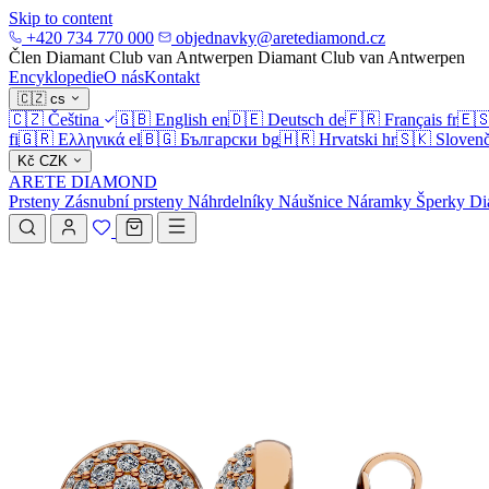
Skip to content
+420 734 770 000
objednavky@aretediamond.cz
Člen Diamant Club van Antwerpen
Diamant Club van Antwerpen
Encyklopedie
O nás
Kontakt
🇨🇿
cs
🇨🇿
Čeština
🇬🇧
English
en
🇩🇪
Deutsch
de
🇫🇷
Français
fr
🇪
fi
🇬🇷
Ελληνικά
el
🇧🇬
Български
bg
🇭🇷
Hrvatski
hr
🇸🇰
Slovenč
Kč
CZK
ARETE DIAMOND
Prsteny
Zásnubní prsteny
Náhrdelníky
Náušnice
Náramky
Šperky
Di