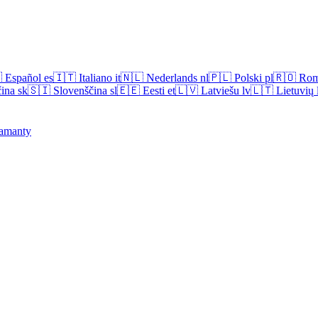

Español
es
🇮🇹
Italiano
it
🇳🇱
Nederlands
nl
🇵🇱
Polski
pl
🇷🇴
Rom
ina
sk
🇸🇮
Slovenščina
sl
🇪🇪
Eesti
et
🇱🇻
Latviešu
lv
🇱🇹
Lietuvių
amanty