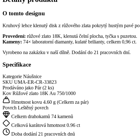
O tomto designu
Kruhový lehce klenutý disk z růžového zlata pokrytý hustým pavé po c
Provedení:
růžové zlato 18K, klenutá čelní plocha, tyčka s puzetou.
Kameny:
74× laboratorní diamanty, kulaté brilianty, celkem 0,96 ct.
Vyrobeno na zakázku v naší dílně. Dodání do 21 pracovních dní.
Specifikace
Kategorie
Náušnice
SKU
UMA-ER-CR-33823
Prodáváno jako
Pár (2 ks)
Kov
Růžové zlato 18K
Au 750/1000
Hmotnost kovu
4.60 g
(Celkem za pár)
Povrch
Leštěný povrch
Celkem drahokamů
74 kamenů
Celková karátová hmotnost
0.96 ct
Doba dodání
21 pracovních dnů