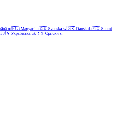
ână
ro
🇭🇺
Magyar
hu
🇸🇪
Svenska
sv
🇩🇰
Dansk
da
🇫🇮
Suomi
lt
🇺🇦
Українська
uk
🇷🇸
Српски
sr