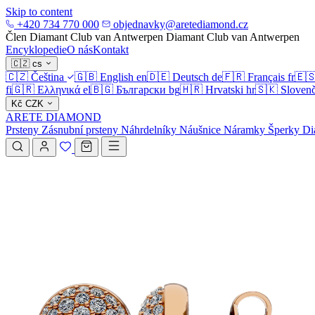
Skip to content
+420 734 770 000
objednavky@aretediamond.cz
Člen Diamant Club van Antwerpen
Diamant Club van Antwerpen
Encyklopedie
O nás
Kontakt
🇨🇿
cs
🇨🇿
Čeština
🇬🇧
English
en
🇩🇪
Deutsch
de
🇫🇷
Français
fr
🇪
fi
🇬🇷
Ελληνικά
el
🇧🇬
Български
bg
🇭🇷
Hrvatski
hr
🇸🇰
Slovenč
Kč
CZK
ARETE DIAMOND
Prsteny
Zásnubní prsteny
Náhrdelníky
Náušnice
Náramky
Šperky
Di