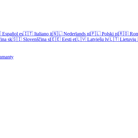

Español
es
🇮🇹
Italiano
it
🇳🇱
Nederlands
nl
🇵🇱
Polski
pl
🇷🇴
Rom
ina
sk
🇸🇮
Slovenščina
sl
🇪🇪
Eesti
et
🇱🇻
Latviešu
lv
🇱🇹
Lietuvių
amanty