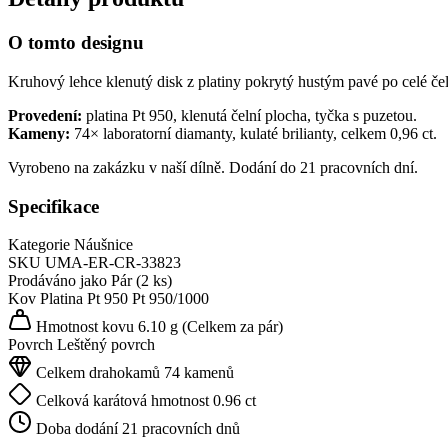
O tomto designu
Kruhový lehce klenutý disk z platiny pokrytý hustým pavé po celé čeln
Provedení:
platina Pt 950, klenutá čelní plocha, tyčka s puzetou.
Kameny:
74× laboratorní diamanty, kulaté brilianty, celkem 0,96 ct.
Vyrobeno na zakázku v naší dílně. Dodání do 21 pracovních dní.
Specifikace
Kategorie
Náušnice
SKU
UMA-ER-CR-33823
Prodáváno jako
Pár (2 ks)
Kov
Platina Pt 950
Pt 950/1000
Hmotnost kovu
6.10 g
(Celkem za pár)
Povrch
Leštěný povrch
Celkem drahokamů
74 kamenů
Celková karátová hmotnost
0.96 ct
Doba dodání
21 pracovních dnů