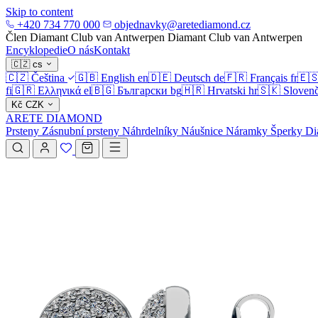
Skip to content
+420 734 770 000
objednavky@aretediamond.cz
Člen Diamant Club van Antwerpen
Diamant Club van Antwerpen
Encyklopedie
O nás
Kontakt
🇨🇿
cs
🇨🇿
Čeština
🇬🇧
English
en
🇩🇪
Deutsch
de
🇫🇷
Français
fr
🇪
fi
🇬🇷
Ελληνικά
el
🇧🇬
Български
bg
🇭🇷
Hrvatski
hr
🇸🇰
Slovenč
Kč
CZK
ARETE DIAMOND
Prsteny
Zásnubní prsteny
Náhrdelníky
Náušnice
Náramky
Šperky
Di