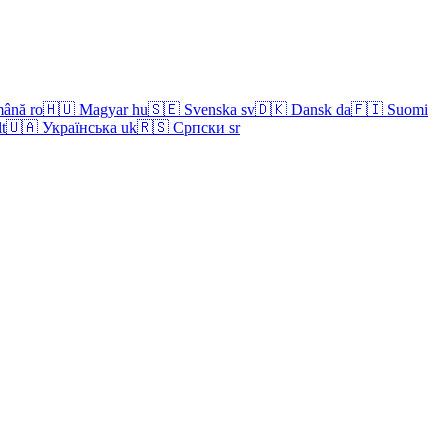
ână
ro
🇭🇺
Magyar
hu
🇸🇪
Svenska
sv
🇩🇰
Dansk
da
🇫🇮
Suomi
lt
🇺🇦
Українська
uk
🇷🇸
Српски
sr