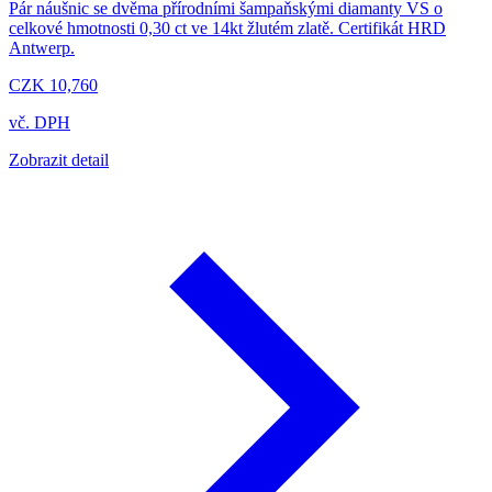
Pár náušnic se dvěma přírodními šampaňskými diamanty VS o
celkové hmotnosti 0,30 ct ve 14kt žlutém zlatě. Certifikát HRD
Antwerp.
CZK 10,760
vč. DPH
Zobrazit detail