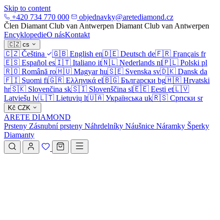
Skip to content
+420 734 770 000
objednavky@aretediamond.cz
Člen Diamant Club van Antwerpen
Diamant Club van Antwerpen
Encyklopedie
O nás
Kontakt
🇨🇿
cs
🇨🇿
Čeština
🇬🇧
English
en
🇩🇪
Deutsch
de
🇫🇷
Français
fr
🇪🇸
Español
es
🇮🇹
Italiano
it
🇳🇱
Nederlands
nl
🇵🇱
Polski
pl
🇷🇴
Română
ro
🇭🇺
Magyar
hu
🇸🇪
Svenska
sv
🇩🇰
Dansk
da
🇫🇮
Suomi
fi
🇬🇷
Ελληνικά
el
🇧🇬
Български
bg
🇭🇷
Hrvatski
hr
🇸🇰
Slovenčina
sk
🇸🇮
Slovenščina
sl
🇪🇪
Eesti
et
🇱🇻
Latviešu
lv
🇱🇹
Lietuvių
lt
🇺🇦
Українська
uk
🇷🇸
Српски
sr
Kč
CZK
ARETE DIAMOND
Prsteny
Zásnubní prsteny
Náhrdelníky
Náušnice
Náramky
Šperky
Diamanty