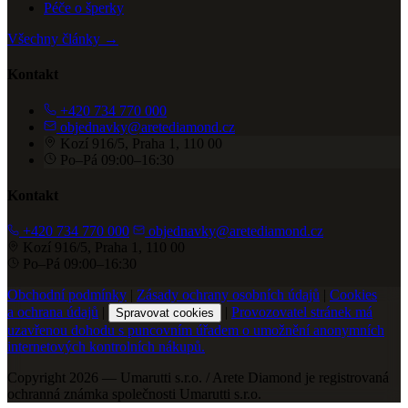
Péče o šperky
Všechny články →
Kontakt
+420 734 770 000
objednavky@aretediamond.cz
Kozí 916/5, Praha 1, 110 00
Po–Pá 09:00–16:30
Kontakt
+420 734 770 000
objednavky@aretediamond.cz
Kozí 916/5, Praha 1, 110 00
Po–Pá 09:00–16:30
Obchodní podmínky
|
Zásady ochrany osobních údajů
|
Cookies
a ochrana údajů
|
|
Provozovatel stránek má
Spravovat cookies
uzavřenou dohodu s puncovním úřadem o umožnění anonymních
internetových kontrolních nákupů.
Copyright 2026 — Umarutti s.r.o. / Arete Diamond je registrovaná
ochranná známka společnosti Umarutti s.r.o.