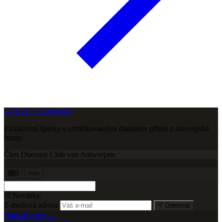
ARETE DIAMOND
Exkluzivní šperky s certifikovanými diamanty přímo z antverpské
burzy.
Člen Diamant Club van Antwerpen
VISA
Novinky:
E-mailová adresa
Odebírat
Napsali o nás →