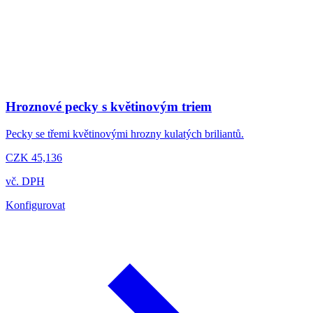
Hroznové pecky s květinovým triem
Pecky se třemi květinovými hrozny kulatých briliantů.
CZK 45,136
vč. DPH
Konfigurovat