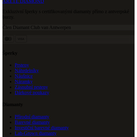
ARETE DIAMOND
Exkluzivní šperky s certifikovanými diamanty přímo z antverpské
burzy.
Člen Diamant Club van Antwerpen
VISA
Šperky
Prsteny
Náhrdelníky
Náušnice
Náramky
Zásnubní prsteny
Dárkové poukazy
Diamanty
Přírodní diamanty
Barevné diamanty
Investiční barevné diamanty
Lab-Grown diamanty