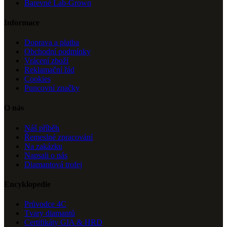
Barevné Lab-Grown
Informace
Doprava a platba
Obchodní podmínky
Vrácení zboží
Reklamační řád
Cookies
Puncovní značky
O nás
Náš příběh
Řemeslné zpracování
Na zakázku
Napsali o nás
Diamantová trofej
Encyklopedie
Průvodce 4C
Tvary diamantů
Certifikáty GIA & HRD