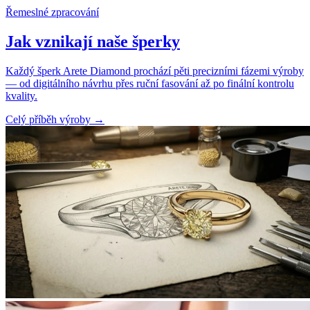
Řemeslné zpracování
Jak vznikají naše šperky
Každý šperk Arete Diamond prochází pěti precizními fázemi výroby
— od digitálního návrhu přes ruční fasování až po finální kontrolu
kvality.
Celý příběh výroby
→