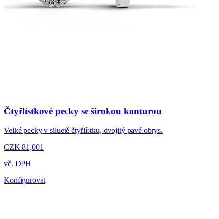
Čtyřlístkové pecky se širokou konturou
Velké pecky v siluetě čtyřlístku, dvojitý pavé obrys.
CZK 81,001
vč. DPH
Konfigurovat