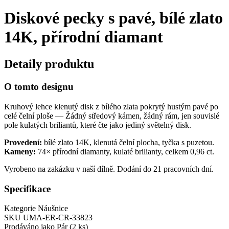
Diskové pecky s pavé, bílé zlato
14K, přírodní diamant
Detaily produktu
O tomto designu
Kruhový lehce klenutý disk z bílého zlata pokrytý hustým pavé po
celé čelní ploše — Žádný středový kámen, žádný rám, jen souvislé
pole kulatých briliantů, které čte jako jediný světelný disk.
Provedení:
bílé zlato 14K, klenutá čelní plocha, tyčka s puzetou.
Kameny:
74× přírodní diamanty, kulaté brilianty, celkem 0,96 ct.
Vyrobeno na zakázku v naší dílně. Dodání do 21 pracovních dní.
Specifikace
Kategorie
Náušnice
SKU
UMA-ER-CR-33823
Prodáváno jako
Pár (2 ks)