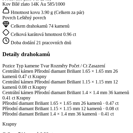
Kov
Bílé zlato 14K
Au 585/1000
Hmotnost kovu
3.90 g
(Celkem za pár)
Povrch
Leštěný povrch
Celkem drahokamů
74 kamenů
Celková karátová hmotnost
0.96 ct
Doba dodání
21 pracovních dnů
Detaily drahokamů
Pozice
Typ kamene
Tvar
Rozměry
Počet / Ct
Zasazení
Centrální kámen
Přírodní diamant
Briliant
1.65 × 1.65 mm
26
kamenů
0.47 ct
Krapny
Centrální kámen
Přírodní diamant
Briliant
1.15 × 1.15 mm
12
kamenů
0.08 ct
Krapny
Centrální kámen
Přírodní diamant
Briliant
1.4 × 1.4 mm
36 kamenů
0.41 ct
Krapny
Přírodní diamant
Briliant
1.65 × 1.65 mm
26 kamenů
· 0.47 ct
Přírodní diamant
Briliant
1.15 × 1.15 mm
12 kamenů
· 0.08 ct
Přírodní diamant
Briliant
1.4 × 1.4 mm
36 kamenů
· 0.41 ct
Krapny