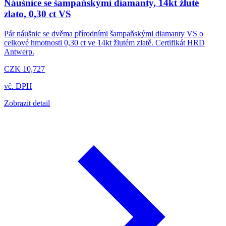
Náušnice se šampaňskými diamanty, 14kt žluté
zlato, 0,30 ct VS
Pár náušnic se dvěma přírodními šampaňskými diamanty VS o
celkové hmotnosti 0,30 ct ve 14kt žlutém zlatě. Certifikát HRD
Antwerp.
CZK 10,727
vč. DPH
Zobrazit detail