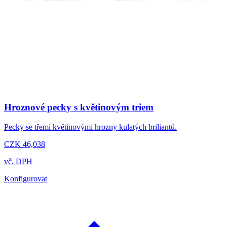
Hroznové pecky s květinovým triem
Pecky se třemi květinovými hrozny kulatých briliantů.
CZK 46,038
vč. DPH
Konfigurovat