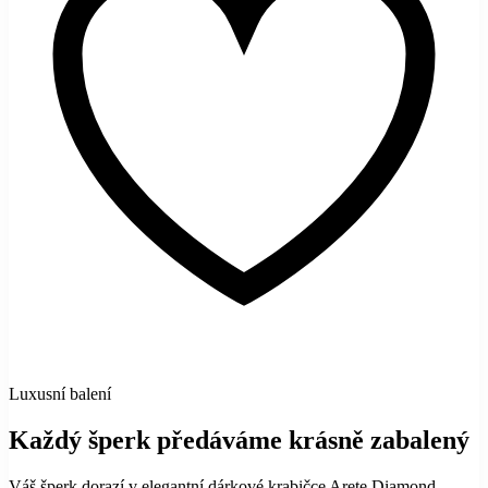
Luxusní balení
Každý šperk předáváme krásně zabalený
Váš šperk dorazí v elegantní dárkové krabičce Arete Diamond —