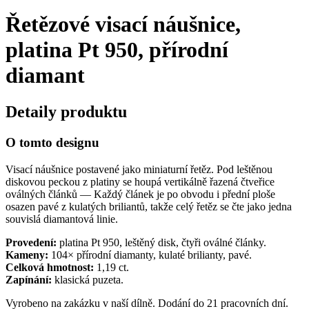
Řetězové visací náušnice,
platina Pt 950, přírodní
diamant
Detaily produktu
O tomto designu
Visací náušnice postavené jako miniaturní řetěz. Pod leštěnou
diskovou peckou z platiny se houpá vertikálně řazená čtveřice
oválných článků — Každý článek je po obvodu i přední ploše
osazen pavé z kulatých briliantů, takže celý řetěz se čte jako jedna
souvislá diamantová linie.
Provedení:
platina Pt 950, leštěný disk, čtyři oválné články.
Kameny:
104× přírodní diamanty, kulaté brilianty, pavé.
Celková hmotnost:
1,19 ct.
Zapínání:
klasická puzeta.
Vyrobeno na zakázku v naší dílně. Dodání do 21 pracovních dní.