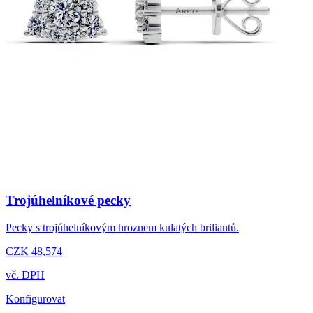
Trojúhelníkové pecky
Pecky s trojúhelníkovým hroznem kulatých briliantů.
CZK 48,574
vč. DPH
Konfigurovat