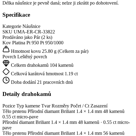
Délka náušnice je pevně daná; nelze ji zkrátit po dohotovení.
Specifikace
Kategorie
Náušnice
SKU
UMA-ER-CR-33822
Prodáváno jako
Pár (2 ks)
Kov
Platina Pt 950
Pt 950/1000
Hmotnost kovu
25.80 g
(Celkem za pár)
Povrch
Leštěný povrch
Celkem drahokamů
104 kamenů
Celková karátová hmotnost
1.19 ct
Doba dodání
21 pracovních dnů
Detaily drahokamů
Pozice
Typ kamene
Tvar
Rozměry
Počet / Ct
Zasazení
Tělo prstenu
Přírodní diamant
Briliant
1.4 × 1.4 mm
48 kamenů
0.55 ct
micro-pave
Přírodní diamant
Briliant
1.4 × 1.4 mm
48 kamenů
· 0.55 ct
micro-
pave
Tělo prstenu
Přírodní diamant
Briliant
1.4 × 1.4 mm
56 kamenů