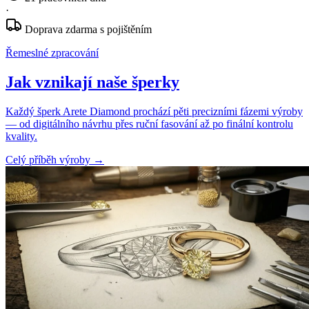
·
Doprava zdarma s pojištěním
Řemeslné zpracování
Jak vznikají naše šperky
Každý šperk Arete Diamond prochází pěti precizními fázemi výroby
— od digitálního návrhu přes ruční fasování až po finální kontrolu
kvality.
Celý příběh výroby
→