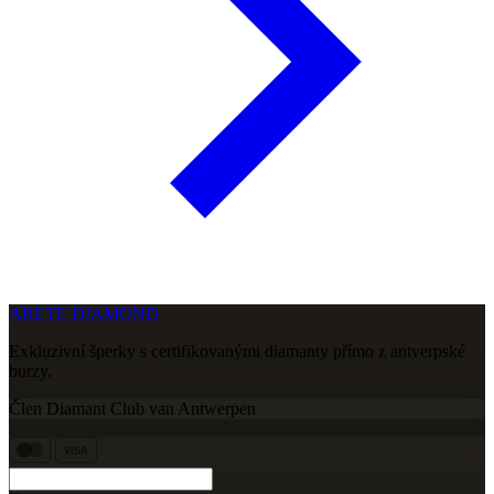
ARETE DIAMOND
Exkluzivní šperky s certifikovanými diamanty přímo z antverpské
burzy.
Člen Diamant Club van Antwerpen
VISA