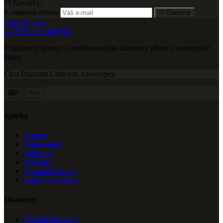
Novinky:
E-mailová adresa
Odebírat
Napsali o nás →
ARETE DIAMOND
Exkluzivní šperky s certifikovanými diamanty přímo z antverpské
burzy.
Člen Diamant Club van Antwerpen
VISA
Šperky
Prsteny
Náhrdelníky
Náušnice
Náramky
Zásnubní prsteny
Dárkové poukazy
Diamanty
Přírodní diamanty