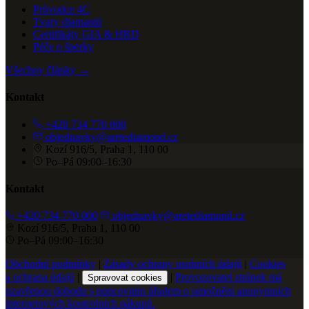
Průvodce 4C
Tvary diamantů
Certifikáty GIA & HRD
Péče o šperky
Všechny články →
Kontakt
+420 734 770 000
objednavky@aretediamond.cz
Kozí 916/5, Praha 1, 110 00
Po–Pá 09:00–16:30
Kontakt
+420 734 770 000
objednavky@aretediamond.cz
Kozí 916/5, Praha 1, 110 00
Po–Pá 09:00–16:30
Obchodní podmínky
|
Zásady ochrany osobních údajů
|
Cookies
a ochrana údajů
|
|
Provozovatel stránek má
Spravovat cookies
uzavřenou dohodu s puncovním úřadem o umožnění anonymních
internetových kontrolních nákupů.