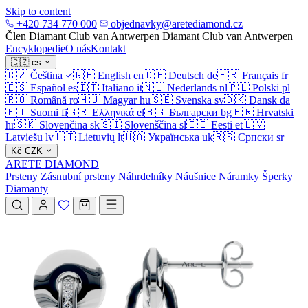
Skip to content
+420 734 770 000
objednavky@aretediamond.cz
Člen Diamant Club van Antwerpen
Diamant Club van Antwerpen
Encyklopedie
O nás
Kontakt
🇨🇿
cs
🇨🇿
Čeština
🇬🇧
English
en
🇩🇪
Deutsch
de
🇫🇷
Français
fr
🇪🇸
Español
es
🇮🇹
Italiano
it
🇳🇱
Nederlands
nl
🇵🇱
Polski
pl
🇷🇴
Română
ro
🇭🇺
Magyar
hu
🇸🇪
Svenska
sv
🇩🇰
Dansk
da
🇫🇮
Suomi
fi
🇬🇷
Ελληνικά
el
🇧🇬
Български
bg
🇭🇷
Hrvatski
hr
🇸🇰
Slovenčina
sk
🇸🇮
Slovenščina
sl
🇪🇪
Eesti
et
🇱🇻
Latviešu
lv
🇱🇹
Lietuvių
lt
🇺🇦
Українська
uk
🇷🇸
Српски
sr
Kč
CZK
ARETE DIAMOND
Prsteny
Zásnubní prsteny
Náhrdelníky
Náušnice
Náramky
Šperky
Diamanty