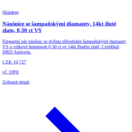
Skladem
Náušnice se šampaňskými diamanty, 14kt žluté
zlato, 0,30 ct VS
Elegantní pár náušnic se dvěma přírodními šampaňskými diamanty
VS o celkové hmotnosti 0,30 ct ve 14kt žlutém zlatě. Certifikát
HRD Antwerp.
CZK 10,727
vč. DPH
Zobrazit detail