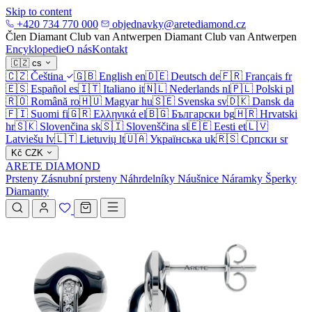
Skip to content
+420 734 770 000
objednavky@aretediamond.cz
Člen Diamant Club van Antwerpen
Diamant Club van Antwerpen
Encyklopedie
O nás
Kontakt
🇨🇿
cs
🇨🇿
Čeština
🇬🇧
English
en
🇩🇪
Deutsch
de
🇫🇷
Français
fr
🇪🇸
Español
es
🇮🇹
Italiano
it
🇳🇱
Nederlands
nl
🇵🇱
Polski
pl
🇷🇴
Română
ro
🇭🇺
Magyar
hu
🇸🇪
Svenska
sv
🇩🇰
Dansk
da
🇫🇮
Suomi
fi
🇬🇷
Ελληνικά
el
🇧🇬
Български
bg
🇭🇷
Hrvatski
hr
🇸🇰
Slovenčina
sk
🇸🇮
Slovenščina
sl
🇪🇪
Eesti
et
🇱🇻
Latviešu
lv
🇱🇹
Lietuvių
lt
🇺🇦
Українська
uk
🇷🇸
Српски
sr
Kč
CZK
ARETE DIAMOND
Prsteny
Zásnubní prsteny
Náhrdelníky
Náušnice
Náramky
Šperky
Diamanty