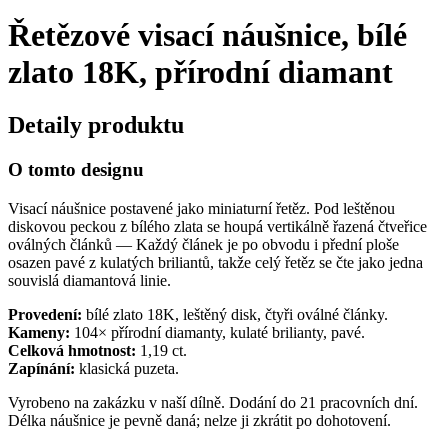
Řetězové visací náušnice, bílé
zlato 18K, přírodní diamant
Detaily produktu
O tomto designu
Visací náušnice postavené jako miniaturní řetěz. Pod leštěnou
diskovou peckou z bílého zlata se houpá vertikálně řazená čtveřice
oválných článků — Každý článek je po obvodu i přední ploše
osazen pavé z kulatých briliantů, takže celý řetěz se čte jako jedna
souvislá diamantová linie.
Provedení:
bílé zlato 18K, leštěný disk, čtyři oválné články.
Kameny:
104× přírodní diamanty, kulaté brilianty, pavé.
Celková hmotnost:
1,19 ct.
Zapínání:
klasická puzeta.
Vyrobeno na zakázku v naší dílně. Dodání do 21 pracovních dní.
Délka náušnice je pevně daná; nelze ji zkrátit po dohotovení.