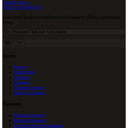
Napsali o nás →
ARETE DIAMOND
Exkluzivní šperky s certifikovanými diamanty přímo z antverpské
burzy.
Člen Diamant Club van Antwerpen
VISA
Šperky
Prsteny
Náhrdelníky
Náušnice
Náramky
Zásnubní prsteny
Dárkové poukazy
Diamanty
Přírodní diamanty
Barevné diamanty
Investiční barevné diamanty