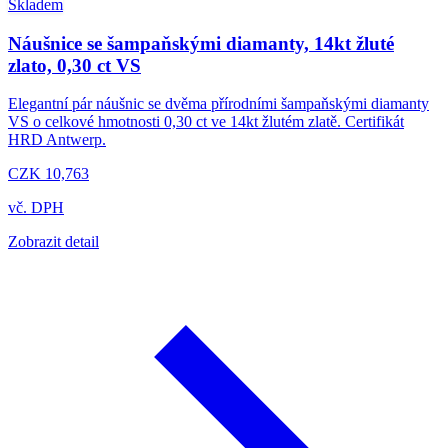
Skladem
Náušnice se šampaňskými diamanty, 14kt žluté
zlato, 0,30 ct VS
Elegantní pár náušnic se dvěma přírodními šampaňskými diamanty
VS o celkové hmotnosti 0,30 ct ve 14kt žlutém zlatě. Certifikát
HRD Antwerp.
CZK 10,763
vč. DPH
Zobrazit detail