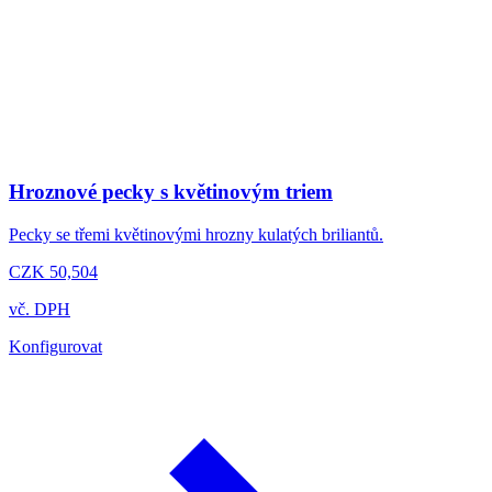
Hroznové pecky s květinovým triem
Pecky se třemi květinovými hrozny kulatých briliantů.
CZK 50,504
vč. DPH
Konfigurovat