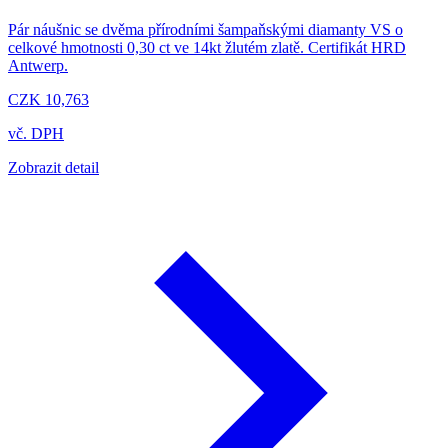
Pár náušnic se dvěma přírodními šampaňskými diamanty VS o
celkové hmotnosti 0,30 ct ve 14kt žlutém zlatě. Certifikát HRD
Antwerp.
CZK 10,763
vč. DPH
Zobrazit detail