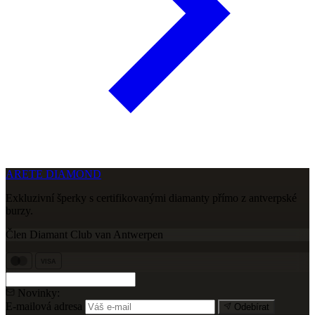
ARETE DIAMOND
Exkluzivní šperky s certifikovanými diamanty přímo z antverpské
burzy.
Člen Diamant Club van Antwerpen
VISA
Novinky:
E-mailová adresa
Odebírat