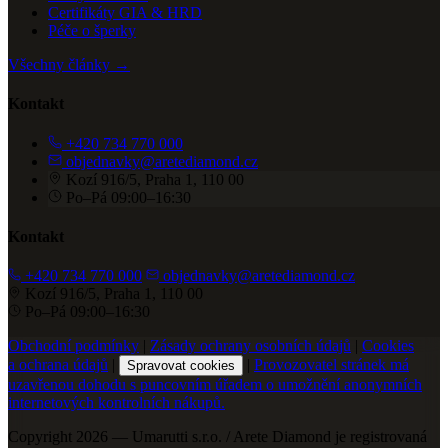
Certifikáty GIA & HRD
Péče o šperky
Všechny články →
Kontakt
+420 734 770 000
objednavky@aretediamond.cz
Kozí 916/5, Praha 1, 110 00
Po–Pá 09:00–16:30
Kontakt
+420 734 770 000
objednavky@aretediamond.cz
Kozí 916/5, Praha 1, 110 00
Po–Pá 09:00–16:30
Obchodní podmínky
|
Zásady ochrany osobních údajů
|
Cookies
a ochrana údajů
|
|
Provozovatel stránek má
Spravovat cookies
uzavřenou dohodu s puncovním úřadem o umožnění anonymních
internetových kontrolních nákupů.
Copyright 2026 — Umarutti s.r.o. / Arete Diamond je registrovaná