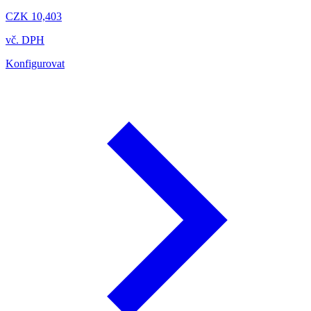
CZK 10,403
vč. DPH
Konfigurovat