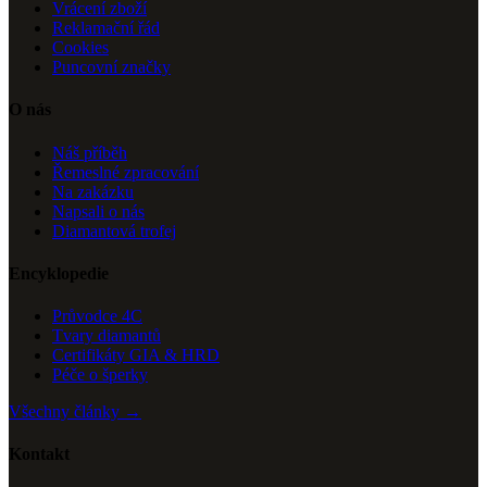
Vrácení zboží
Reklamační řád
Cookies
Puncovní značky
O nás
Náš příběh
Řemeslné zpracování
Na zakázku
Napsali o nás
Diamantová trofej
Encyklopedie
Průvodce 4C
Tvary diamantů
Certifikáty GIA & HRD
Péče o šperky
Všechny články →
Kontakt