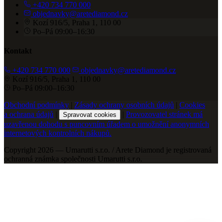
+420 734 770 000
objednavky@aretediamond.cz
Kozí 916/5, Praha 1, 110 00
Po–Pá 09:00–16:30
Kontakt
+420 734 770 000
objednavky@aretediamond.cz
Kozí 916/5, Praha 1, 110 00
Po–Pá 09:00–16:30
Obchodní podmínky
|
Zásady ochrany osobních údajů
|
Cookies
a ochrana údajů
|
|
Provozovatel stránek má
Spravovat cookies
uzavřenou dohodu s puncovním úřadem o umožnění anonymních
internetových kontrolních nákupů.
Copyright 2026 — Umarutti s.r.o. / Arete Diamond je registrovaná
ochranná známka společnosti Umarutti s.r.o.