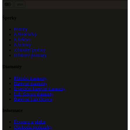
VISA
Šperky
Prsteny
Náhrdelníky
Náušnice
Náramky
Zásnubní prsteny
Dárkové poukazy
Diamanty
Přírodní diamanty
Barevné diamanty
Investiční barevné diamanty
Lab-Grown diamanty
Barevné Lab-Grown
Informace
Doprava a platba
Obchodní podmínky