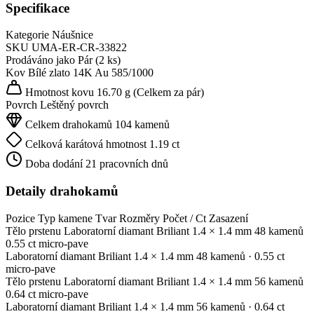
Specifikace
Kategorie
Náušnice
SKU
UMA-ER-CR-33822
Prodáváno jako
Pár (2 ks)
Kov
Bílé zlato 14K
Au 585/1000
Hmotnost kovu
16.70 g
(Celkem za pár)
Povrch
Leštěný povrch
Celkem drahokamů
104 kamenů
Celková karátová hmotnost
1.19 ct
Doba dodání
21 pracovních dnů
Detaily drahokamů
Pozice
Typ kamene
Tvar
Rozměry
Počet / Ct
Zasazení
Tělo prstenu
Laboratorní diamant
Briliant
1.4 × 1.4 mm
48 kamenů
0.55 ct
micro-pave
Laboratorní diamant
Briliant
1.4 × 1.4 mm
48 kamenů
· 0.55 ct
micro-pave
Tělo prstenu
Laboratorní diamant
Briliant
1.4 × 1.4 mm
56 kamenů
0.64 ct
micro-pave
Laboratorní diamant
Briliant
1.4 × 1.4 mm
56 kamenů
· 0.64 ct