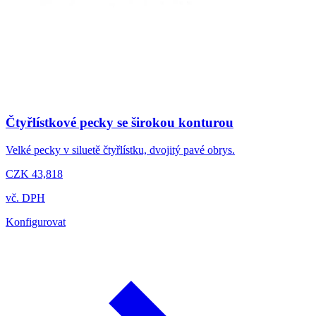
Čtyřlístkové pecky se širokou konturou
Velké pecky v siluetě čtyřlístku, dvojitý pavé obrys.
CZK 43,818
vč. DPH
Konfigurovat