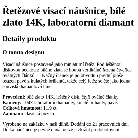
Řetězové visací náušnice, bílé
zlato 14K, laboratorní diamant
Detaily produktu
O tomto designu
Visací náušnice postavené jako miniaturní řetěz. Pod leštěnou
diskovou peckou z bílého zlata se houpá vertikálně řazená čtveřice
oválných článků — Každý článek je po obvodu i přední ploše
osazen pavé z kulatých briliantů, takže celý řetěz se čte jako jedna
souvislá diamantová linie.
Provedení:
bílé zlato 14K, leštěný disk, čtyři oválné články.
Kameny:
104× laboratorní diamanty, kulaté brilianty, pavé.
Celková hmotnost:
1,19 ct.
Zapínání:
klasická puzeta.
Vyrobeno na zakázku v naší dílně. Dodání do 21 pracovních dní.
Délka náušnice je pevně daná; nelze ji zkrátit po dohotovení.