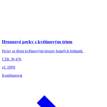
Hroznové pecky s květinovým triem
Pecky se třemi květinovými hrozny kulatých briliantů.
CZK 30,476
vč. DPH
Konfigurovat