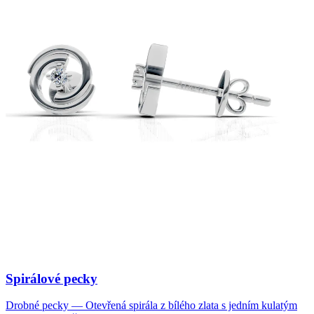
Spirálové pecky
Drobné pecky — Otevřená spirála z bílého zlata s jedním kulatým