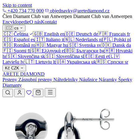
Skip to content
+420 734 770 000
objednavky@aretediamond.cz
Člen Diamant Club van Antwerpen
Diamant Club van Antwerpen
Encyklopedie
O nás
Kontakt
🇨🇿
cs
🇨🇿
Čeština
🇬🇧
English
en
🇩🇪
Deutsch
de
🇫🇷
Français
fr
🇪🇸
Español
es
🇮🇹
Italiano
it
🇳🇱
Nederlands
nl
🇵🇱
Polski
pl
🇷🇴
Română
ro
🇭🇺
Magyar
hu
🇸🇪
Svenska
sv
🇩🇰
Dansk
da
🇫🇮
Suomi
fi
🇬🇷
Ελληνικά
el
🇧🇬
Български
bg
🇭🇷
Hrvatski
hr
🇸🇰
Slovenčina
sk
🇸🇮
Slovenščina
sl
🇪🇪
Eesti
et
🇱🇻
Latviešu
lv
🇱🇹
Lietuvių
lt
🇺🇦
Українська
uk
🇷🇸
Српски
sr
Kč
CZK
ARETE DIAMOND
Prsteny
Zásnubní prsteny
Náhrdelníky
Náušnice
Náramky
Šperky
Diamanty