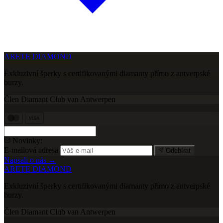
ARETE DIAMOND
Exkluzivní šperky s certifikovanými diamanty přímo z antverpské
burzy.
Člen Diamant Club van Antwerpen
VISA
Novinky:
E-mailová adresa
Odebírat
Napsali o nás →
ARETE DIAMOND
Exkluzivní šperky s certifikovanými diamanty přímo z antverpské
burzy.
Člen Diamant Club van Antwerpen