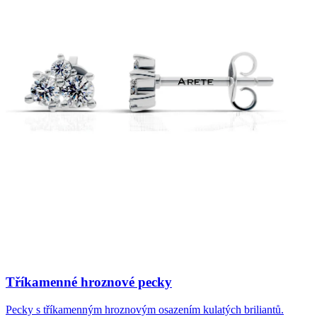
Tříkamenné hroznové pecky
Pecky s tříkamenným hroznovým osazením kulatých briliantů.