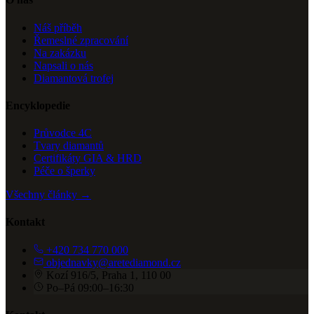
Náš příběh
Řemeslné zpracování
Na zakázku
Napsali o nás
Diamantová trofej
Encyklopedie
Průvodce 4C
Tvary diamantů
Certifikáty GIA & HRD
Péče o šperky
Všechny články →
Kontakt
+420 734 770 000
objednavky@aretediamond.cz
Kozí 916/5, Praha 1, 110 00
Po–Pá 09:00–16:30