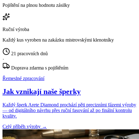
Pojištění na plnou hodnotu zásilky
Ruční výroba
Každý kus vyroben na zakázku mistrovskými klenotníky
21 pracovních dnů
·
Doprava zdarma s pojištěním
Řemeslné zpracování
Jak vznikají naše šperky
Každý šperk Arete Diamond prochází pěti precizními fázemi výroby
— od digitálního návrhu přes ruční fasování až po finální kontrolu
kvality.
Celý příběh výroby
→