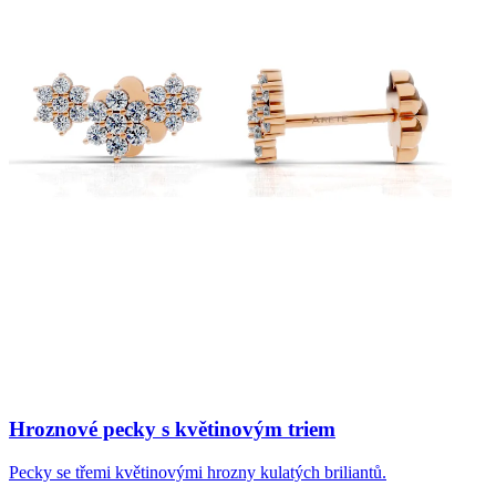
Hroznové pecky s květinovým triem
Pecky se třemi květinovými hrozny kulatých briliantů.