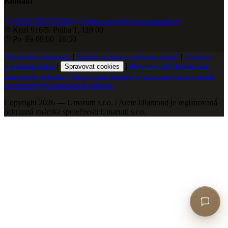
Kontakt
+420 734 770 000
objednavky@aretediamond.cz
Kozí 916/5, Praha 1, 110 00
Po–Pá 09:00–16:30
Obchodní podmínky
|
Zásady ochrany osobních údajů
|
Cookies
a ochrana údajů
|
|
Provozovatel stránek má
Spravovat cookies
uzavřenou dohodu s puncovním úřadem o umožnění anonymních
internetových kontrolních nákupů.
Copyright 2026 — Umarutti s.r.o. / Arete Diamond je registrovaná
ochranná známka společnosti Umarutti s.r.o.