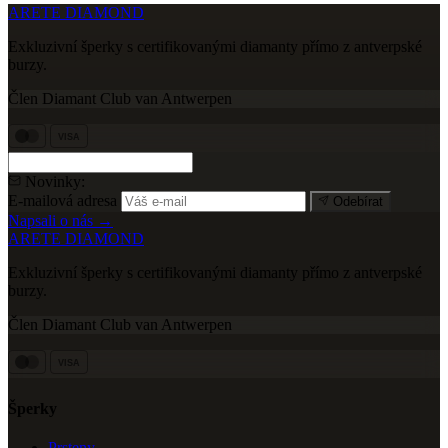
ARETE DIAMOND
Exkluzivní šperky s certifikovanými diamanty přímo z antverpské
burzy.
Člen Diamant Club van Antwerpen
VISA
Novinky:
E-mailová adresa
Odebírat
Napsali o nás →
ARETE DIAMOND
Exkluzivní šperky s certifikovanými diamanty přímo z antverpské
burzy.
Člen Diamant Club van Antwerpen
VISA
Šperky
Prsteny