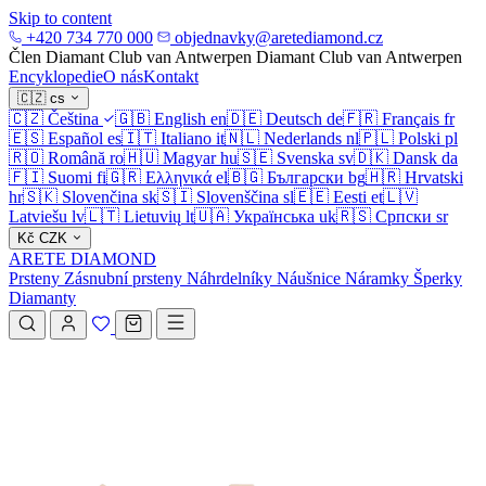
Skip to content
+420 734 770 000
objednavky@aretediamond.cz
Člen Diamant Club van Antwerpen
Diamant Club van Antwerpen
Encyklopedie
O nás
Kontakt
🇨🇿
cs
🇨🇿
Čeština
🇬🇧
English
en
🇩🇪
Deutsch
de
🇫🇷
Français
fr
🇪🇸
Español
es
🇮🇹
Italiano
it
🇳🇱
Nederlands
nl
🇵🇱
Polski
pl
🇷🇴
Română
ro
🇭🇺
Magyar
hu
🇸🇪
Svenska
sv
🇩🇰
Dansk
da
🇫🇮
Suomi
fi
🇬🇷
Ελληνικά
el
🇧🇬
Български
bg
🇭🇷
Hrvatski
hr
🇸🇰
Slovenčina
sk
🇸🇮
Slovenščina
sl
🇪🇪
Eesti
et
🇱🇻
Latviešu
lv
🇱🇹
Lietuvių
lt
🇺🇦
Українська
uk
🇷🇸
Српски
sr
Kč
CZK
ARETE DIAMOND
Prsteny
Zásnubní prsteny
Náhrdelníky
Náušnice
Náramky
Šperky
Diamanty