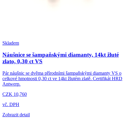
Skladem
Náušnice se šampaňskými diamanty, 14kt žluté
zlato, 0,30 ct VS
Pár náušnic se dvěma přírodními šampaňskými diamanty VS o
celkové hmotnosti 0,30 ct ve 14kt žlutém zlatě. Certifikát HRD
Antwerp.
CZK 10,760
vč. DPH
Zobrazit detail