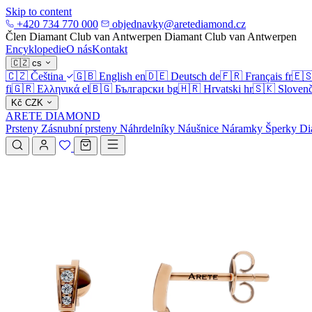
Skip to content
+420 734 770 000
objednavky@aretediamond.cz
Člen Diamant Club van Antwerpen
Diamant Club van Antwerpen
Encyklopedie
O nás
Kontakt
🇨🇿
cs
🇨🇿
Čeština
🇬🇧
English
en
🇩🇪
Deutsch
de
🇫🇷
Français
fr
🇪
fi
🇬🇷
Ελληνικά
el
🇧🇬
Български
bg
🇭🇷
Hrvatski
hr
🇸🇰
Slovenč
Kč
CZK
ARETE DIAMOND
Prsteny
Zásnubní prsteny
Náhrdelníky
Náušnice
Náramky
Šperky
Di