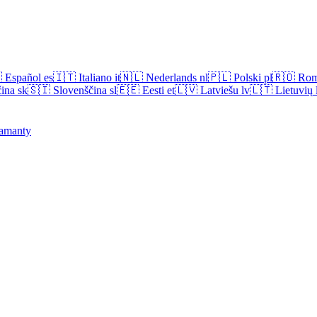

Español
es
🇮🇹
Italiano
it
🇳🇱
Nederlands
nl
🇵🇱
Polski
pl
🇷🇴
Rom
ina
sk
🇸🇮
Slovenščina
sl
🇪🇪
Eesti
et
🇱🇻
Latviešu
lv
🇱🇹
Lietuvių
amanty