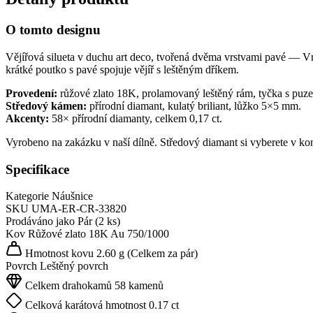
O tomto designu
Vějířová silueta v duchu art deco, tvořená dvěma vrstvami pavé — Vně
krátké poutko s pavé spojuje vějíř s leštěným dříkem.
Provedení:
růžové zlato 18K, prolamovaný leštěný rám, tyčka s puze
Středový kámen:
přírodní diamant, kulatý briliant, lůžko 5×5 mm.
Akcenty:
58× přírodní diamanty, celkem 0,17 ct.
Vyrobeno na zakázku v naší dílně. Středový diamant si vyberete v ko
Specifikace
Kategorie
Náušnice
SKU
UMA-ER-CR-33820
Prodáváno jako
Pár (2 ks)
Kov
Růžové zlato 18K
Au 750/1000
Hmotnost kovu
2.60 g
(Celkem za pár)
Povrch
Leštěný povrch
Celkem drahokamů
58 kamenů
Celková karátová hmotnost
0.17 ct