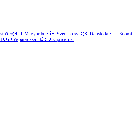
ână
ro
🇭🇺
Magyar
hu
🇸🇪
Svenska
sv
🇩🇰
Dansk
da
🇫🇮
Suomi
lt
🇺🇦
Українська
uk
🇷🇸
Српски
sr