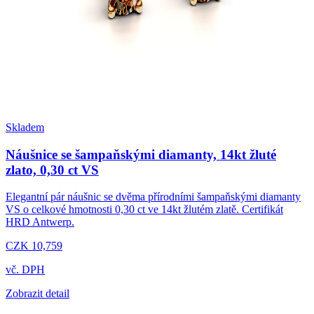
Skladem
Náušnice se šampaňskými diamanty, 14kt žluté
zlato, 0,30 ct VS
Elegantní pár náušnic se dvěma přírodními šampaňskými diamanty
VS o celkové hmotnosti 0,30 ct ve 14kt žlutém zlatě. Certifikát
HRD Antwerp.
CZK 10,759
vč. DPH
Zobrazit detail