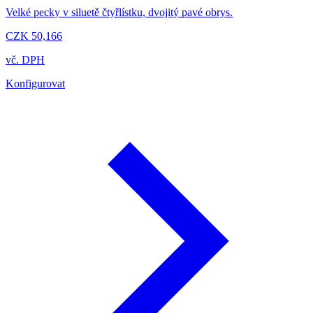
Velké pecky v siluetě čtyřlístku, dvojitý pavé obrys.
CZK 50,166
vč. DPH
Konfigurovat