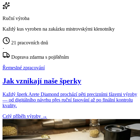
Ruční výroba
Každý kus vyroben na zakázku mistrovskými klenotníky
21 pracovních dnů
·
Doprava zdarma s pojištěním
Řemeslné zpracování
Jak vznikají naše šperky
Každý šperk Arete Diamond prochází pěti precizními fázemi výroby
— od digitálního návrhu přes ruční fasování až po finální kontrolu
kvality.
Celý příběh výroby
→