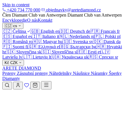
Skip to content
+420 734 770 000
objednavky@aretediamond.cz
Člen Diamant Club van Antwerpen
Diamant Club van Antwerpen
Encyklopedie
O nás
Kontakt
🇨🇿
cs
🇨🇿
Čeština
🇬🇧
English
en
🇩🇪
Deutsch
de
🇫🇷
Français
fr
🇪🇸
Español
es
🇮🇹
Italiano
it
🇳🇱
Nederlands
nl
🇵🇱
Polski
pl
🇷🇴
Română
ro
🇭🇺
Magyar
hu
🇸🇪
Svenska
sv
🇩🇰
Dansk
da
🇫🇮
Suomi
fi
🇬🇷
Ελληνικά
el
🇧🇬
Български
bg
🇭🇷
Hrvatski
hr
🇸🇰
Slovenčina
sk
🇸🇮
Slovenščina
sl
🇪🇪
Eesti
et
🇱🇻
Latviešu
lv
🇱🇹
Lietuvių
lt
🇺🇦
Українська
uk
🇷🇸
Српски
sr
Kč
CZK
ARETE DIAMOND
Prsteny
Zásnubní prsteny
Náhrdelníky
Náušnice
Náramky
Šperky
Diamanty