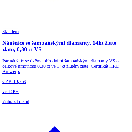
Skladem
Náušnice se šampaňskými diamanty, 14kt žluté
zlato, 0,30 ct VS
Pár náušnic se dvěma přírodními šampaňskými diamanty VS o
celkové hmotnosti 0,30 ct ve 14kt žlutém zlatě. Certifikát HRD
Antwerp.
CZK 10,759
vč. DPH
Zobrazit detail