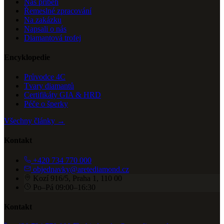
Náš příběh
Řemeslné zpracování
Na zakázku
Napsali o nás
Diamantová trofej
Encyklopedie
Průvodce 4C
Tvary diamantů
Certifikáty GIA & HRD
Péče o šperky
Všechny články →
Kontakt
+420 734 770 000
objednavky@aretediamond.cz
Kozí 916/5, Praha 1, 110 00
Po–Pá 09:00–16:30
Kontakt