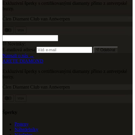
Exkluzivní šperky s certifikovanými diamanty přímo z antverpské
burzy.
Člen Diamant Club van Antwerpen
VISA
Novinky:
E-mailová adresa
Odebírat
Napsali o nás →
ARETE DIAMOND
Exkluzivní šperky s certifikovanými diamanty přímo z antverpské
burzy.
Člen Diamant Club van Antwerpen
VISA
Šperky
Prsteny
Náhrdelníky
Náušnice