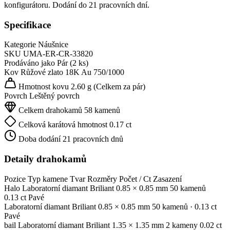
konfigurátoru. Dodání do 21 pracovních dní.
Specifikace
Kategorie
Náušnice
SKU
UMA-ER-CR-33820
Prodáváno jako
Pár (2 ks)
Kov
Růžové zlato 18K
Au 750/1000
Hmotnost kovu
2.60 g
(Celkem za pár)
Povrch
Leštěný povrch
Celkem drahokamů
58 kamenů
Celková karátová hmotnost
0.17 ct
Doba dodání
21 pracovních dnů
Detaily drahokamů
Pozice
Typ kamene
Tvar
Rozměry
Počet / Ct
Zasazení
Halo
Laboratorní diamant
Briliant
0.85 × 0.85 mm
50 kamenů
0.13 ct
Pavé
Laboratorní diamant
Briliant
0.85 × 0.85 mm
50 kamenů
· 0.13 ct
Pavé
bail
Laboratorní diamant
Briliant
1.35 × 1.35 mm
2 kameny
0.02 ct