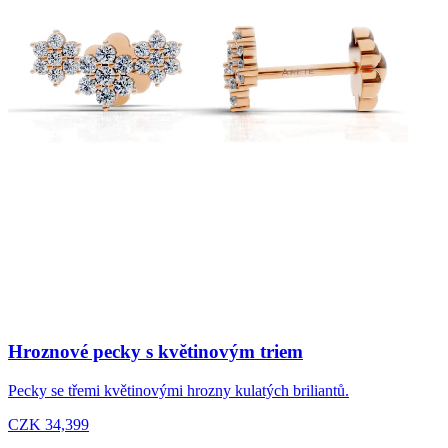
Hroznové pecky s květinovým triem
Pecky se třemi květinovými hrozny kulatých briliantů.
CZK 34,399