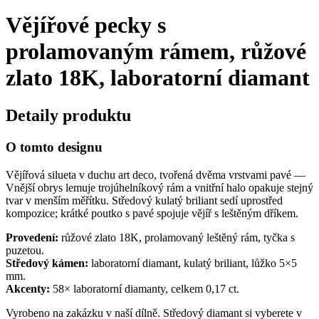
Vějířové pecky s
prolamovaným rámem, růžové
zlato 18K, laboratorní diamant
Detaily produktu
O tomto designu
Vějířová silueta v duchu art deco, tvořená dvěma vrstvami pavé —
Vnější obrys lemuje trojúhelníkový rám a vnitřní halo opakuje stejný
tvar v menším měřítku. Středový kulatý briliant sedí uprostřed
kompozice; krátké poutko s pavé spojuje vějíř s leštěným dříkem.
Provedení:
růžové zlato 18K, prolamovaný leštěný rám, tyčka s
puzetou.
Středový kámen:
laboratorní diamant, kulatý briliant, lůžko 5×5
mm.
Akcenty:
58× laboratorní diamanty, celkem 0,17 ct.
Vyrobeno na zakázku v naší dílně. Středový diamant si vyberete v