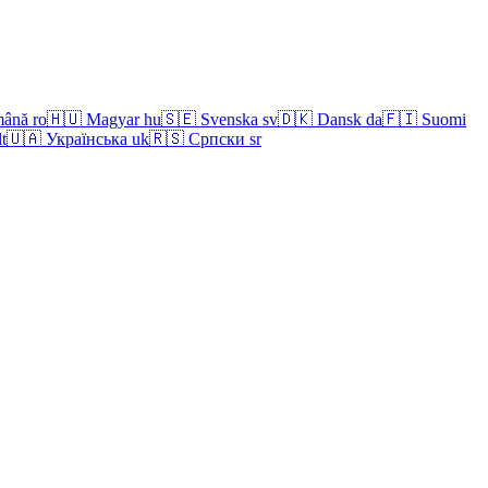
ână
ro
🇭🇺
Magyar
hu
🇸🇪
Svenska
sv
🇩🇰
Dansk
da
🇫🇮
Suomi
lt
🇺🇦
Українська
uk
🇷🇸
Српски
sr