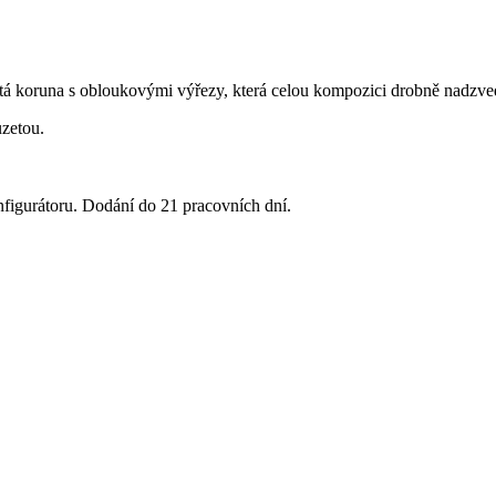
tá koruna s obloukovými výřezy, která celou kompozici drobně nadzve
uzetou.
.
nfigurátoru. Dodání do 21 pracovních dní.