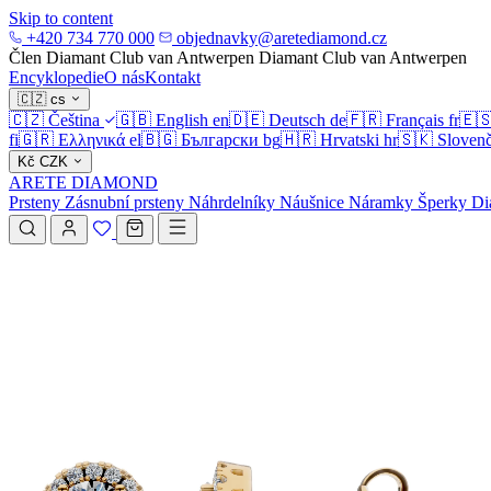
Skip to content
+420 734 770 000
objednavky@aretediamond.cz
Člen Diamant Club van Antwerpen
Diamant Club van Antwerpen
Encyklopedie
O nás
Kontakt
🇨🇿
cs
🇨🇿
Čeština
🇬🇧
English
en
🇩🇪
Deutsch
de
🇫🇷
Français
fr
🇪
fi
🇬🇷
Ελληνικά
el
🇧🇬
Български
bg
🇭🇷
Hrvatski
hr
🇸🇰
Slovenč
Kč
CZK
ARETE DIAMOND
Prsteny
Zásnubní prsteny
Náhrdelníky
Náušnice
Náramky
Šperky
Di