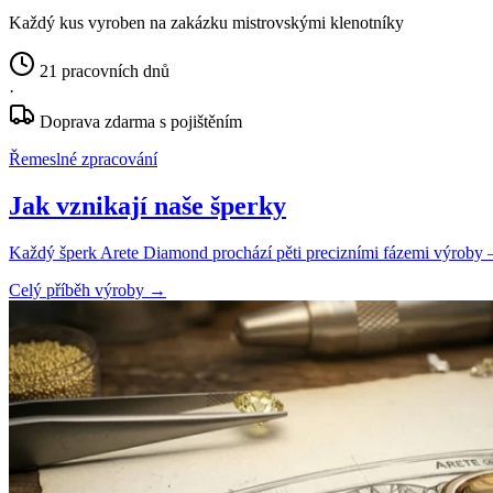
Každý kus vyroben na zakázku mistrovskými klenotníky
21 pracovních dnů
·
Doprava zdarma s pojištěním
Řemeslné zpracování
Jak vznikají naše šperky
Každý šperk Arete Diamond prochází pěti precizními fázemi výroby — o
Celý příběh výroby
→