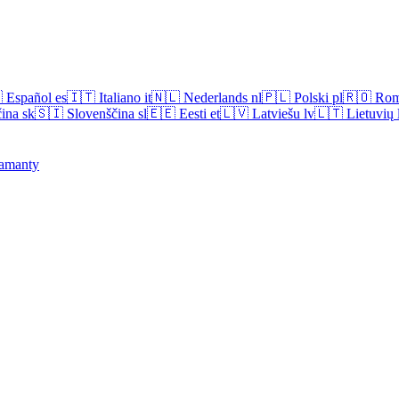

Español
es
🇮🇹
Italiano
it
🇳🇱
Nederlands
nl
🇵🇱
Polski
pl
🇷🇴
Rom
ina
sk
🇸🇮
Slovenščina
sl
🇪🇪
Eesti
et
🇱🇻
Latviešu
lv
🇱🇹
Lietuvių
amanty