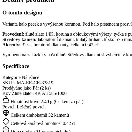
O tomto designu
Varianta halo pecek s vyvýšenou korunou. Pod halo prstencem prosví
Provedení:
žluté zlato 14K, koruna s obloukovými výřezy, tyčka s p
Středový kámen:
laboratorní diamant, kulatý briliant, lůžko 5×5 mm
Akcenty:
32× laboratorní diamanty, celkem 0,42 ct.
Vyrobeno na zakázku v naší dílně. Středový diamant si vyberete v ko
Specifikace
Kategorie
Náušnice
SKU
UMA-ER-CR-33819
Prodáváno jako
Pár (2 ks)
Kov
Žluté zlato 14K
Au 585/1000
Hmotnost kovu
2.40 g
(Celkem za pár)
Povrch
Leštěný povrch
Celkem drahokamů
32 kamenů
Celková karátová hmotnost
0.42 ct
Doba dodání
21 pracovních dnů