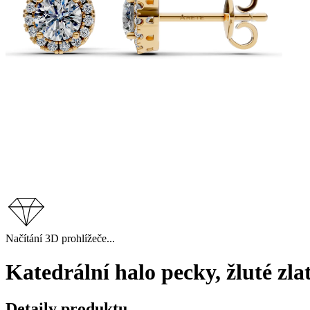
Načítání 3D prohlížeče...
Katedrální halo pecky, žluté zl
Detaily produktu