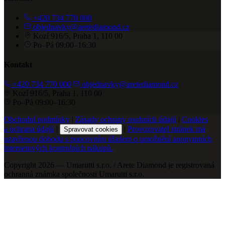
+420 734 770 000
objednavky@aretediamond.cz
Kozí 916/5, Praha 1, 110 00
Po–Pá 09:00–16:30
Kontakt
+420 734 770 000
objednavky@aretediamond.cz
Kozí 916/5, Praha 1, 110 00
Po–Pá 09:00–16:30
Obchodní podmínky
|
Zásady ochrany osobních údajů
|
Cookies
a ochrana údajů
|
|
Provozovatel stránek má
Spravovat cookies
uzavřenou dohodu s puncovním úřadem o umožnění anonymních
internetových kontrolních nákupů.
Copyright 2026 — Umarutti s.r.o. / Arete Diamond je registrovaná
ochranná známka společnosti Umarutti s.r.o.