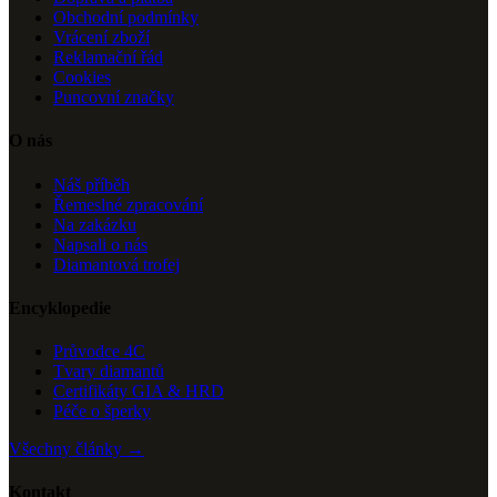
Obchodní podmínky
Vrácení zboží
Reklamační řád
Cookies
Puncovní značky
O nás
Náš příběh
Řemeslné zpracování
Na zakázku
Napsali o nás
Diamantová trofej
Encyklopedie
Průvodce 4C
Tvary diamantů
Certifikáty GIA & HRD
Péče o šperky
Všechny články →
Kontakt