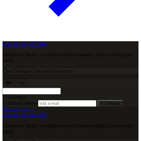
ARETE DIAMOND
Exkluzivní šperky s certifikovanými diamanty přímo z antverpské
burzy.
Člen Diamant Club van Antwerpen
VISA
Novinky:
E-mailová adresa
Odebírat
Napsali o nás →
ARETE DIAMOND
Exkluzivní šperky s certifikovanými diamanty přímo z antverpské
burzy.