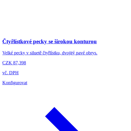
Čtyřlístkové pecky se širokou konturou
Velké pecky v siluetě čtyřlístku, dvojitý pavé obrys.
CZK 87,398
vč. DPH
Konfigurovat