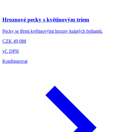
Hroznové pecky s květinovým triem
Pecky se třemi květinovými hrozny kulatých briliantů.
CZK 49,088
vč. DPH
Konfigurovat