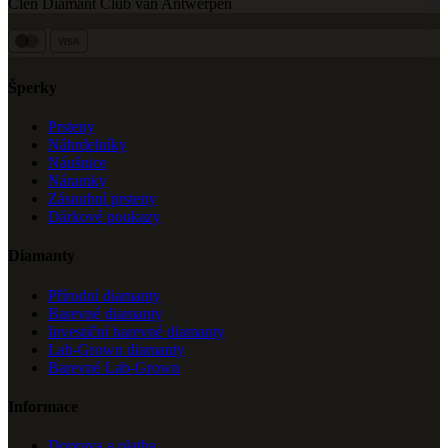
Člen Diamant Club van Antwerpen
VISA
Šperky
Prsteny
Náhrdelníky
Náušnice
Náramky
Zásnubní prsteny
Dárkové poukazy
Diamanty
Přírodní diamanty
Barevné diamanty
Investiční barevné diamanty
Lab-Grown diamanty
Barevné Lab-Grown
Informace
Doprava a platba