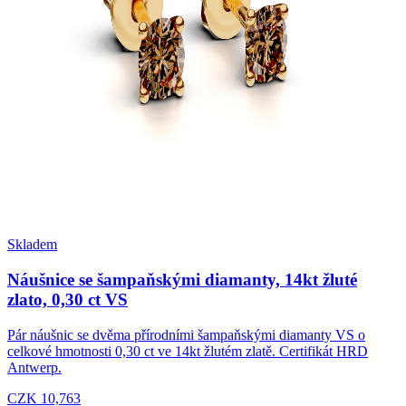
Skladem
Náušnice se šampaňskými diamanty, 14kt žluté
zlato, 0,30 ct VS
Pár náušnic se dvěma přírodními šampaňskými diamanty VS o
celkové hmotnosti 0,30 ct ve 14kt žlutém zlatě. Certifikát HRD
Antwerp.
CZK 10,763