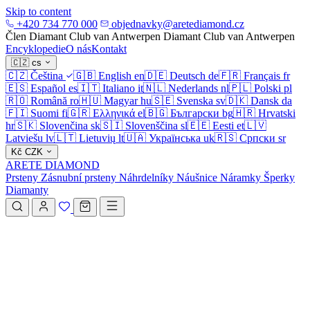
Skip to content
+420 734 770 000
objednavky@aretediamond.cz
Člen Diamant Club van Antwerpen
Diamant Club van Antwerpen
Encyklopedie
O nás
Kontakt
🇨🇿
cs
🇨🇿
Čeština
🇬🇧
English
en
🇩🇪
Deutsch
de
🇫🇷
Français
fr
🇪🇸
Español
es
🇮🇹
Italiano
it
🇳🇱
Nederlands
nl
🇵🇱
Polski
pl
🇷🇴
Română
ro
🇭🇺
Magyar
hu
🇸🇪
Svenska
sv
🇩🇰
Dansk
da
🇫🇮
Suomi
fi
🇬🇷
Ελληνικά
el
🇧🇬
Български
bg
🇭🇷
Hrvatski
hr
🇸🇰
Slovenčina
sk
🇸🇮
Slovenščina
sl
🇪🇪
Eesti
et
🇱🇻
Latviešu
lv
🇱🇹
Lietuvių
lt
🇺🇦
Українська
uk
🇷🇸
Српски
sr
Kč
CZK
ARETE DIAMOND
Prsteny
Zásnubní prsteny
Náhrdelníky
Náušnice
Náramky
Šperky
Diamanty