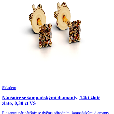
Skladem
Náušnice se šampaňskými diamanty, 14kt žluté
zlato, 0,30 ct VS
Elegantní pár náušnic se dvěma přírodními šampaňskými diamanty