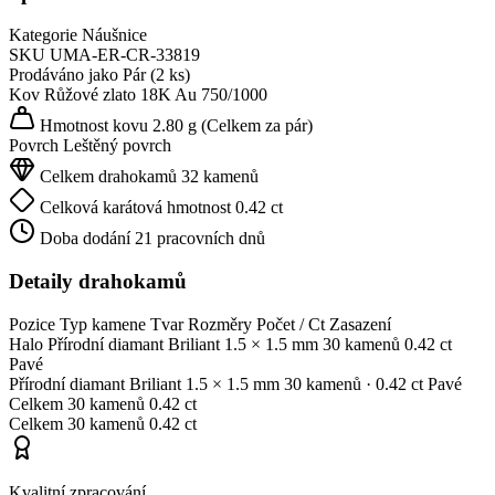
Kategorie
Náušnice
SKU
UMA-ER-CR-33819
Prodáváno jako
Pár (2 ks)
Kov
Růžové zlato 18K
Au 750/1000
Hmotnost kovu
2.80 g
(Celkem za pár)
Povrch
Leštěný povrch
Celkem drahokamů
32 kamenů
Celková karátová hmotnost
0.42 ct
Doba dodání
21 pracovních dnů
Detaily drahokamů
Pozice
Typ kamene
Tvar
Rozměry
Počet / Ct
Zasazení
Halo
Přírodní diamant
Briliant
1.5 × 1.5 mm
30 kamenů
0.42 ct
Pavé
Přírodní diamant
Briliant
1.5 × 1.5 mm
30 kamenů
· 0.42 ct
Pavé
Celkem
30 kamenů
0.42 ct
Celkem
30 kamenů
0.42 ct
Kvalitní zpracování