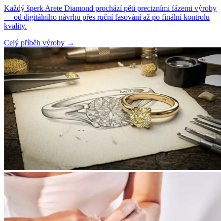
Každý šperk Arete Diamond prochází pěti precizními fázemi výroby
— od digitálního návrhu přes ruční fasování až po finální kontrolu
kvality.
Celý příběh výroby
→