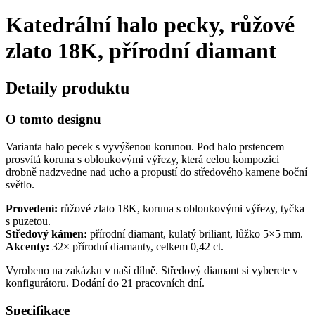
Katedrální halo pecky, růžové
zlato 18K, přírodní diamant
Detaily produktu
O tomto designu
Varianta halo pecek s vyvýšenou korunou. Pod halo prstencem
prosvítá koruna s obloukovými výřezy, která celou kompozici
drobně nadzvedne nad ucho a propustí do středového kamene boční
světlo.
Provedení:
růžové zlato 18K, koruna s obloukovými výřezy, tyčka
s puzetou.
Středový kámen:
přírodní diamant, kulatý briliant, lůžko 5×5 mm.
Akcenty:
32× přírodní diamanty, celkem 0,42 ct.
Vyrobeno na zakázku v naší dílně. Středový diamant si vyberete v
konfigurátoru. Dodání do 21 pracovních dní.
Specifikace