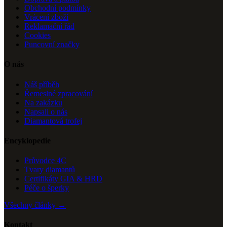
Obchodní podmínky
Vrácení zboží
Reklamační řád
Cookies
Puncovní značky
O nás
Náš příběh
Řemeslné zpracování
Na zakázku
Napsali o nás
Diamantová trofej
Encyklopedie
Průvodce 4C
Tvary diamantů
Certifikáty GIA & HRD
Péče o šperky
Všechny články →
Kontakt