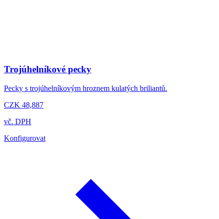
Trojúhelníkové pecky
Pecky s trojúhelníkovým hroznem kulatých briliantů.
CZK 48,887
vč. DPH
Konfigurovat