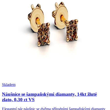
Skladem
Náušnice se šampaňskými diamanty, 14kt žluté
zlato, 0,30 ct VS
Elegantní pár náušnic se dvěma přírodními šampaňskými diamanty