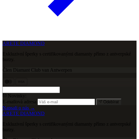
ARETE DIAMOND
Exkluzivní šperky s certifikovanými diamanty přímo z antverpské
burzy.
Člen Diamant Club van Antwerpen
VISA
Novinky:
E-mailová adresa
Odebírat
Napsali o nás →
ARETE DIAMOND
Exkluzivní šperky s certifikovanými diamanty přímo z antverpské
burzy.