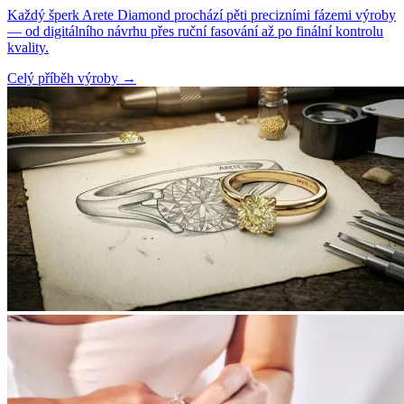
Každý šperk Arete Diamond prochází pěti precizními fázemi výroby
— od digitálního návrhu přes ruční fasování až po finální kontrolu
kvality.
Celý příběh výroby
→