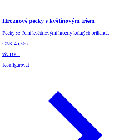
Hroznové pecky s květinovým triem
Pecky se třemi květinovými hrozny kulatých briliantů.
CZK 46,366
vč. DPH
Konfigurovat