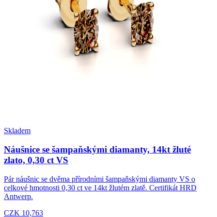
Skladem
Náušnice se šampaňskými diamanty, 14kt žluté
zlato, 0,30 ct VS
Pár náušnic se dvěma přírodními šampaňskými diamanty VS o
celkové hmotnosti 0,30 ct ve 14kt žlutém zlatě. Certifikát HRD
Antwerp.
CZK 10,763