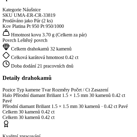
Kategorie
Náušnice
SKU
UMA-ER-CR-33819
Prodáváno jako
Pár (2 ks)
Kov
Platina Pt 950
Pt 950/1000
Hmotnost kovu
3.70 g
(Celkem za pár)
Povrch
Leštěný povrch
Celkem drahokamů
32 kamenů
Celková karátová hmotnost
0.42 ct
Doba dodání
21 pracovních dnů
Detaily drahokamů
Pozice
Typ kamene
Tvar
Rozměry
Počet / Ct
Zasazení
Halo
Přírodní diamant
Briliant
1.5 × 1.5 mm
30 kamenů
0.42 ct
Pavé
Přírodní diamant
Briliant
1.5 × 1.5 mm
30 kamenů
· 0.42 ct
Pavé
Celkem
30 kamenů
0.42 ct
Celkem
30 kamenů
0.42 ct
Kvalitní zpracování