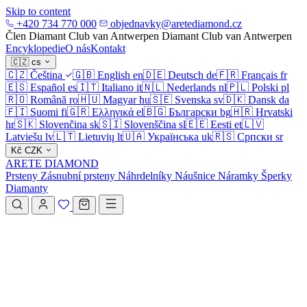
Skip to content
+420 734 770 000
objednavky@aretediamond.cz
Člen Diamant Club van Antwerpen
Diamant Club van Antwerpen
Encyklopedie
O nás
Kontakt
🇨🇿
cs
🇨🇿
Čeština
🇬🇧
English
en
🇩🇪
Deutsch
de
🇫🇷
Français
fr
🇪🇸
Español
es
🇮🇹
Italiano
it
🇳🇱
Nederlands
nl
🇵🇱
Polski
pl
🇷🇴
Română
ro
🇭🇺
Magyar
hu
🇸🇪
Svenska
sv
🇩🇰
Dansk
da
🇫🇮
Suomi
fi
🇬🇷
Ελληνικά
el
🇧🇬
Български
bg
🇭🇷
Hrvatski
hr
🇸🇰
Slovenčina
sk
🇸🇮
Slovenščina
sl
🇪🇪
Eesti
et
🇱🇻
Latviešu
lv
🇱🇹
Lietuvių
lt
🇺🇦
Українська
uk
🇷🇸
Српски
sr
Kč
CZK
ARETE DIAMOND
Prsteny
Zásnubní prsteny
Náhrdelníky
Náušnice
Náramky
Šperky
Diamanty