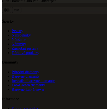
Člen Diamant Club van Antwerpen
VISA
Šperky
Prsteny
Náhrdelníky
Náušnice
Náramky
Zásnubní prsteny
Dárkové poukazy
Diamanty
Přírodní diamanty
Barevné diamanty
Investiční barevné diamanty
Lab-Grown diamanty
Barevné Lab-Grown
Informace
Doprava a platba