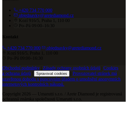
+420 734 770 000
objednavky@aretediamond.cz
Kozí 916/5, Praha 1, 110 00
Po–Pá 09:00–16:30
Kontakt
+420 734 770 000
objednavky@aretediamond.cz
Kozí 916/5, Praha 1, 110 00
Po–Pá 09:00–16:30
Obchodní podmínky
|
Zásady ochrany osobních údajů
|
Cookies
a ochrana údajů
|
|
Provozovatel stránek má
Spravovat cookies
uzavřenou dohodu s puncovním úřadem o umožnění anonymních
internetových kontrolních nákupů.
Copyright 2026 — Umarutti s.r.o. / Arete Diamond je registrovaná
ochranná známka společnosti Umarutti s.r.o.