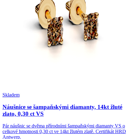
Skladem
Náušnice se šampaňskými diamanty, 14kt žluté
zlato, 0,30 ct VS
Pár náušnic se dvěma přírodními šampaňskými diamanty VS o
celkové hmotnosti 0,30 ct ve 14kt žlutém zlatě. Certifikát HRD
Antwerp.