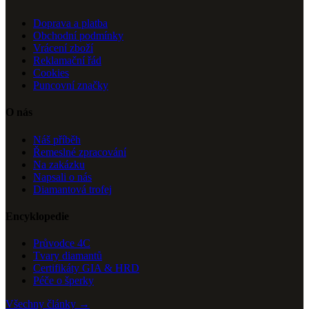
Doprava a platba
Obchodní podmínky
Vrácení zboží
Reklamační řád
Cookies
Puncovní značky
O nás
Náš příběh
Řemeslné zpracování
Na zakázku
Napsali o nás
Diamantová trofej
Encyklopedie
Průvodce 4C
Tvary diamantů
Certifikáty GIA & HRD
Péče o šperky
Všechny články →