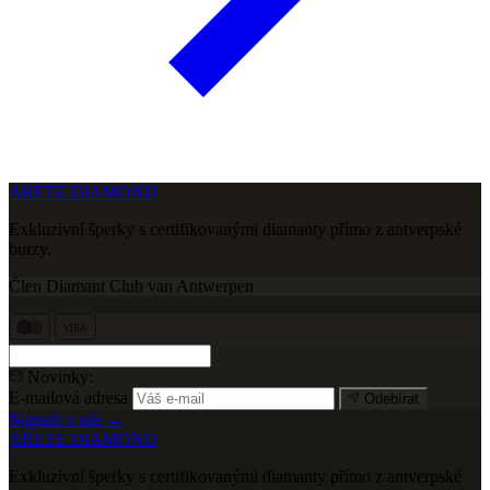
ARETE DIAMOND
Exkluzivní šperky s certifikovanými diamanty přímo z antverpské
burzy.
Člen Diamant Club van Antwerpen
VISA
Novinky:
E-mailová adresa
Odebírat
Napsali o nás →
ARETE DIAMOND
Exkluzivní šperky s certifikovanými diamanty přímo z antverpské