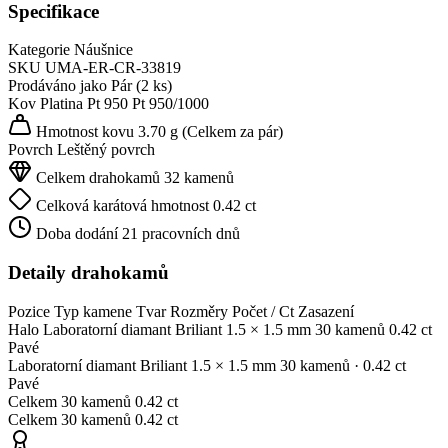
Specifikace
Kategorie
Náušnice
SKU
UMA-ER-CR-33819
Prodáváno jako
Pár (2 ks)
Kov
Platina Pt 950
Pt 950/1000
Hmotnost kovu
3.70 g
(Celkem za pár)
Povrch
Leštěný povrch
Celkem drahokamů
32 kamenů
Celková karátová hmotnost
0.42 ct
Doba dodání
21 pracovních dnů
Detaily drahokamů
Pozice
Typ kamene
Tvar
Rozměry
Počet / Ct
Zasazení
Halo
Laboratorní diamant
Briliant
1.5 × 1.5 mm
30 kamenů
0.42 ct
Pavé
Laboratorní diamant
Briliant
1.5 × 1.5 mm
30 kamenů
· 0.42 ct
Pavé
Celkem
30 kamenů
0.42 ct
Celkem
30 kamenů
0.42 ct