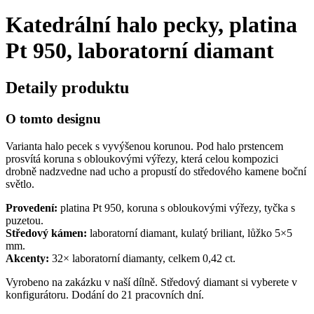
Katedrální halo pecky, platina
Pt 950, laboratorní diamant
Detaily produktu
O tomto designu
Varianta halo pecek s vyvýšenou korunou. Pod halo prstencem
prosvítá koruna s obloukovými výřezy, která celou kompozici
drobně nadzvedne nad ucho a propustí do středového kamene boční
světlo.
Provedení:
platina Pt 950, koruna s obloukovými výřezy, tyčka s
puzetou.
Středový kámen:
laboratorní diamant, kulatý briliant, lůžko 5×5
mm.
Akcenty:
32× laboratorní diamanty, celkem 0,42 ct.
Vyrobeno na zakázku v naší dílně. Středový diamant si vyberete v
konfigurátoru. Dodání do 21 pracovních dní.