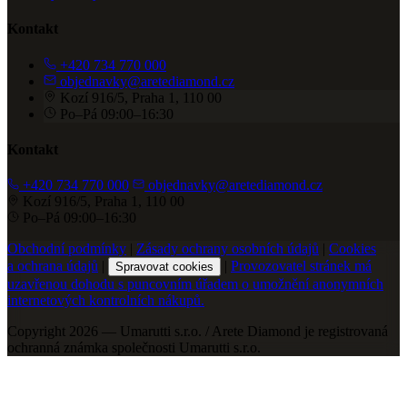
Kontakt
+420 734 770 000
objednavky@aretediamond.cz
Kozí 916/5, Praha 1, 110 00
Po–Pá 09:00–16:30
Kontakt
+420 734 770 000
objednavky@aretediamond.cz
Kozí 916/5, Praha 1, 110 00
Po–Pá 09:00–16:30
Obchodní podmínky
|
Zásady ochrany osobních údajů
|
Cookies
a ochrana údajů
|
|
Provozovatel stránek má
Spravovat cookies
uzavřenou dohodu s puncovním úřadem o umožnění anonymních
internetových kontrolních nákupů.
Copyright 2026 — Umarutti s.r.o. / Arete Diamond je registrovaná
ochranná známka společnosti Umarutti s.r.o.