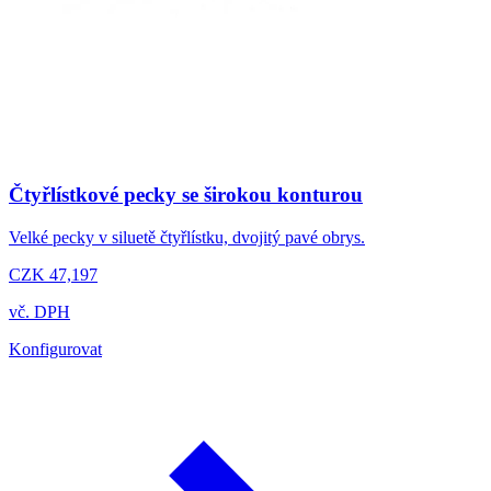
Čtyřlístkové pecky se širokou konturou
Velké pecky v siluetě čtyřlístku, dvojitý pavé obrys.
CZK 47,197
vč. DPH
Konfigurovat