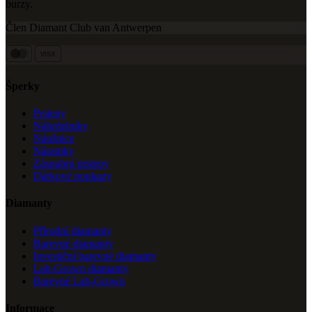
burzy.
Člen Diamant Club van Antwerpen
VISA
Šperky
Prsteny
Náhrdelníky
Náušnice
Náramky
Zásnubní prsteny
Dárkové poukazy
Diamanty
Přírodní diamanty
Barevné diamanty
Investiční barevné diamanty
Lab-Grown diamanty
Barevné Lab-Grown
Informace