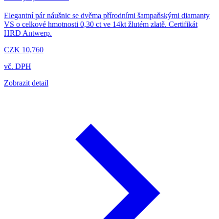
Elegantní pár náušnic se dvěma přírodními šampaňskými diamanty
VS o celkové hmotnosti 0,30 ct ve 14kt žlutém zlatě. Certifikát
HRD Antwerp.
CZK 10,760
vč. DPH
Zobrazit detail