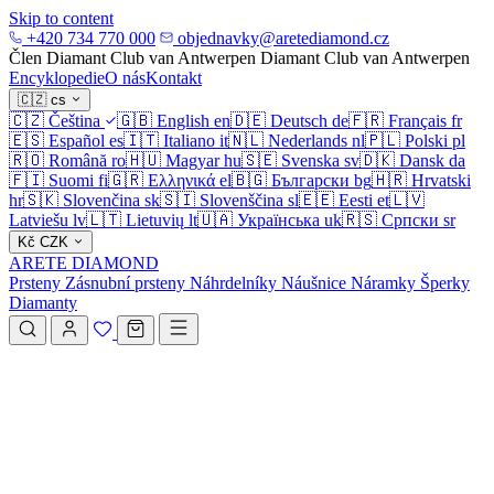
Skip to content
+420 734 770 000
objednavky@aretediamond.cz
Člen Diamant Club van Antwerpen
Diamant Club van Antwerpen
Encyklopedie
O nás
Kontakt
🇨🇿
cs
🇨🇿
Čeština
🇬🇧
English
en
🇩🇪
Deutsch
de
🇫🇷
Français
fr
🇪🇸
Español
es
🇮🇹
Italiano
it
🇳🇱
Nederlands
nl
🇵🇱
Polski
pl
🇷🇴
Română
ro
🇭🇺
Magyar
hu
🇸🇪
Svenska
sv
🇩🇰
Dansk
da
🇫🇮
Suomi
fi
🇬🇷
Ελληνικά
el
🇧🇬
Български
bg
🇭🇷
Hrvatski
hr
🇸🇰
Slovenčina
sk
🇸🇮
Slovenščina
sl
🇪🇪
Eesti
et
🇱🇻
Latviešu
lv
🇱🇹
Lietuvių
lt
🇺🇦
Українська
uk
🇷🇸
Српски
sr
Kč
CZK
ARETE DIAMOND
Prsteny
Zásnubní prsteny
Náhrdelníky
Náušnice
Náramky
Šperky
Diamanty