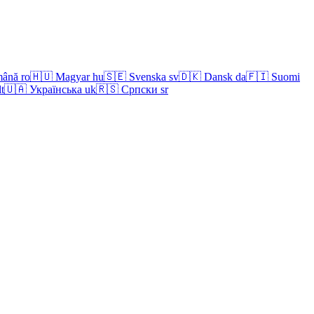
ână
ro
🇭🇺
Magyar
hu
🇸🇪
Svenska
sv
🇩🇰
Dansk
da
🇫🇮
Suomi
lt
🇺🇦
Українська
uk
🇷🇸
Српски
sr