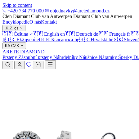
Skip to content
+420 734 770 000
objednavky@aretediamond.cz
Člen Diamant Club van Antwerpen
Diamant Club van Antwerpen
Encyklopedie
O nás
Kontakt
🇨🇿
cs
🇨🇿
Čeština
🇬🇧
English
en
🇩🇪
Deutsch
de
🇫🇷
Français
fr
🇪
fi
🇬🇷
Ελληνικά
el
🇧🇬
Български
bg
🇭🇷
Hrvatski
hr
🇸🇰
Slovenč
Kč
CZK
ARETE DIAMOND
Prsteny
Zásnubní prsteny
Náhrdelníky
Náušnice
Náramky
Šperky
Di