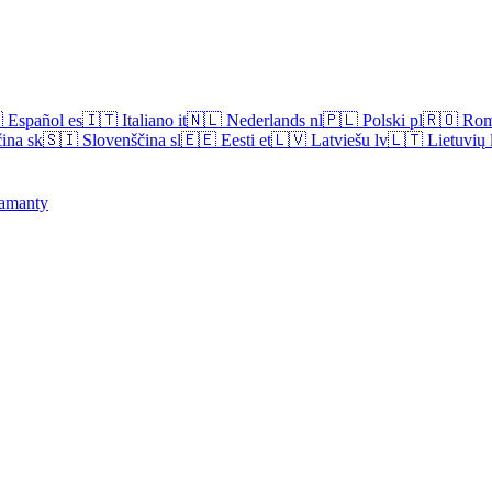

Español
es
🇮🇹
Italiano
it
🇳🇱
Nederlands
nl
🇵🇱
Polski
pl
🇷🇴
Rom
ina
sk
🇸🇮
Slovenščina
sl
🇪🇪
Eesti
et
🇱🇻
Latviešu
lv
🇱🇹
Lietuvių
amanty