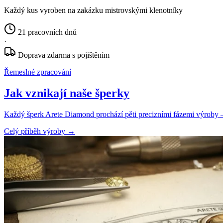
Každý kus vyroben na zakázku mistrovskými klenotníky
21 pracovních dnů
·
Doprava zdarma s pojištěním
Řemeslné zpracování
Jak vznikají naše šperky
Každý šperk Arete Diamond prochází pěti precizními fázemi výroby — o
Celý příběh výroby
→