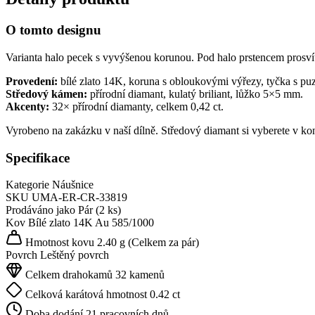
O tomto designu
Varianta halo pecek s vyvýšenou korunou. Pod halo prstencem prosví
Provedení:
bílé zlato 14K, koruna s obloukovými výřezy, tyčka s pu
Středový kámen:
přírodní diamant, kulatý briliant, lůžko 5×5 mm.
Akcenty:
32× přírodní diamanty, celkem 0,42 ct.
Vyrobeno na zakázku v naší dílně. Středový diamant si vyberete v ko
Specifikace
Kategorie
Náušnice
SKU
UMA-ER-CR-33819
Prodáváno jako
Pár (2 ks)
Kov
Bílé zlato 14K
Au 585/1000
Hmotnost kovu
2.40 g
(Celkem za pár)
Povrch
Leštěný povrch
Celkem drahokamů
32 kamenů
Celková karátová hmotnost
0.42 ct
Doba dodání
21 pracovních dnů