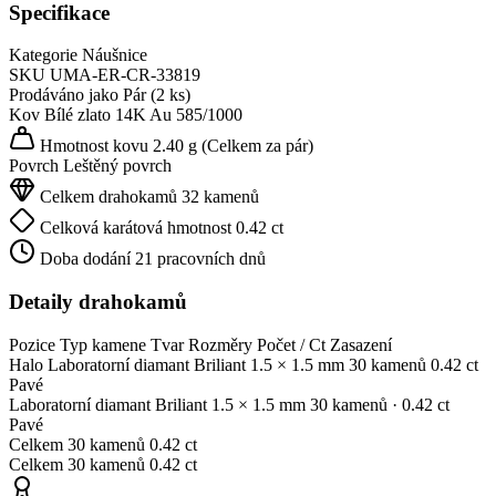
Specifikace
Kategorie
Náušnice
SKU
UMA-ER-CR-33819
Prodáváno jako
Pár (2 ks)
Kov
Bílé zlato 14K
Au 585/1000
Hmotnost kovu
2.40 g
(Celkem za pár)
Povrch
Leštěný povrch
Celkem drahokamů
32 kamenů
Celková karátová hmotnost
0.42 ct
Doba dodání
21 pracovních dnů
Detaily drahokamů
Pozice
Typ kamene
Tvar
Rozměry
Počet / Ct
Zasazení
Halo
Laboratorní diamant
Briliant
1.5 × 1.5 mm
30 kamenů
0.42 ct
Pavé
Laboratorní diamant
Briliant
1.5 × 1.5 mm
30 kamenů
· 0.42 ct
Pavé
Celkem
30 kamenů
0.42 ct
Celkem
30 kamenů
0.42 ct