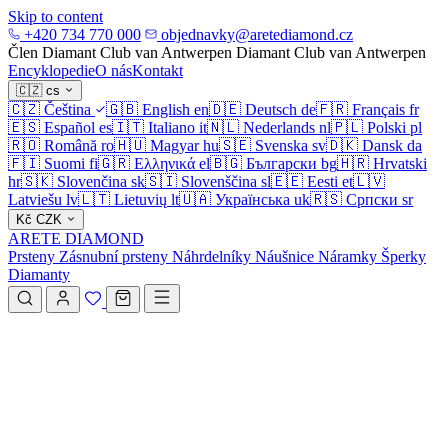
Skip to content
+420 734 770 000
objednavky@aretediamond.cz
Člen Diamant Club van Antwerpen
Diamant Club van Antwerpen
Encyklopedie
O nás
Kontakt
🇨🇿
cs
🇨🇿
Čeština
🇬🇧
English
en
🇩🇪
Deutsch
de
🇫🇷
Français
fr
🇪🇸
Español
es
🇮🇹
Italiano
it
🇳🇱
Nederlands
nl
🇵🇱
Polski
pl
🇷🇴
Română
ro
🇭🇺
Magyar
hu
🇸🇪
Svenska
sv
🇩🇰
Dansk
da
🇫🇮
Suomi
fi
🇬🇷
Ελληνικά
el
🇧🇬
Български
bg
🇭🇷
Hrvatski
hr
🇸🇰
Slovenčina
sk
🇸🇮
Slovenščina
sl
🇪🇪
Eesti
et
🇱🇻
Latviešu
lv
🇱🇹
Lietuvių
lt
🇺🇦
Українська
uk
🇷🇸
Српски
sr
Kč
CZK
ARETE DIAMOND
Prsteny
Zásnubní prsteny
Náhrdelníky
Náušnice
Náramky
Šperky
Diamanty