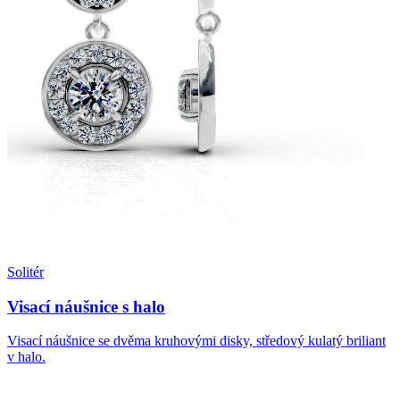
Solitér
Visací náušnice s halo
Visací náušnice se dvěma kruhovými disky, středový kulatý briliant
v halo.