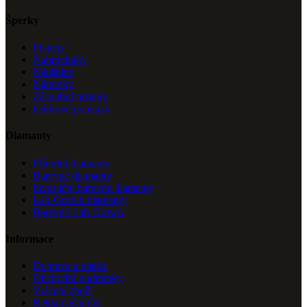
Šperky
Prsteny
Náhrdelníky
Náušnice
Náramky
Zásnubní prsteny
Dárkové poukazy
Diamanty
Přírodní diamanty
Barevné diamanty
Investiční barevné diamanty
Lab-Grown diamanty
Barevné Lab-Grown
Informace
Doprava a platba
Obchodní podmínky
Vrácení zboží
Reklamační řád