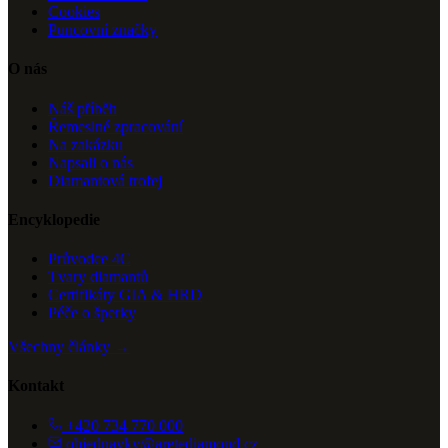
Cookies
Puncovní značky
O nás
Náš příběh
Řemeslné zpracování
Na zakázku
Napsali o nás
Diamantová trofej
Encyklopedie
Průvodce 4C
Tvary diamantů
Certifikáty GIA & HRD
Péče o šperky
Všechny články →
Kontakt
+420 734 770 000
objednavky@aretediamond.cz