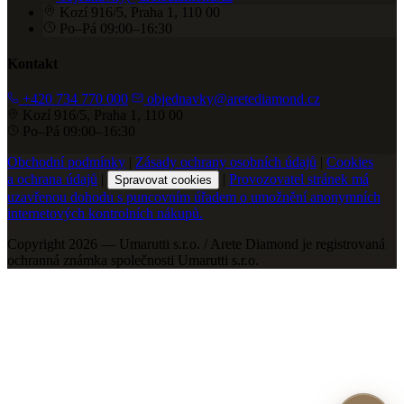
Kozí 916/5, Praha 1, 110 00
Po–Pá 09:00–16:30
Kontakt
+420 734 770 000
objednavky@aretediamond.cz
Kozí 916/5, Praha 1, 110 00
Po–Pá 09:00–16:30
Obchodní podmínky
|
Zásady ochrany osobních údajů
|
Cookies
a ochrana údajů
|
|
Provozovatel stránek má
Spravovat cookies
uzavřenou dohodu s puncovním úřadem o umožnění anonymních
internetových kontrolních nákupů.
Copyright 2026 — Umarutti s.r.o. / Arete Diamond je registrovaná
ochranná známka společnosti Umarutti s.r.o.