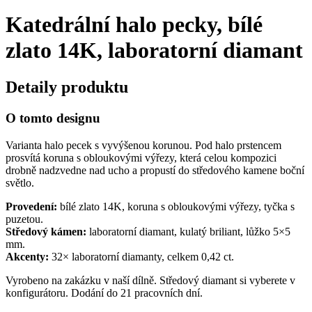
Katedrální halo pecky, bílé
zlato 14K, laboratorní diamant
Detaily produktu
O tomto designu
Varianta halo pecek s vyvýšenou korunou. Pod halo prstencem
prosvítá koruna s obloukovými výřezy, která celou kompozici
drobně nadzvedne nad ucho a propustí do středového kamene boční
světlo.
Provedení:
bílé zlato 14K, koruna s obloukovými výřezy, tyčka s
puzetou.
Středový kámen:
laboratorní diamant, kulatý briliant, lůžko 5×5
mm.
Akcenty:
32× laboratorní diamanty, celkem 0,42 ct.
Vyrobeno na zakázku v naší dílně. Středový diamant si vyberete v
konfigurátoru. Dodání do 21 pracovních dní.