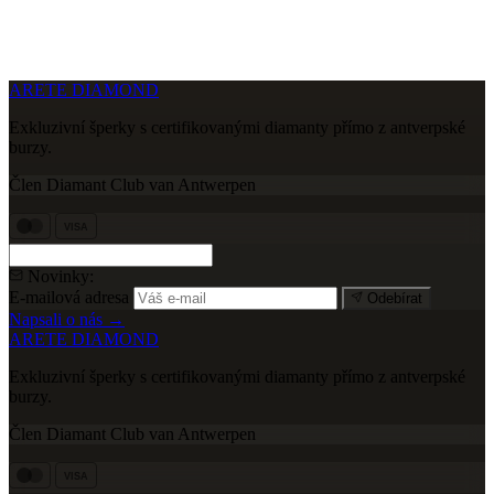
ARETE DIAMOND
Exkluzivní šperky s certifikovanými diamanty přímo z antverpské
burzy.
Člen Diamant Club van Antwerpen
VISA
Novinky:
E-mailová adresa
Odebírat
Napsali o nás →
ARETE DIAMOND
Exkluzivní šperky s certifikovanými diamanty přímo z antverpské
burzy.
Člen Diamant Club van Antwerpen
VISA