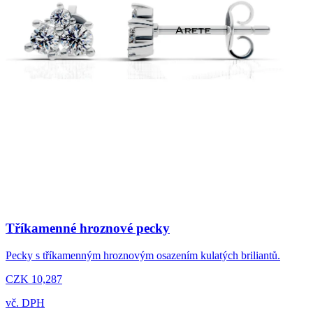
Tříkamenné hroznové pecky
Pecky s tříkamenným hroznovým osazením kulatých briliantů.
CZK 10,287
vč. DPH