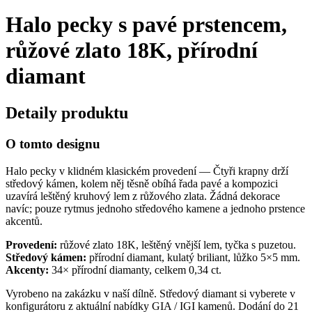
Halo pecky s pavé prstencem,
růžové zlato 18K, přírodní
diamant
Detaily produktu
O tomto designu
Halo pecky v klidném klasickém provedení — Čtyři krapny drží
středový kámen, kolem něj těsně obíhá řada pavé a kompozici
uzavírá leštěný kruhový lem z růžového zlata. Žádná dekorace
navíc; pouze rytmus jednoho středového kamene a jednoho prstence
akcentů.
Provedení:
růžové zlato 18K, leštěný vnější lem, tyčka s puzetou.
Středový kámen:
přírodní diamant, kulatý briliant, lůžko 5×5 mm.
Akcenty:
34× přírodní diamanty, celkem 0,34 ct.
Vyrobeno na zakázku v naší dílně. Středový diamant si vyberete v
konfigurátoru z aktuální nabídky GIA / IGI kamenů. Dodání do 21