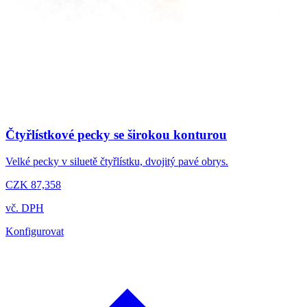
Čtyřlístkové pecky se širokou konturou
Velké pecky v siluetě čtyřlístku, dvojitý pavé obrys.
CZK 87,358
vč. DPH
Konfigurovat