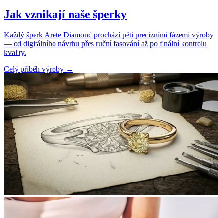
Jak vznikají naše šperky
Každý šperk Arete Diamond prochází pěti precizními fázemi výroby
— od digitálního návrhu přes ruční fasování až po finální kontrolu
kvality.
Celý příběh výroby
→