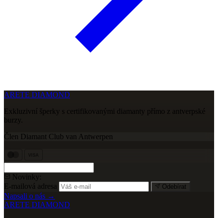
ARETE DIAMOND
Exkluzivní šperky s certifikovanými diamanty přímo z antverpské
burzy.
Člen Diamant Club van Antwerpen
VISA
Novinky:
E-mailová adresa
Odebírat
Napsali o nás →
ARETE DIAMOND