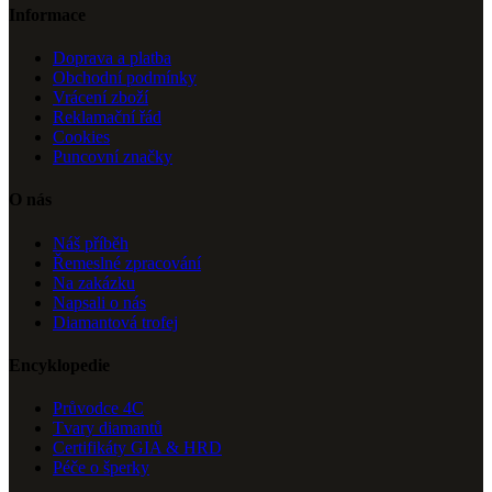
Informace
Doprava a platba
Obchodní podmínky
Vrácení zboží
Reklamační řád
Cookies
Puncovní značky
O nás
Náš příběh
Řemeslné zpracování
Na zakázku
Napsali o nás
Diamantová trofej
Encyklopedie
Průvodce 4C
Tvary diamantů
Certifikáty GIA & HRD
Péče o šperky