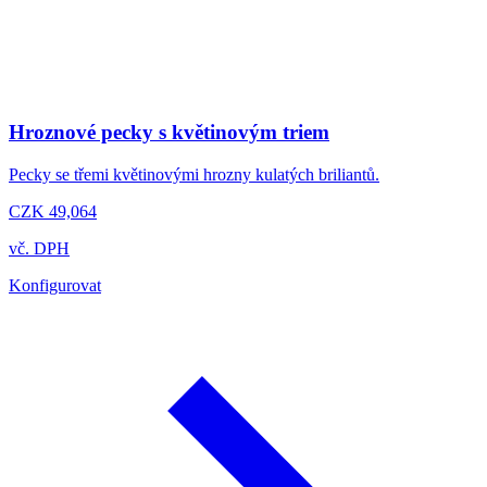
Hroznové pecky s květinovým triem
Pecky se třemi květinovými hrozny kulatých briliantů.
CZK 49,064
vč. DPH
Konfigurovat