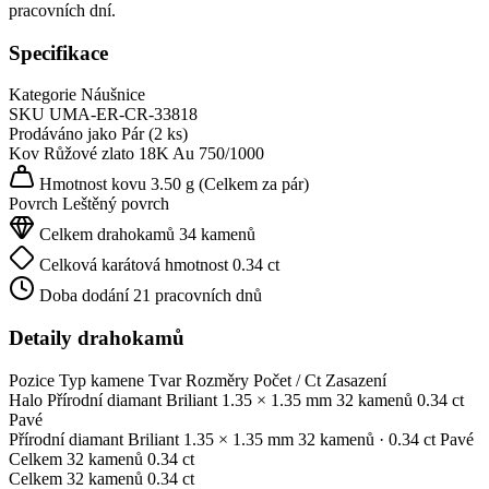
pracovních dní.
Specifikace
Kategorie
Náušnice
SKU
UMA-ER-CR-33818
Prodáváno jako
Pár (2 ks)
Kov
Růžové zlato 18K
Au 750/1000
Hmotnost kovu
3.50 g
(Celkem za pár)
Povrch
Leštěný povrch
Celkem drahokamů
34 kamenů
Celková karátová hmotnost
0.34 ct
Doba dodání
21 pracovních dnů
Detaily drahokamů
Pozice
Typ kamene
Tvar
Rozměry
Počet / Ct
Zasazení
Halo
Přírodní diamant
Briliant
1.35 × 1.35 mm
32 kamenů
0.34 ct
Pavé
Přírodní diamant
Briliant
1.35 × 1.35 mm
32 kamenů
· 0.34 ct
Pavé
Celkem
32 kamenů
0.34 ct
Celkem
32 kamenů
0.34 ct