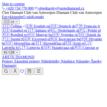
Skip to content
+420 734 770 000
objednavky@aretediamond.cz
Člen Diamant Club van Antwerpen
Diamant Club van Antwerpen
Encyklopedie
O nás
Kontakt
🇨🇿
cs
🇨🇿
Čeština
🇬🇧
English
en
🇩🇪
Deutsch
de
🇫🇷
Français
fr
🇪🇸
Español
es
🇮🇹
Italiano
it
🇳🇱
Nederlands
nl
🇵🇱
Polski
pl
🇷🇴
Română
ro
🇭🇺
Magyar
hu
🇸🇪
Svenska
sv
🇩🇰
Dansk
da
🇫🇮
Suomi
fi
🇬🇷
Ελληνικά
el
🇧🇬
Български
bg
🇭🇷
Hrvatski
hr
🇸🇰
Slovenčina
sk
🇸🇮
Slovenščina
sl
🇪🇪
Eesti
et
🇱🇻
Latviešu
lv
🇱🇹
Lietuvių
lt
🇺🇦
Українська
uk
🇷🇸
Српски
sr
Kč
CZK
ARETE DIAMOND
Prsteny
Zásnubní prsteny
Náhrdelníky
Náušnice
Náramky
Šperky
Diamanty