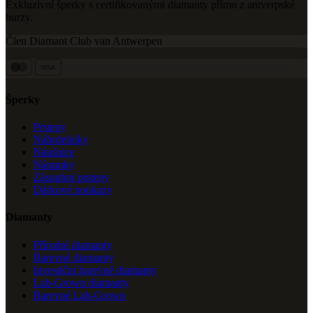
Exkluzivní šperky s certifikovanými diamanty přímo z antverpské
burzy.
Člen Diamant Club van Antwerpen
VISA
Šperky
Prsteny
Náhrdelníky
Náušnice
Náramky
Zásnubní prsteny
Dárkové poukazy
Diamanty
Přírodní diamanty
Barevné diamanty
Investiční barevné diamanty
Lab-Grown diamanty
Barevné Lab-Grown