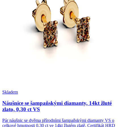
Skladem
Náušnice se šampaňskými diamanty, 14kt žluté
zlato, 0,30 ct VS
Pár náušnic se dvěma přírodními šampaňskými diamanty VS o
celkové hmotnosti 0,30 ct ve 14kt žlutém zlatě. Certifikát HRD