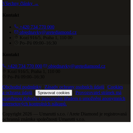
Všechny články →
Kontakt
+420 734 770 000
objednavky@aretediamond.cz
Kozí 916/5, Praha 1, 110 00
Po–Pá 09:00–16:30
Kontakt
+420 734 770 000
objednavky@aretediamond.cz
Kozí 916/5, Praha 1, 110 00
Po–Pá 09:00–16:30
Obchodní podmínky
|
Zásady ochrany osobních údajů
|
Cookies
a ochrana údajů
|
|
Provozovatel stránek má
Spravovat cookies
uzavřenou dohodu s puncovním úřadem o umožnění anonymních
internetových kontrolních nákupů.
Copyright 2026 — Umarutti s.r.o. / Arete Diamond je registrovaná
ochranná známka společnosti Umarutti s.r.o.