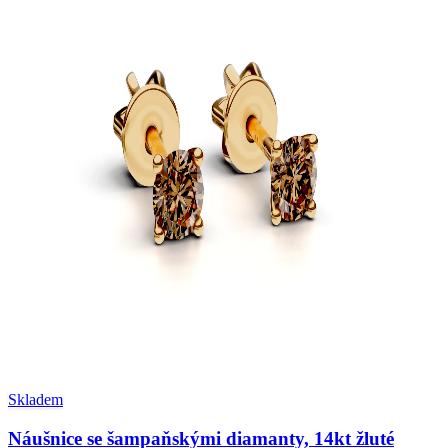
Skladem
Náušnice se šampaňskými diamanty, 14kt žluté