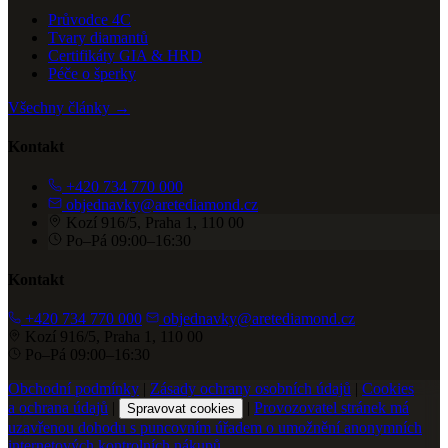
Průvodce 4C
Tvary diamantů
Certifikáty GIA & HRD
Péče o šperky
Všechny články →
Kontakt
+420 734 770 000
objednavky@aretediamond.cz
Kozí 916/5, Praha 1, 110 00
Po–Pá 09:00–16:30
Kontakt
+420 734 770 000
objednavky@aretediamond.cz
Kozí 916/5, Praha 1, 110 00
Po–Pá 09:00–16:30
Obchodní podmínky
|
Zásady ochrany osobních údajů
|
Cookies
a ochrana údajů
|
|
Provozovatel stránek má
Spravovat cookies
uzavřenou dohodu s puncovním úřadem o umožnění anonymních
internetových kontrolních nákupů.