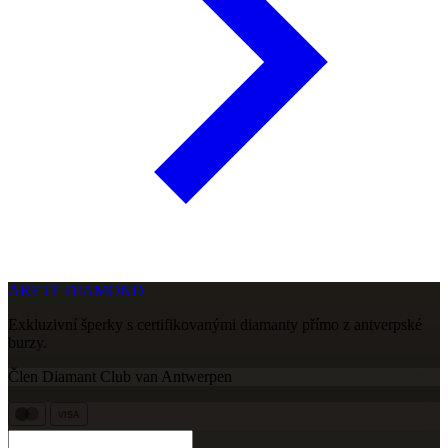
ARETE DIAMOND
Exkluzivní šperky s certifikovanými diamanty přímo z antverpské
burzy.
Člen Diamant Club van Antwerpen
VISA