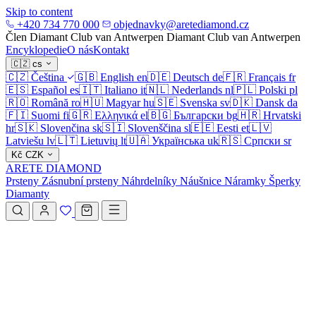
Skip to content
+420 734 770 000
objednavky@aretediamond.cz
Člen Diamant Club van Antwerpen
Diamant Club van Antwerpen
Encyklopedie
O nás
Kontakt
🇨🇿
cs
🇨🇿
Čeština
🇬🇧
English
en
🇩🇪
Deutsch
de
🇫🇷
Français
fr
🇪🇸
Español
es
🇮🇹
Italiano
it
🇳🇱
Nederlands
nl
🇵🇱
Polski
pl
🇷🇴
Română
ro
🇭🇺
Magyar
hu
🇸🇪
Svenska
sv
🇩🇰
Dansk
da
🇫🇮
Suomi
fi
🇬🇷
Ελληνικά
el
🇧🇬
Български
bg
🇭🇷
Hrvatski
hr
🇸🇰
Slovenčina
sk
🇸🇮
Slovenščina
sl
🇪🇪
Eesti
et
🇱🇻
Latviešu
lv
🇱🇹
Lietuvių
lt
🇺🇦
Українська
uk
🇷🇸
Српски
sr
Kč
CZK
ARETE DIAMOND
Prsteny
Zásnubní prsteny
Náhrdelníky
Náušnice
Náramky
Šperky
Diamanty