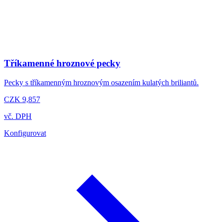
Tříkamenné hroznové pecky
Pecky s tříkamenným hroznovým osazením kulatých briliantů.
CZK 9,857
vč. DPH
Konfigurovat