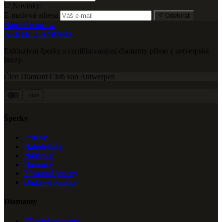
Novinky:
E-mailová adresa
Odebírat
Napsali o nás →
ARETE DIAMOND
Exkluzivní šperky s certifikovanými diamanty přímo z antverpské
burzy.
Člen Diamant Club van Antwerpen
VISA
Šperky
Prsteny
Náhrdelníky
Náušnice
Náramky
Zásnubní prsteny
Dárkové poukazy
Diamanty
Přírodní diamanty