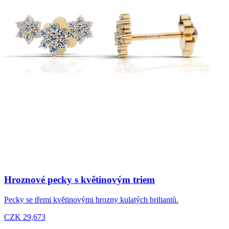
Hroznové pecky s květinovým triem
Pecky se třemi květinovými hrozny kulatých briliantů.
CZK 29,673