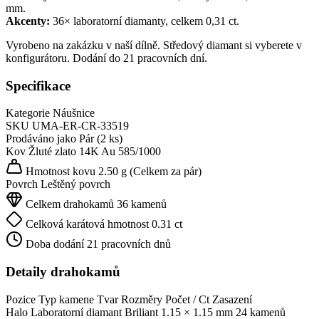
mm.
Akcenty:
36× laboratorní diamanty, celkem 0,31 ct.
Vyrobeno na zakázku v naší dílně. Středový diamant si vyberete v
konfigurátoru. Dodání do 21 pracovních dní.
Specifikace
Kategorie
Náušnice
SKU
UMA-ER-CR-33519
Prodáváno jako
Pár (2 ks)
Kov
Žluté zlato 14K
Au 585/1000
Hmotnost kovu
2.50 g
(Celkem za pár)
Povrch
Leštěný povrch
Celkem drahokamů
36 kamenů
Celková karátová hmotnost
0.31 ct
Doba dodání
21 pracovních dnů
Detaily drahokamů
Pozice
Typ kamene
Tvar
Rozměry
Počet / Ct
Zasazení
Halo
Laboratorní diamant
Briliant
1.15 × 1.15 mm
24 kamenů