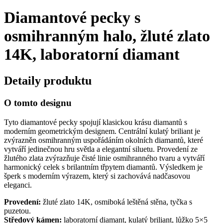
Diamantové pecky s
osmihranným halo, žluté zlato
14K, laboratorní diamant
Detaily produktu
O tomto designu
Tyto diamantové pecky spojují klasickou krásu diamantů s
moderním geometrickým designem. Centrální kulatý briliant je
zvýrazněn osmihranným uspořádáním okolních diamantů, které
vytváří jedinečnou hru světla a elegantní siluetu. Provedení ze
žlutého zlata zvýrazňuje čisté linie osmihranného tvaru a vytváří
harmonický celek s brilantním třpytem diamantů. Výsledkem je
šperk s moderním výrazem, který si zachovává nadčasovou
eleganci.
Provedení:
žluté zlato 14K, osmiboká leštěná stěna, tyčka s
puzetou.
Středový kámen:
laboratorní diamant, kulatý briliant, lůžko 5×5