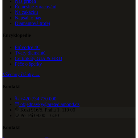
Náš příběh
Řemeslné zpracování
Na zakázku
Napsali o nás
Diamantová trofej
Encyklopedie
Průvodce 4C
Tvary diamantů
Certifikáty GIA & HRD
Péče o šperky
Všechny články →
Kontakt
+420 734 770 000
objednavky@aretediamond.cz
Kozí 916/5, Praha 1, 110 00
Po–Pá 09:00–16:30
Kontakt