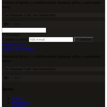
Exkluzivní šperky s certifikovanými diamanty přímo z antverpské
burzy.
Člen Diamant Club van Antwerpen
VISA
Novinky:
E-mailová adresa
Odebírat
Napsali o nás →
ARETE DIAMOND
Exkluzivní šperky s certifikovanými diamanty přímo z antverpské
burzy.
Člen Diamant Club van Antwerpen
VISA
Šperky
Prsteny
Náhrdelníky
Náušnice