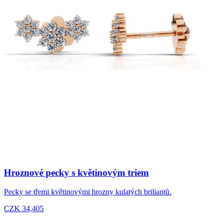
Hroznové pecky s květinovým triem
Pecky se třemi květinovými hrozny kulatých briliantů.
CZK 34,405