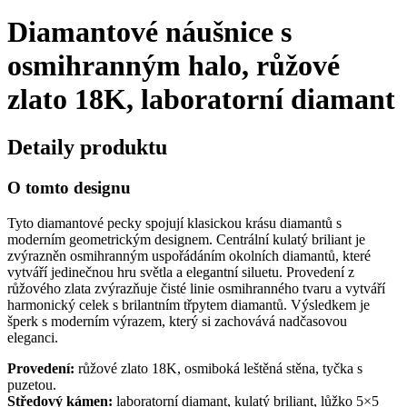
Diamantové náušnice s
osmihranným halo, růžové
zlato 18K, laboratorní diamant
Detaily produktu
O tomto designu
Tyto diamantové pecky spojují klasickou krásu diamantů s
moderním geometrickým designem. Centrální kulatý briliant je
zvýrazněn osmihranným uspořádáním okolních diamantů, které
vytváří jedinečnou hru světla a elegantní siluetu. Provedení z
růžového zlata zvýrazňuje čisté linie osmihranného tvaru a vytváří
harmonický celek s brilantním třpytem diamantů. Výsledkem je
šperk s moderním výrazem, který si zachovává nadčasovou
eleganci.
Provedení:
růžové zlato 18K, osmiboká leštěná stěna, tyčka s
puzetou.
Středový kámen:
laboratorní diamant, kulatý briliant, lůžko 5×5