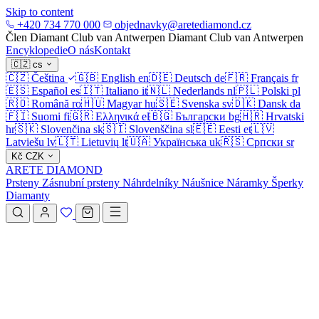
Skip to content
+420 734 770 000
objednavky@aretediamond.cz
Člen Diamant Club van Antwerpen
Diamant Club van Antwerpen
Encyklopedie
O nás
Kontakt
🇨🇿
cs
🇨🇿
Čeština
🇬🇧
English
en
🇩🇪
Deutsch
de
🇫🇷
Français
fr
🇪🇸
Español
es
🇮🇹
Italiano
it
🇳🇱
Nederlands
nl
🇵🇱
Polski
pl
🇷🇴
Română
ro
🇭🇺
Magyar
hu
🇸🇪
Svenska
sv
🇩🇰
Dansk
da
🇫🇮
Suomi
fi
🇬🇷
Ελληνικά
el
🇧🇬
Български
bg
🇭🇷
Hrvatski
hr
🇸🇰
Slovenčina
sk
🇸🇮
Slovenščina
sl
🇪🇪
Eesti
et
🇱🇻
Latviešu
lv
🇱🇹
Lietuvių
lt
🇺🇦
Українська
uk
🇷🇸
Српски
sr
Kč
CZK
ARETE DIAMOND
Prsteny
Zásnubní prsteny
Náhrdelníky
Náušnice
Náramky
Šperky
Diamanty