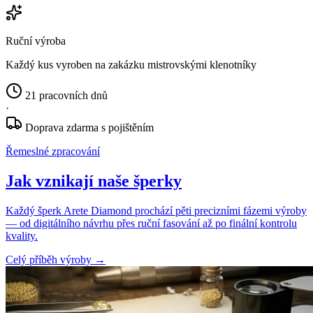
Ruční výroba
Každý kus vyroben na zakázku mistrovskými klenotníky
21 pracovních dnů
·
Doprava zdarma s pojištěním
Řemeslné zpracování
Jak vznikají naše šperky
Každý šperk Arete Diamond prochází pěti precizními fázemi výroby
— od digitálního návrhu přes ruční fasování až po finální kontrolu
kvality.
Celý příběh výroby
→