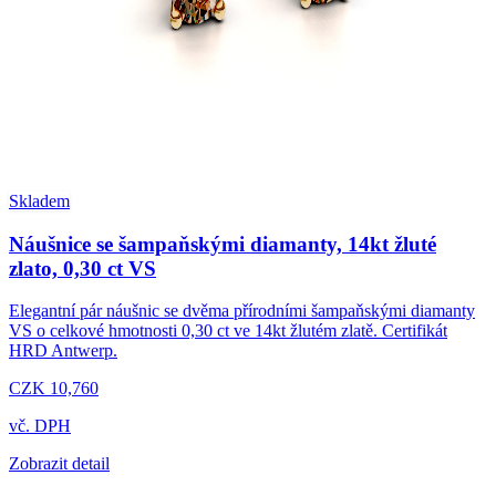
Skladem
Náušnice se šampaňskými diamanty, 14kt žluté
zlato, 0,30 ct VS
Elegantní pár náušnic se dvěma přírodními šampaňskými diamanty
VS o celkové hmotnosti 0,30 ct ve 14kt žlutém zlatě. Certifikát
HRD Antwerp.
CZK 10,760
vč. DPH
Zobrazit detail