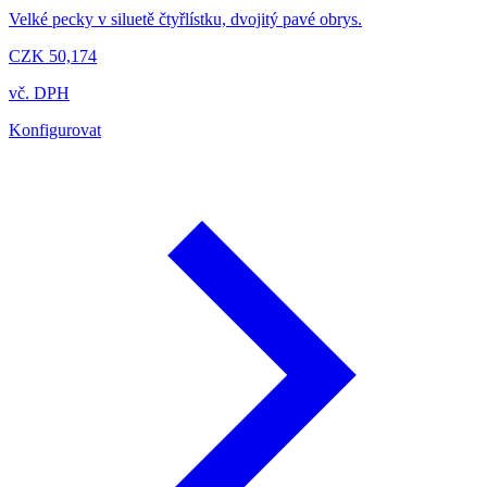
Velké pecky v siluetě čtyřlístku, dvojitý pavé obrys.
CZK 50,174
vč. DPH
Konfigurovat