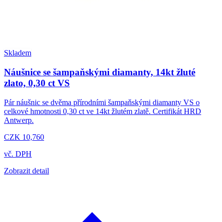
Skladem
Náušnice se šampaňskými diamanty, 14kt žluté
zlato, 0,30 ct VS
Pár náušnic se dvěma přírodními šampaňskými diamanty VS o
celkové hmotnosti 0,30 ct ve 14kt žlutém zlatě. Certifikát HRD
Antwerp.
CZK 10,760
vč. DPH
Zobrazit detail