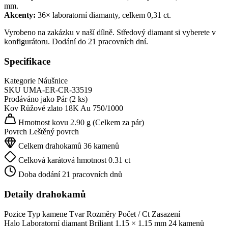
mm.
Akcenty:
36× laboratorní diamanty, celkem 0,31 ct.
Vyrobeno na zakázku v naší dílně. Středový diamant si vyberete v
konfigurátoru. Dodání do 21 pracovních dní.
Specifikace
Kategorie
Náušnice
SKU
UMA-ER-CR-33519
Prodáváno jako
Pár (2 ks)
Kov
Růžové zlato 18K
Au 750/1000
Hmotnost kovu
2.90 g
(Celkem za pár)
Povrch
Leštěný povrch
Celkem drahokamů
36 kamenů
Celková karátová hmotnost
0.31 ct
Doba dodání
21 pracovních dnů
Detaily drahokamů
Pozice
Typ kamene
Tvar
Rozměry
Počet / Ct
Zasazení
Halo
Laboratorní diamant
Briliant
1.15 × 1.15 mm
24 kamenů