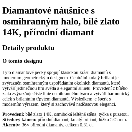
Diamantové náušnice s
osmihranným halo, bílé zlato
14K, přírodní diamant
Detaily produktu
O tomto designu
Tyto diamantové pecky spojují klasickou krásu diamantů s
moderním geometrickým designem. Centrální kulatý briliant je
zvýrazněn osmihranným uspořádáním okolních diamantů, které
vytváří jedinečnou hru světla a elegantní siluetu. Provedení z bílého
zlata zvýrazňuje čisté linie osmihranného tvaru a vytváří harmonický
celek s brilantním třpytem diamantů. Výsledkem je šperk s
moderním výrazem, který si zachovává nadčasovou eleganci.
Provedení:
bílé zlato 14K, osmiboká leštěná stěna, tyčka s puzetou.
Středový kámen:
přírodní diamant, kulatý briliant, lůžko 5×5 mm.
Akcenty:
36× přírodní diamanty, celkem 0,31 ct.