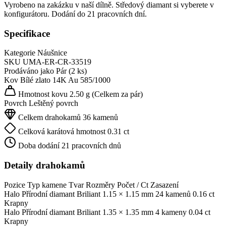
Vyrobeno na zakázku v naší dílně. Středový diamant si vyberete v
konfigurátoru. Dodání do 21 pracovních dní.
Specifikace
Kategorie
Náušnice
SKU
UMA-ER-CR-33519
Prodáváno jako
Pár (2 ks)
Kov
Bílé zlato 14K
Au 585/1000
Hmotnost kovu
2.50 g
(Celkem za pár)
Povrch
Leštěný povrch
Celkem drahokamů
36 kamenů
Celková karátová hmotnost
0.31 ct
Doba dodání
21 pracovních dnů
Detaily drahokamů
Pozice
Typ kamene
Tvar
Rozměry
Počet / Ct
Zasazení
Halo
Přírodní diamant
Briliant
1.15 × 1.15 mm
24 kamenů
0.16 ct
Krapny
Halo
Přírodní diamant
Briliant
1.35 × 1.35 mm
4 kameny
0.04 ct
Krapny