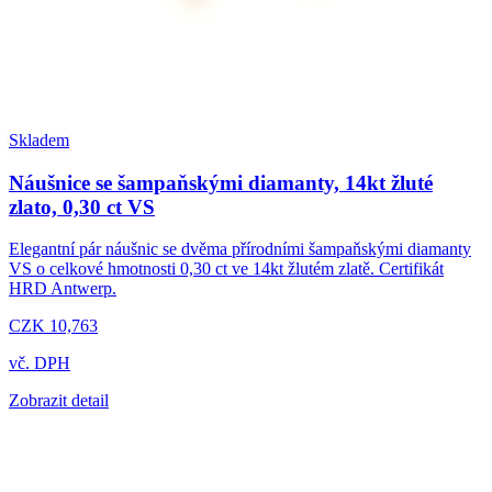
Skladem
Náušnice se šampaňskými diamanty, 14kt žluté
zlato, 0,30 ct VS
Elegantní pár náušnic se dvěma přírodními šampaňskými diamanty
VS o celkové hmotnosti 0,30 ct ve 14kt žlutém zlatě. Certifikát
HRD Antwerp.
CZK 10,763
vč. DPH
Zobrazit detail