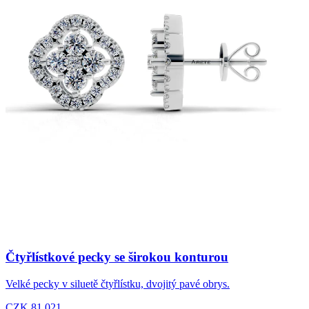
Čtyřlístkové pecky se širokou konturou
Velké pecky v siluetě čtyřlístku, dvojitý pavé obrys.
CZK 81,021