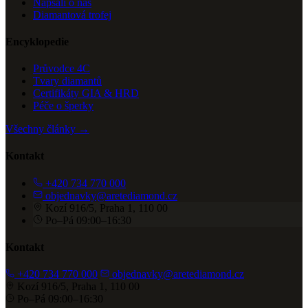
Napsali o nás
Diamantová trofej
Encyklopedie
Průvodce 4C
Tvary diamantů
Certifikáty GIA & HRD
Péče o šperky
Všechny články →
Kontakt
+420 734 770 000
objednavky@aretediamond.cz
Kozí 916/5, Praha 1, 110 00
Po–Pá 09:00–16:30
Kontakt
+420 734 770 000
objednavky@aretediamond.cz
Kozí 916/5, Praha 1, 110 00
Po–Pá 09:00–16:30