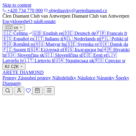
Skip to content
+420 734 770 000
objednavky@aretediamond.cz
Člen Diamant Club van Antwerpen
Diamant Club van Antwerpen
Encyklopedie
O nás
Kontakt
🇨🇿
cs
🇨🇿
Čeština
🇬🇧
English
en
🇩🇪
Deutsch
de
🇫🇷
Français
fr
🇪🇸
Español
es
🇮🇹
Italiano
it
🇳🇱
Nederlands
nl
🇵🇱
Polski
pl
🇷🇴
Română
ro
🇭🇺
Magyar
hu
🇸🇪
Svenska
sv
🇩🇰
Dansk
da
🇫🇮
Suomi
fi
🇬🇷
Ελληνικά
el
🇧🇬
Български
bg
🇭🇷
Hrvatski
hr
🇸🇰
Slovenčina
sk
🇸🇮
Slovenščina
sl
🇪🇪
Eesti
et
🇱🇻
Latviešu
lv
🇱🇹
Lietuvių
lt
🇺🇦
Українська
uk
🇷🇸
Српски
sr
Kč
CZK
ARETE DIAMOND
Prsteny
Zásnubní prsteny
Náhrdelníky
Náušnice
Náramky
Šperky
Diamanty