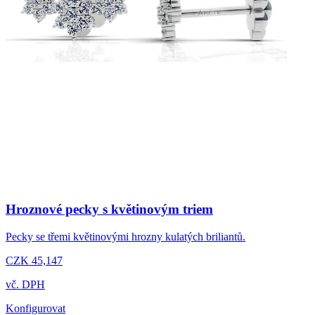
Hroznové pecky s květinovým triem
Pecky se třemi květinovými hrozny kulatých briliantů.
CZK 45,147
vč. DPH
Konfigurovat