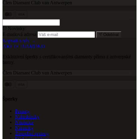
Člen Diamant Club van Antwerpen
VISA
Novinky:
E-mailová adresa
Odebírat
Napsali o nás →
ARETE DIAMOND
Exkluzivní šperky s certifikovanými diamanty přímo z antverpské
burzy.
Člen Diamant Club van Antwerpen
VISA
Šperky
Prsteny
Náhrdelníky
Náušnice
Náramky
Zásnubní prsteny
Dárkové poukazy