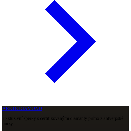
ARETE DIAMOND
Exkluzivní šperky s certifikovanými diamanty přímo z antverpské
burzy.