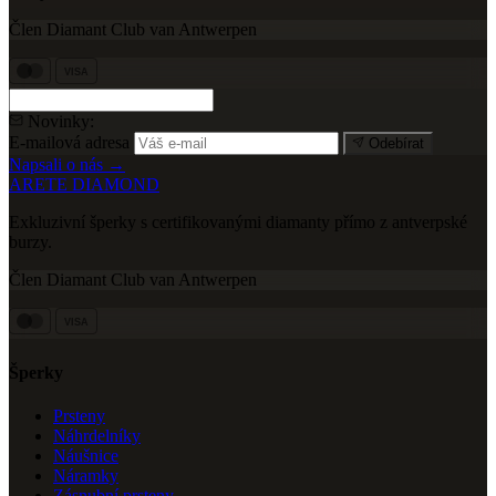
Člen Diamant Club van Antwerpen
VISA
Novinky:
E-mailová adresa
Odebírat
Napsali o nás →
ARETE DIAMOND
Exkluzivní šperky s certifikovanými diamanty přímo z antverpské
burzy.
Člen Diamant Club van Antwerpen
VISA
Šperky
Prsteny
Náhrdelníky
Náušnice
Náramky
Zásnubní prsteny