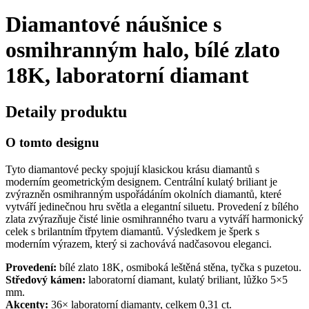
Diamantové náušnice s
osmihranným halo, bílé zlato
18K, laboratorní diamant
Detaily produktu
O tomto designu
Tyto diamantové pecky spojují klasickou krásu diamantů s
moderním geometrickým designem. Centrální kulatý briliant je
zvýrazněn osmihranným uspořádáním okolních diamantů, které
vytváří jedinečnou hru světla a elegantní siluetu. Provedení z bílého
zlata zvýrazňuje čisté linie osmihranného tvaru a vytváří harmonický
celek s brilantním třpytem diamantů. Výsledkem je šperk s
moderním výrazem, který si zachovává nadčasovou eleganci.
Provedení:
bílé zlato 18K, osmiboká leštěná stěna, tyčka s puzetou.
Středový kámen:
laboratorní diamant, kulatý briliant, lůžko 5×5
mm.
Akcenty:
36× laboratorní diamanty, celkem 0,31 ct.