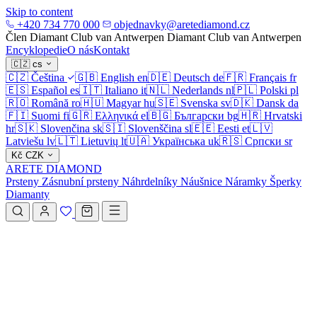
Skip to content
+420 734 770 000
objednavky@aretediamond.cz
Člen Diamant Club van Antwerpen
Diamant Club van Antwerpen
Encyklopedie
O nás
Kontakt
🇨🇿
cs
🇨🇿
Čeština
🇬🇧
English
en
🇩🇪
Deutsch
de
🇫🇷
Français
fr
🇪🇸
Español
es
🇮🇹
Italiano
it
🇳🇱
Nederlands
nl
🇵🇱
Polski
pl
🇷🇴
Română
ro
🇭🇺
Magyar
hu
🇸🇪
Svenska
sv
🇩🇰
Dansk
da
🇫🇮
Suomi
fi
🇬🇷
Ελληνικά
el
🇧🇬
Български
bg
🇭🇷
Hrvatski
hr
🇸🇰
Slovenčina
sk
🇸🇮
Slovenščina
sl
🇪🇪
Eesti
et
🇱🇻
Latviešu
lv
🇱🇹
Lietuvių
lt
🇺🇦
Українська
uk
🇷🇸
Српски
sr
Kč
CZK
ARETE DIAMOND
Prsteny
Zásnubní prsteny
Náhrdelníky
Náušnice
Náramky
Šperky
Diamanty