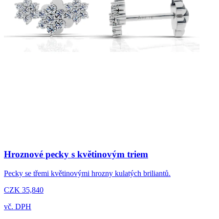
Hroznové pecky s květinovým triem
Pecky se třemi květinovými hrozny kulatých briliantů.
CZK 35,840
vč. DPH