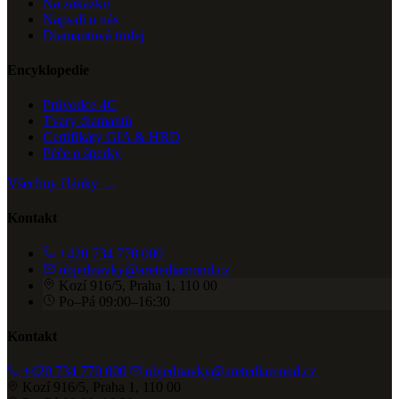
Na zakázku
Napsali o nás
Diamantová trofej
Encyklopedie
Průvodce 4C
Tvary diamantů
Certifikáty GIA & HRD
Péče o šperky
Všechny články →
Kontakt
+420 734 770 000
objednavky@aretediamond.cz
Kozí 916/5, Praha 1, 110 00
Po–Pá 09:00–16:30
Kontakt
+420 734 770 000
objednavky@aretediamond.cz
Kozí 916/5, Praha 1, 110 00