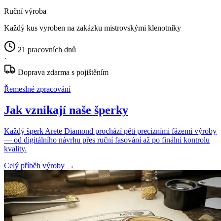
Ruční výroba
Každý kus vyroben na zakázku mistrovskými klenotníky
21 pracovních dnů
·
Doprava zdarma s pojištěním
Řemeslné zpracování
Jak vznikají naše šperky
Každý šperk Arete Diamond prochází pěti precizními fázemi výroby
— od digitálního návrhu přes ruční fasování až po finální kontrolu
kvality.
Celý příběh výroby
→