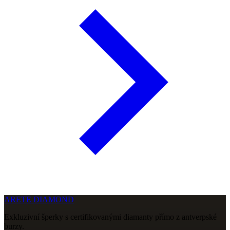
ARETE DIAMOND
Exkluzivní šperky s certifikovanými diamanty přímo z antverpské
burzy.