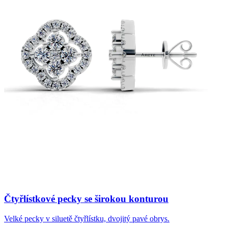
Čtyřlístkové pecky se širokou konturou
Velké pecky v siluetě čtyřlístku, dvojitý pavé obrys.