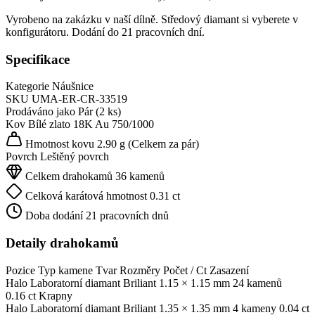
Vyrobeno na zakázku v naší dílně. Středový diamant si vyberete v
konfigurátoru. Dodání do 21 pracovních dní.
Specifikace
Kategorie
Náušnice
SKU
UMA-ER-CR-33519
Prodáváno jako
Pár (2 ks)
Kov
Bílé zlato 18K
Au 750/1000
Hmotnost kovu
2.90 g
(Celkem za pár)
Povrch
Leštěný povrch
Celkem drahokamů
36 kamenů
Celková karátová hmotnost
0.31 ct
Doba dodání
21 pracovních dnů
Detaily drahokamů
Pozice
Typ kamene
Tvar
Rozměry
Počet / Ct
Zasazení
Halo
Laboratorní diamant
Briliant
1.15 × 1.15 mm
24 kamenů
0.16 ct
Krapny
Halo
Laboratorní diamant
Briliant
1.35 × 1.35 mm
4 kameny
0.04 ct