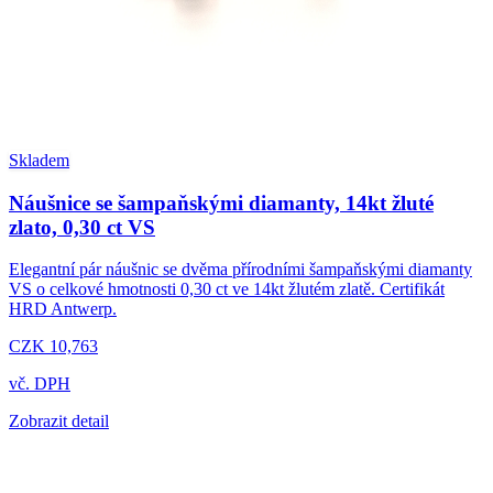
Skladem
Náušnice se šampaňskými diamanty, 14kt žluté
zlato, 0,30 ct VS
Elegantní pár náušnic se dvěma přírodními šampaňskými diamanty
VS o celkové hmotnosti 0,30 ct ve 14kt žlutém zlatě. Certifikát
HRD Antwerp.
CZK 10,763
vč. DPH
Zobrazit detail