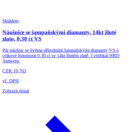
Skladem
Náušnice se šampaňskými diamanty, 14kt žluté
zlato, 0,30 ct VS
Pár náušnic se dvěma přírodními šampaňskými diamanty VS o
celkové hmotnosti 0,30 ct ve 14kt žlutém zlatě. Certifikát HRD
Antwerp.
CZK 10,763
vč. DPH
Zobrazit detail