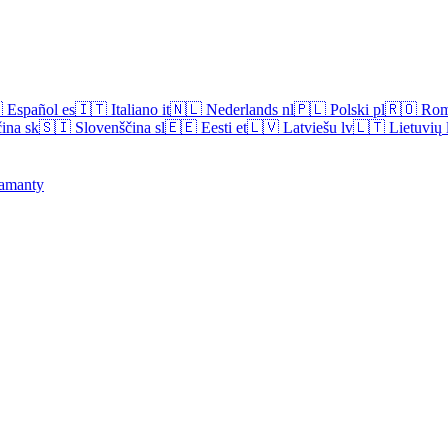

Español
es
🇮🇹
Italiano
it
🇳🇱
Nederlands
nl
🇵🇱
Polski
pl
🇷🇴
Rom
ina
sk
🇸🇮
Slovenščina
sl
🇪🇪
Eesti
et
🇱🇻
Latviešu
lv
🇱🇹
Lietuvių
amanty