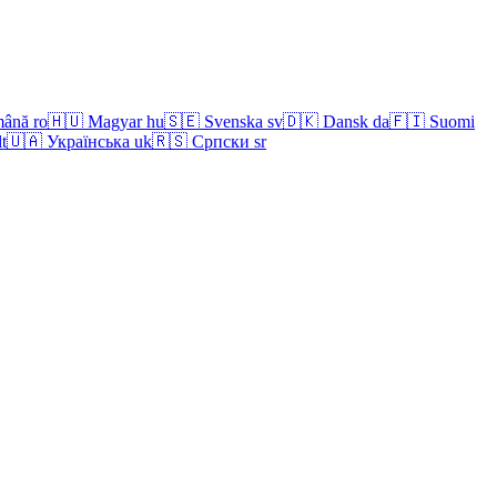
ână
ro
🇭🇺
Magyar
hu
🇸🇪
Svenska
sv
🇩🇰
Dansk
da
🇫🇮
Suomi
lt
🇺🇦
Українська
uk
🇷🇸
Српски
sr