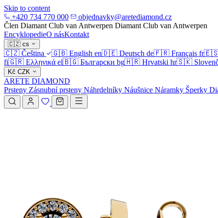
Skip to content
+420 734 770 000
objednavky@aretediamond.cz
Člen Diamant Club van Antwerpen
Diamant Club van Antwerpen
Encyklopedie
O nás
Kontakt
🇨🇿
cs
🇨🇿
Čeština
🇬🇧
English
en
🇩🇪
Deutsch
de
🇫🇷
Français
fr
🇪
fi
🇬🇷
Ελληνικά
el
🇧🇬
Български
bg
🇭🇷
Hrvatski
hr
🇸🇰
Slovenč
Kč
CZK
ARETE DIAMOND
Prsteny
Zásnubní prsteny
Náhrdelníky
Náušnice
Náramky
Šperky
Di