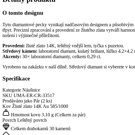
O tomto designu
Tyto diamantové pecky vynikají nadčasovým designem a působivým efe
třpyt. Precizní zpracování a provedení ze žlutého zlata vytváří harmo
nošení i výjimečné příležitosti.
Provedení:
žluté zlato 14K, leštěný vnější lem, tyčka s puzetou.
Středový kámen:
laboratorní diamant, kulatý briliant, lůžko 4.2×4.2
Akcenty:
30× laboratorní diamanty, celkem 0,29 ct.
Vyrobeno na zakázku v naší dílně. Středový diamant si vyberete v k
Specifikace
Kategorie
Náušnice
SKU
UMA-ER-CR-33517
Prodáváno jako
Pár (2 ks)
Kov
Žluté zlato 14K
Au 585/1000
Hmotnost kovu
3.10 g
(Celkem za pár)
Povrch
Leštěný povrch
Celkem drahokamů
30 kamenů