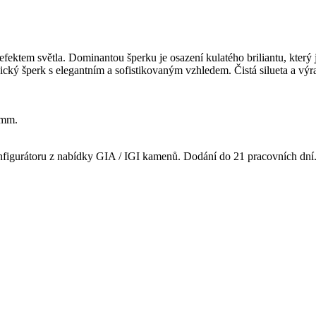
ktem světla. Dominantou šperku je osazení kulatého briliantu, který 
nický šperk s elegantním a sofistikovaným vzhledem. Čistá silueta a vý
 mm.
onfigurátoru z nabídky GIA / IGI kamenů. Dodání do 21 pracovních dní