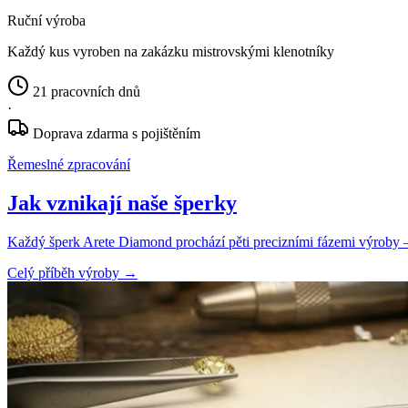
Ruční výroba
Každý kus vyroben na zakázku mistrovskými klenotníky
21 pracovních dnů
·
Doprava zdarma s pojištěním
Řemeslné zpracování
Jak vznikají naše šperky
Každý šperk Arete Diamond prochází pěti precizními fázemi výroby — o
Celý příběh výroby
→