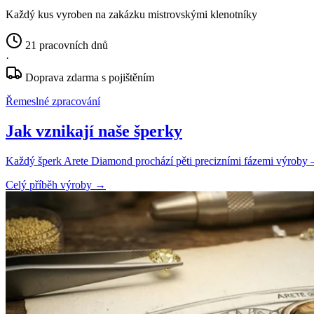
Každý kus vyroben na zakázku mistrovskými klenotníky
21 pracovních dnů
·
Doprava zdarma s pojištěním
Řemeslné zpracování
Jak vznikají naše šperky
Každý šperk Arete Diamond prochází pěti precizními fázemi výroby — o
Celý příběh výroby
→