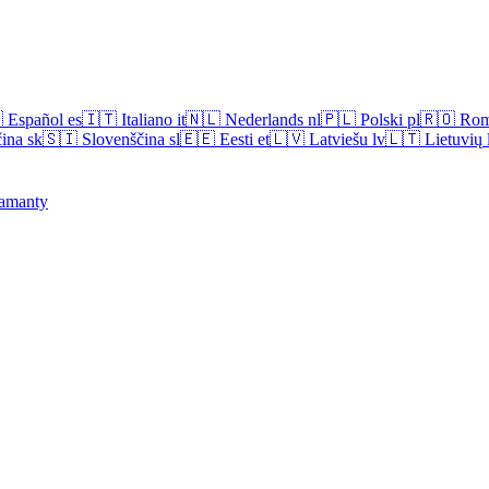

Español
es
🇮🇹
Italiano
it
🇳🇱
Nederlands
nl
🇵🇱
Polski
pl
🇷🇴
Rom
ina
sk
🇸🇮
Slovenščina
sl
🇪🇪
Eesti
et
🇱🇻
Latviešu
lv
🇱🇹
Lietuvių
amanty