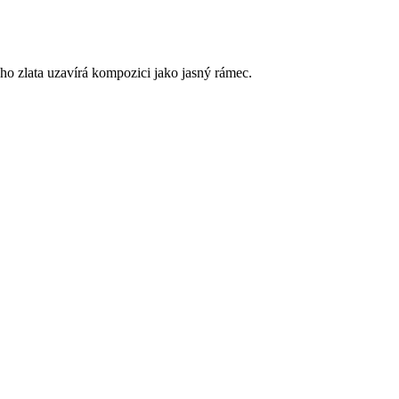
ho zlata uzavírá kompozici jako jasný rámec.
.