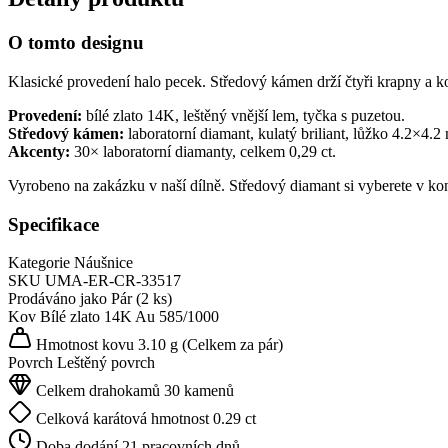
O tomto designu
Klasické provedení halo pecek. Středový kámen drží čtyři krapny a ko
Provedení:
bílé zlato 14K, leštěný vnější lem, tyčka s puzetou.
Středový kámen:
laboratorní diamant, kulatý briliant, lůžko 4.2×4.2
Akcenty:
30× laboratorní diamanty, celkem 0,29 ct.
Vyrobeno na zakázku v naší dílně. Středový diamant si vyberete v k
Specifikace
Kategorie
Náušnice
SKU
UMA-ER-CR-33517
Prodáváno jako
Pár (2 ks)
Kov
Bílé zlato 14K
Au 585/1000
Hmotnost kovu
3.10 g
(Celkem za pár)
Povrch
Leštěný povrch
Celkem drahokamů
30 kamenů
Celková karátová hmotnost
0.29 ct
Doba dodání
21 pracovních dnů