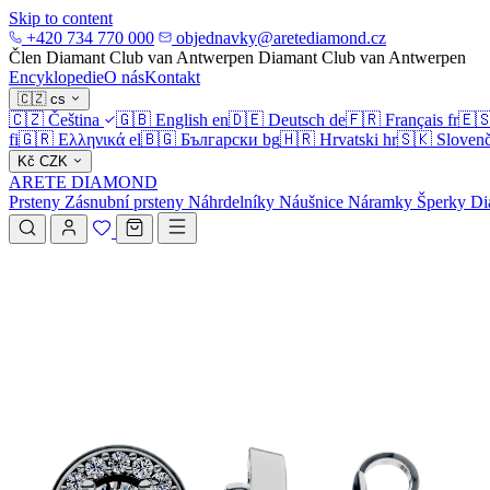
Skip to content
+420 734 770 000
objednavky@aretediamond.cz
Člen Diamant Club van Antwerpen
Diamant Club van Antwerpen
Encyklopedie
O nás
Kontakt
🇨🇿
cs
🇨🇿
Čeština
🇬🇧
English
en
🇩🇪
Deutsch
de
🇫🇷
Français
fr
🇪
fi
🇬🇷
Ελληνικά
el
🇧🇬
Български
bg
🇭🇷
Hrvatski
hr
🇸🇰
Slovenč
Kč
CZK
ARETE DIAMOND
Prsteny
Zásnubní prsteny
Náhrdelníky
Náušnice
Náramky
Šperky
Di