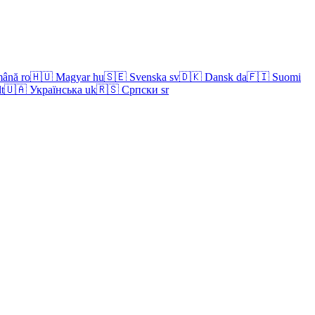
ână
ro
🇭🇺
Magyar
hu
🇸🇪
Svenska
sv
🇩🇰
Dansk
da
🇫🇮
Suomi
lt
🇺🇦
Українська
uk
🇷🇸
Српски
sr