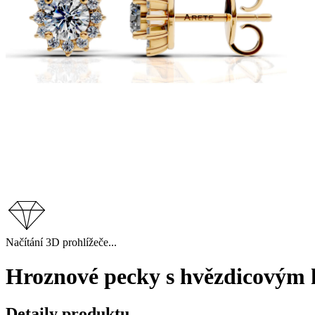
Načítání 3D prohlížeče...
Hroznové pecky s hvězdicovým h
Detaily produktu