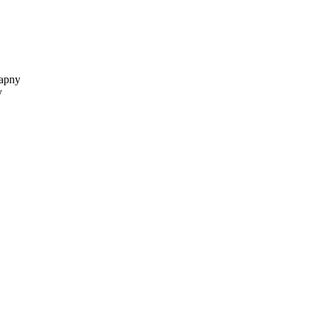
apny
y