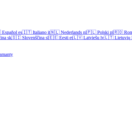

Español
es
🇮🇹
Italiano
it
🇳🇱
Nederlands
nl
🇵🇱
Polski
pl
🇷🇴
Rom
ina
sk
🇸🇮
Slovenščina
sl
🇪🇪
Eesti
et
🇱🇻
Latviešu
lv
🇱🇹
Lietuvių
amanty