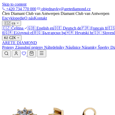
Skip to content
+420 734 770 000
objednavky@aretediamond.cz
Člen Diamant Club van Antwerpen
Diamant Club van Antwerpen
Encyklopedie
O nás
Kontakt
🇨🇿
cs
🇨🇿
Čeština
🇬🇧
English
en
🇩🇪
Deutsch
de
🇫🇷
Français
fr
🇪
fi
🇬🇷
Ελληνικά
el
🇧🇬
Български
bg
🇭🇷
Hrvatski
hr
🇸🇰
Slovenč
Kč
CZK
ARETE DIAMOND
Prsteny
Zásnubní prsteny
Náhrdelníky
Náušnice
Náramky
Šperky
Di