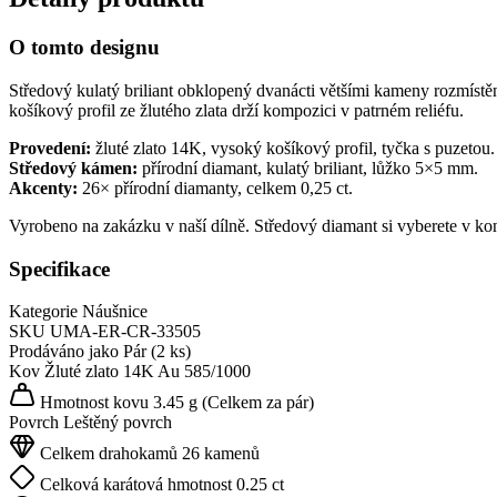
O tomto designu
Středový kulatý briliant obklopený dvanácti většími kameny rozmístě
košíkový profil ze žlutého zlata drží kompozici v patrném reliéfu.
Provedení:
žluté zlato 14K, vysoký košíkový profil, tyčka s puzetou.
Středový kámen:
přírodní diamant, kulatý briliant, lůžko 5×5 mm.
Akcenty:
26× přírodní diamanty, celkem 0,25 ct.
Vyrobeno na zakázku v naší dílně. Středový diamant si vyberete v ko
Specifikace
Kategorie
Náušnice
SKU
UMA-ER-CR-33505
Prodáváno jako
Pár (2 ks)
Kov
Žluté zlato 14K
Au 585/1000
Hmotnost kovu
3.45 g
(Celkem za pár)
Povrch
Leštěný povrch
Celkem drahokamů
26 kamenů
Celková karátová hmotnost
0.25 ct