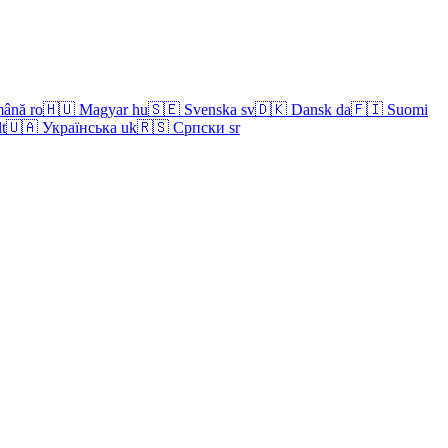
ână
ro
🇭🇺
Magyar
hu
🇸🇪
Svenska
sv
🇩🇰
Dansk
da
🇫🇮
Suomi
lt
🇺🇦
Українська
uk
🇷🇸
Српски
sr