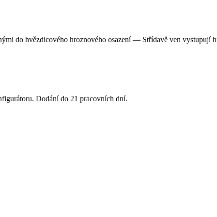
nými do hvězdicového hroznového osazení — Střídavě ven vystupují hro
nfigurátoru. Dodání do 21 pracovních dní.