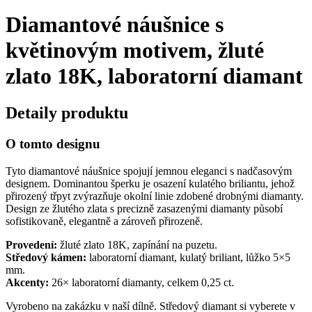
Diamantové náušnice s
květinovým motivem, žluté
zlato 18K, laboratorní diamant
Detaily produktu
O tomto designu
Tyto diamantové náušnice spojují jemnou eleganci s nadčasovým
designem. Dominantou šperku je osazení kulatého briliantu, jehož
přirozený třpyt zvýrazňuje okolní linie zdobené drobnými diamanty.
Design ze žlutého zlata s precizně zasazenými diamanty působí
sofistikovaně, elegantně a zároveň přirozeně.
Provedení:
žluté zlato 18K, zapínání na puzetu.
Středový kámen:
laboratorní diamant, kulatý briliant, lůžko 5×5
mm.
Akcenty:
26× laboratorní diamanty, celkem 0,25 ct.
Vyrobeno na zakázku v naší dílně. Středový diamant si vyberete v