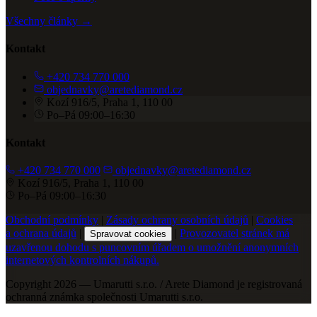
Všechny články →
Kontakt
+420 734 770 000
objednavky@aretediamond.cz
Kozí 916/5, Praha 1, 110 00
Po–Pá 09:00–16:30
Kontakt
+420 734 770 000
objednavky@aretediamond.cz
Kozí 916/5, Praha 1, 110 00
Po–Pá 09:00–16:30
Obchodní podmínky
|
Zásady ochrany osobních údajů
|
Cookies
a ochrana údajů
|
|
Provozovatel stránek má
Spravovat cookies
uzavřenou dohodu s puncovním úřadem o umožnění anonymních
internetových kontrolních nákupů.
Copyright 2026 — Umarutti s.r.o. / Arete Diamond je registrovaná
ochranná známka společnosti Umarutti s.r.o.