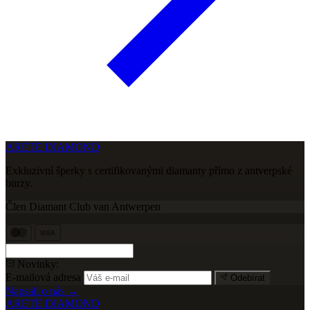
ARETE DIAMOND
Exkluzivní šperky s certifikovanými diamanty přímo z antverpské
burzy.
Člen Diamant Club van Antwerpen
VISA
Novinky:
E-mailová adresa
Odebírat
Napsali o nás →
ARETE DIAMOND