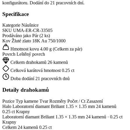
konfigurátoru. Dodání do 21 pracovních dní.
Specifikace
Kategorie
Náušnice
SKU
UMA-ER-CR-33505
Prodáváno jako
Pár (2 ks)
Kov
Žluté zlato 18K
Au 750/1000
Hmotnost kovu
4.00 g
(Celkem za pár)
Povrch
Leštěný povrch
Celkem drahokamů
26 kamenů
Celková karátová hmotnost
0.25 ct
Doba dodání
21 pracovních dnů
Detaily drahokamů
Pozice
Typ kamene
Tvar
Rozměry
Počet / Ct
Zasazení
Halo
Laboratorní diamant
Briliant
1.35 × 1.35 mm
24 kamenů
0.25 ct
Krapny
Laboratorní diamant
Briliant
1.35 × 1.35 mm
24 kamenů
· 0.25 ct
Krapny
Celkem
24 kamenů
0.25 ct