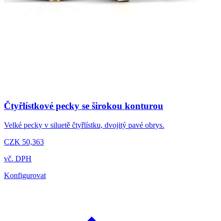
Čtyřlístkové pecky se širokou konturou
Velké pecky v siluetě čtyřlístku, dvojitý pavé obrys.
CZK 50,363
vč. DPH
Konfigurovat