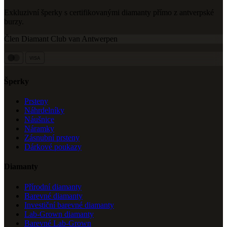
Exkluzivní šperky s certifikovanými diamanty přímo z antverpské
burzy.
Člen Diamant Club van Antwerpen
VISA
Šperky
Prsteny
Náhrdelníky
Náušnice
Náramky
Zásnubní prsteny
Dárkové poukazy
Diamanty
Přírodní diamanty
Barevné diamanty
Investiční barevné diamanty
Lab-Grown diamanty
Barevné Lab-Grown