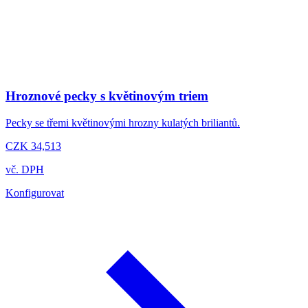
Hroznové pecky s květinovým triem
Pecky se třemi květinovými hrozny kulatých briliantů.
CZK 34,513
vč. DPH
Konfigurovat