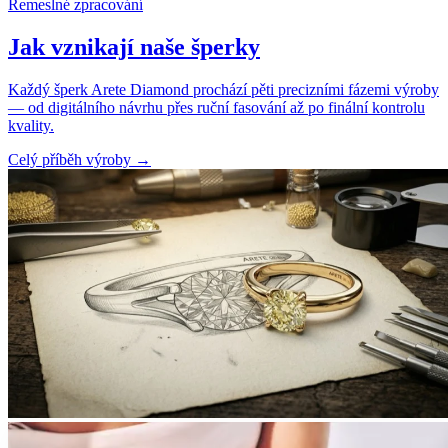
Řemeslné zpracování
Jak vznikají naše šperky
Každý šperk Arete Diamond prochází pěti precizními fázemi výroby
— od digitálního návrhu přes ruční fasování až po finální kontrolu
kvality.
Celý příběh výroby
→