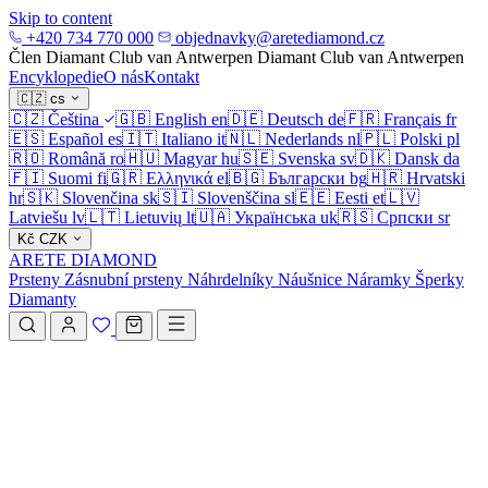
Skip to content
+420 734 770 000
objednavky@aretediamond.cz
Člen Diamant Club van Antwerpen
Diamant Club van Antwerpen
Encyklopedie
O nás
Kontakt
🇨🇿
cs
🇨🇿
Čeština
🇬🇧
English
en
🇩🇪
Deutsch
de
🇫🇷
Français
fr
🇪🇸
Español
es
🇮🇹
Italiano
it
🇳🇱
Nederlands
nl
🇵🇱
Polski
pl
🇷🇴
Română
ro
🇭🇺
Magyar
hu
🇸🇪
Svenska
sv
🇩🇰
Dansk
da
🇫🇮
Suomi
fi
🇬🇷
Ελληνικά
el
🇧🇬
Български
bg
🇭🇷
Hrvatski
hr
🇸🇰
Slovenčina
sk
🇸🇮
Slovenščina
sl
🇪🇪
Eesti
et
🇱🇻
Latviešu
lv
🇱🇹
Lietuvių
lt
🇺🇦
Українська
uk
🇷🇸
Српски
sr
Kč
CZK
ARETE DIAMOND
Prsteny
Zásnubní prsteny
Náhrdelníky
Náušnice
Náramky
Šperky
Diamanty