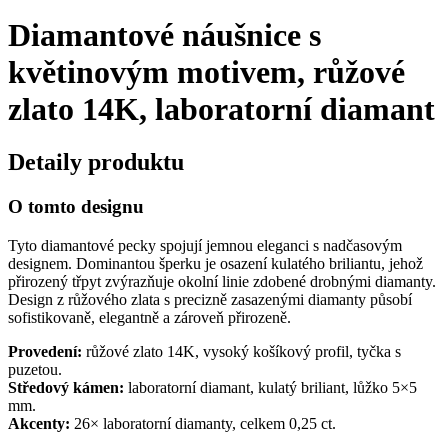
Diamantové náušnice s
květinovým motivem, růžové
zlato 14K, laboratorní diamant
Detaily produktu
O tomto designu
Tyto diamantové pecky spojují jemnou eleganci s nadčasovým
designem. Dominantou šperku je osazení kulatého briliantu, jehož
přirozený třpyt zvýrazňuje okolní linie zdobené drobnými diamanty.
Design z růžového zlata s precizně zasazenými diamanty působí
sofistikovaně, elegantně a zároveň přirozeně.
Provedení:
růžové zlato 14K, vysoký košíkový profil, tyčka s
puzetou.
Středový kámen:
laboratorní diamant, kulatý briliant, lůžko 5×5
mm.
Akcenty:
26× laboratorní diamanty, celkem 0,25 ct.