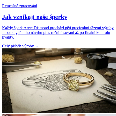
Řemeslné zpracování
Jak vznikají naše šperky
Každý šperk Arete Diamond prochází pěti precizními fázemi výroby
— od digitálního návrhu přes ruční fasování až po finální kontrolu
kvality.
Celý příběh výroby
→