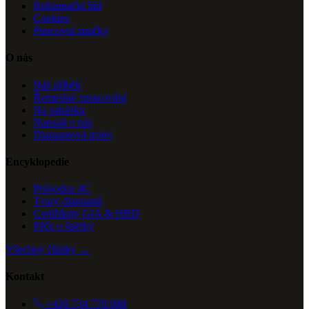
Reklamační řád
Cookies
Puncovní značky
O nás
Náš příběh
Řemeslné zpracování
Na zakázku
Napsali o nás
Diamantová trofej
Encyklopedie
Průvodce 4C
Tvary diamantů
Certifikáty GIA & HRD
Péče o šperky
Všechny články →
Kontakt
+420 734 770 000