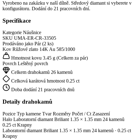
Vyrobeno na zakázku v naší dílně. Středový diamant si vyberete v
konfigurátoru. Dodání do 21 pracovních dní.
Specifikace
Kategorie
Náušnice
SKU
UMA-ER-CR-33505
Prodáváno jako
Pár (2 ks)
Kov
Růžové zlato 14K
Au 585/1000
Hmotnost kovu
3.45 g
(Celkem za pár)
Povrch
Leštěný povrch
Celkem drahokamů
26 kamenů
Celková karátová hmotnost
0.25 ct
Doba dodání
21 pracovních dnů
Detaily drahokamů
Pozice
Typ kamene
Tvar
Rozměry
Počet / Ct
Zasazení
Halo
Laboratorní diamant
Briliant
1.35 × 1.35 mm
24 kamenů
0.25 ct
Krapny
Laboratorní diamant
Briliant
1.35 × 1.35 mm
24 kamenů
· 0.25 ct
Krapny