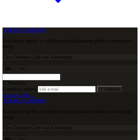
ARETE DIAMOND
Exkluzivní šperky s certifikovanými diamanty přímo z antverpské
burzy.
Člen Diamant Club van Antwerpen
VISA
Novinky:
E-mailová adresa
Odebírat
Napsali o nás →
ARETE DIAMOND
Exkluzivní šperky s certifikovanými diamanty přímo z antverpské
burzy.
Člen Diamant Club van Antwerpen
VISA