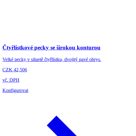
Čtyřlístkové pecky se širokou konturou
Velké pecky v siluetě čtyřlístku, dvojitý pavé obrys.
CZK 42,506
vč. DPH
Konfigurovat