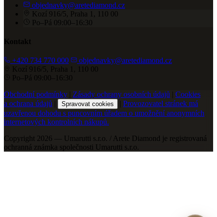
objednavky@aretediamond.cz
Kozí 916/5, Praha 1, 110 00
Po–Pá 09:00–16:30
Kontakt
+420 734 770 000
objednavky@aretediamond.cz
Kozí 916/5, Praha 1, 110 00
Po–Pá 09:00–16:30
Obchodní podmínky
|
Zásady ochrany osobních údajů
|
Cookies
a ochrana údajů
|
|
Provozovatel stránek má
Spravovat cookies
uzavřenou dohodu s puncovním úřadem o umožnění anonymních
internetových kontrolních nákupů.
Copyright 2026 — Umarutti s.r.o. / Arete Diamond je registrovaná
ochranná známka společnosti Umarutti s.r.o.