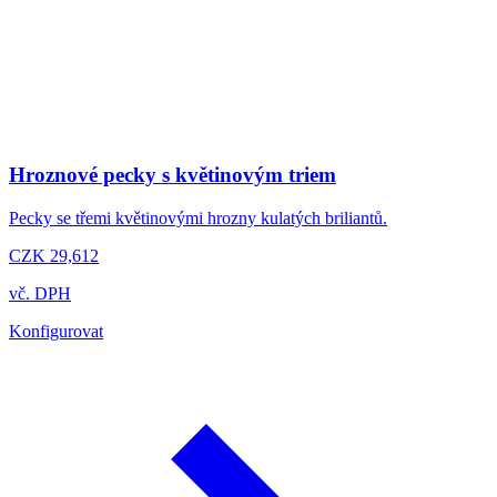
Hroznové pecky s květinovým triem
Pecky se třemi květinovými hrozny kulatých briliantů.
CZK 29,612
vč. DPH
Konfigurovat