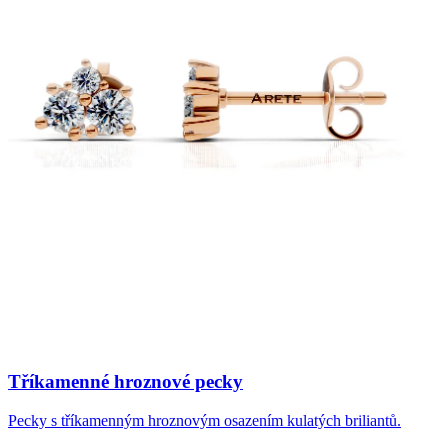
Tříkamenné hroznové pecky
Pecky s tříkamenným hroznovým osazením kulatých briliantů.