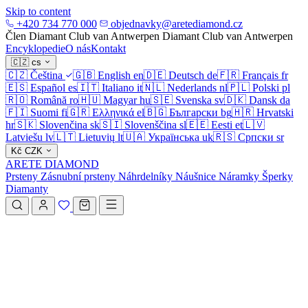
Skip to content
+420 734 770 000
objednavky@aretediamond.cz
Člen Diamant Club van Antwerpen
Diamant Club van Antwerpen
Encyklopedie
O nás
Kontakt
🇨🇿
cs
🇨🇿
Čeština
🇬🇧
English
en
🇩🇪
Deutsch
de
🇫🇷
Français
fr
🇪🇸
Español
es
🇮🇹
Italiano
it
🇳🇱
Nederlands
nl
🇵🇱
Polski
pl
🇷🇴
Română
ro
🇭🇺
Magyar
hu
🇸🇪
Svenska
sv
🇩🇰
Dansk
da
🇫🇮
Suomi
fi
🇬🇷
Ελληνικά
el
🇧🇬
Български
bg
🇭🇷
Hrvatski
hr
🇸🇰
Slovenčina
sk
🇸🇮
Slovenščina
sl
🇪🇪
Eesti
et
🇱🇻
Latviešu
lv
🇱🇹
Lietuvių
lt
🇺🇦
Українська
uk
🇷🇸
Српски
sr
Kč
CZK
ARETE DIAMOND
Prsteny
Zásnubní prsteny
Náhrdelníky
Náušnice
Náramky
Šperky
Diamanty