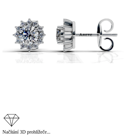
Načítání 3D prohlížeče...