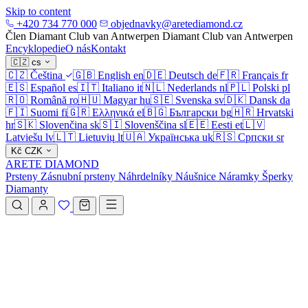
Skip to content
+420 734 770 000
objednavky@aretediamond.cz
Člen Diamant Club van Antwerpen
Diamant Club van Antwerpen
Encyklopedie
O nás
Kontakt
🇨🇿
cs
🇨🇿
Čeština
🇬🇧
English
en
🇩🇪
Deutsch
de
🇫🇷
Français
fr
🇪🇸
Español
es
🇮🇹
Italiano
it
🇳🇱
Nederlands
nl
🇵🇱
Polski
pl
🇷🇴
Română
ro
🇭🇺
Magyar
hu
🇸🇪
Svenska
sv
🇩🇰
Dansk
da
🇫🇮
Suomi
fi
🇬🇷
Ελληνικά
el
🇧🇬
Български
bg
🇭🇷
Hrvatski
hr
🇸🇰
Slovenčina
sk
🇸🇮
Slovenščina
sl
🇪🇪
Eesti
et
🇱🇻
Latviešu
lv
🇱🇹
Lietuvių
lt
🇺🇦
Українська
uk
🇷🇸
Српски
sr
Kč
CZK
ARETE DIAMOND
Prsteny
Zásnubní prsteny
Náhrdelníky
Náušnice
Náramky
Šperky
Diamanty