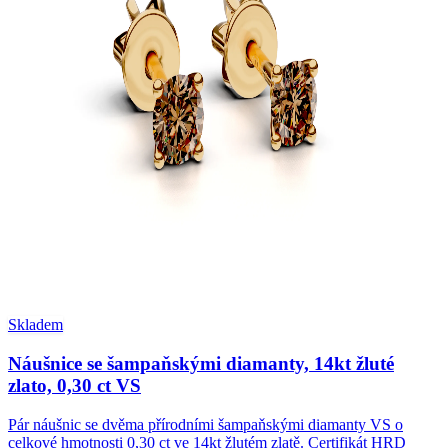
Skladem
Náušnice se šampaňskými diamanty, 14kt žluté
zlato, 0,30 ct VS
Pár náušnic se dvěma přírodními šampaňskými diamanty VS o
celkové hmotnosti 0,30 ct ve 14kt žlutém zlatě. Certifikát HRD