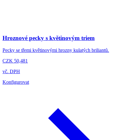
Hroznové pecky s květinovým triem
Pecky se třemi květinovými hrozny kulatých briliantů.
CZK 50,481
vč. DPH
Konfigurovat