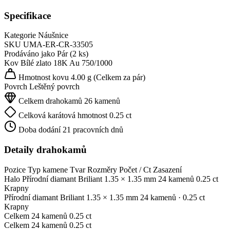
Specifikace
Kategorie
Náušnice
SKU
UMA-ER-CR-33505
Prodáváno jako
Pár (2 ks)
Kov
Bílé zlato 18K
Au 750/1000
Hmotnost kovu
4.00 g
(Celkem za pár)
Povrch
Leštěný povrch
Celkem drahokamů
26 kamenů
Celková karátová hmotnost
0.25 ct
Doba dodání
21 pracovních dnů
Detaily drahokamů
Pozice
Typ kamene
Tvar
Rozměry
Počet / Ct
Zasazení
Halo
Přírodní diamant
Briliant
1.35 × 1.35 mm
24 kamenů
0.25 ct
Krapny
Přírodní diamant
Briliant
1.35 × 1.35 mm
24 kamenů
· 0.25 ct
Krapny
Celkem
24 kamenů
0.25 ct
Celkem
24 kamenů
0.25 ct