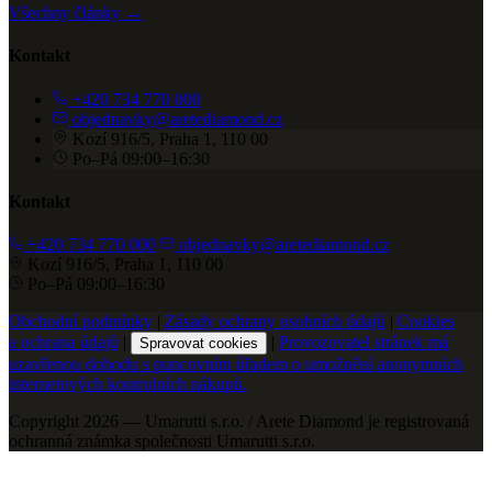
Všechny články →
Kontakt
+420 734 770 000
objednavky@aretediamond.cz
Kozí 916/5, Praha 1, 110 00
Po–Pá 09:00–16:30
Kontakt
+420 734 770 000
objednavky@aretediamond.cz
Kozí 916/5, Praha 1, 110 00
Po–Pá 09:00–16:30
Obchodní podmínky
|
Zásady ochrany osobních údajů
|
Cookies
a ochrana údajů
|
|
Provozovatel stránek má
Spravovat cookies
uzavřenou dohodu s puncovním úřadem o umožnění anonymních
internetových kontrolních nákupů.
Copyright 2026 — Umarutti s.r.o. / Arete Diamond je registrovaná
ochranná známka společnosti Umarutti s.r.o.