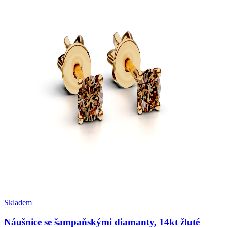
Skladem
Náušnice se šampaňskými diamanty, 14kt žluté