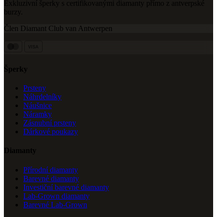
Exkluzivní šperky s certifikovanými diamanty přímo z antverpské
burzy.
Člen Diamant Club van Antwerpen
VISA
Šperky
Prsteny
Náhrdelníky
Náušnice
Náramky
Zásnubní prsteny
Dárkové poukazy
Diamanty
Přírodní diamanty
Barevné diamanty
Investiční barevné diamanty
Lab-Grown diamanty
Barevné Lab-Grown