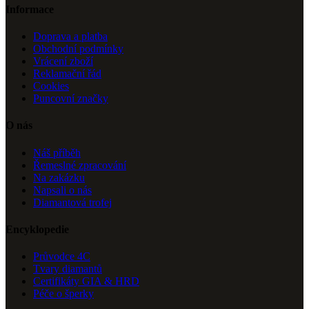
Informace
Doprava a platba
Obchodní podmínky
Vrácení zboží
Reklamační řád
Cookies
Puncovní značky
O nás
Náš příběh
Řemeslné zpracování
Na zakázku
Napsali o nás
Diamantová trofej
Encyklopedie
Průvodce 4C
Tvary diamantů
Certifikáty GIA & HRD
Péče o šperky