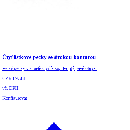
Čtyřlístkové pecky se širokou konturou
Velké pecky v siluetě čtyřlístku, dvojitý pavé obrys.
CZK 89,581
vč. DPH
Konfigurovat