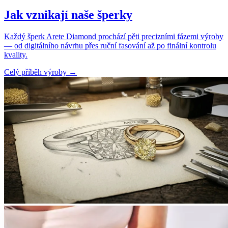
Jak vznikají naše šperky
Každý šperk Arete Diamond prochází pěti precizními fázemi výroby
— od digitálního návrhu přes ruční fasování až po finální kontrolu
kvality.
Celý příběh výroby
→