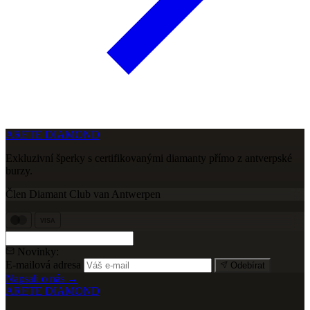
ARETE DIAMOND
Exkluzivní šperky s certifikovanými diamanty přímo z antverpské
burzy.
Člen Diamant Club van Antwerpen
VISA
Novinky:
E-mailová adresa
Odebírat
Napsali o nás →
ARETE DIAMOND