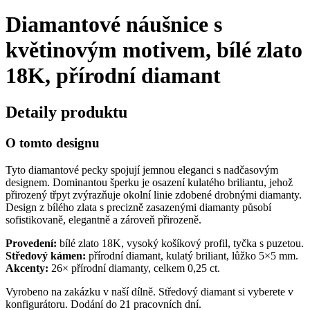
Diamantové náušnice s
květinovým motivem, bílé zlato
18K, přírodní diamant
Detaily produktu
O tomto designu
Tyto diamantové pecky spojují jemnou eleganci s nadčasovým
designem. Dominantou šperku je osazení kulatého briliantu, jehož
přirozený třpyt zvýrazňuje okolní linie zdobené drobnými diamanty.
Design z bílého zlata s precizně zasazenými diamanty působí
sofistikovaně, elegantně a zároveň přirozeně.
Provedení:
bílé zlato 18K, vysoký košíkový profil, tyčka s puzetou.
Středový kámen:
přírodní diamant, kulatý briliant, lůžko 5×5 mm.
Akcenty:
26× přírodní diamanty, celkem 0,25 ct.
Vyrobeno na zakázku v naší dílně. Středový diamant si vyberete v
konfigurátoru. Dodání do 21 pracovních dní.