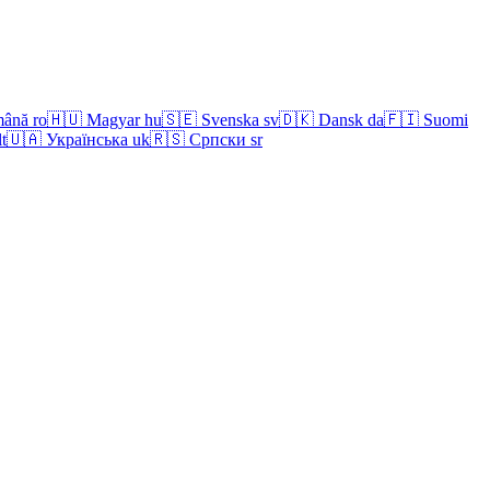
ână
ro
🇭🇺
Magyar
hu
🇸🇪
Svenska
sv
🇩🇰
Dansk
da
🇫🇮
Suomi
lt
🇺🇦
Українська
uk
🇷🇸
Српски
sr