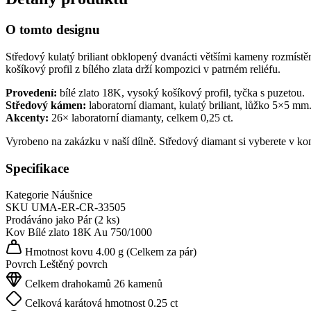
O tomto designu
Středový kulatý briliant obklopený dvanácti většími kameny rozmístě
košíkový profil z bílého zlata drží kompozici v patrném reliéfu.
Provedení:
bílé zlato 18K, vysoký košíkový profil, tyčka s puzetou.
Středový kámen:
laboratorní diamant, kulatý briliant, lůžko 5×5 mm
Akcenty:
26× laboratorní diamanty, celkem 0,25 ct.
Vyrobeno na zakázku v naší dílně. Středový diamant si vyberete v ko
Specifikace
Kategorie
Náušnice
SKU
UMA-ER-CR-33505
Prodáváno jako
Pár (2 ks)
Kov
Bílé zlato 18K
Au 750/1000
Hmotnost kovu
4.00 g
(Celkem za pár)
Povrch
Leštěný povrch
Celkem drahokamů
26 kamenů
Celková karátová hmotnost
0.25 ct