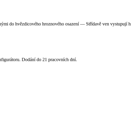
nými do hvězdicového hroznového osazení — Střídavě ven vystupují hro
.
nfigurátoru. Dodání do 21 pracovních dní.