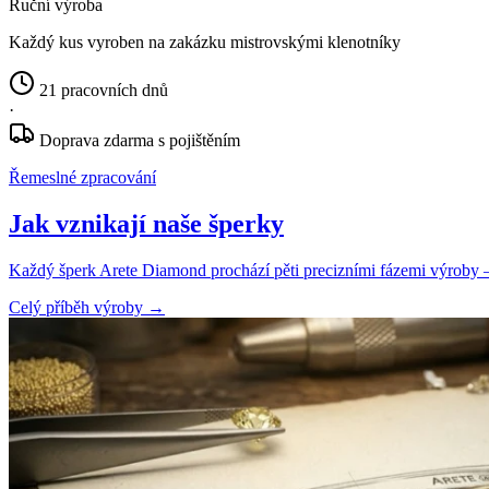
Ruční výroba
Každý kus vyroben na zakázku mistrovskými klenotníky
21 pracovních dnů
·
Doprava zdarma s pojištěním
Řemeslné zpracování
Jak vznikají naše šperky
Každý šperk Arete Diamond prochází pěti precizními fázemi výroby — o
Celý příběh výroby
→