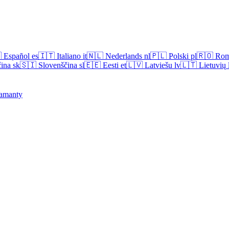

Español
es
🇮🇹
Italiano
it
🇳🇱
Nederlands
nl
🇵🇱
Polski
pl
🇷🇴
Rom
ina
sk
🇸🇮
Slovenščina
sl
🇪🇪
Eesti
et
🇱🇻
Latviešu
lv
🇱🇹
Lietuvių
amanty