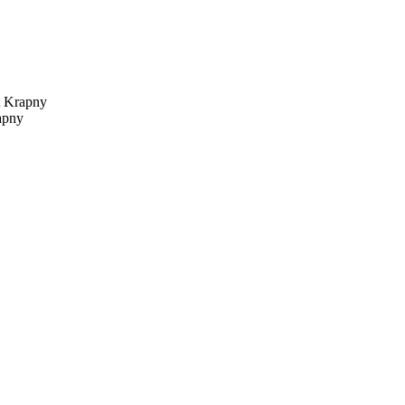
Krapny
apny