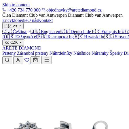
Skip to content
+420 734 770 000
objednavky@aretediamond.cz
Člen Diamant Club van Antwerpen
Diamant Club van Antwerpen
Encyklopedie
O nás
Kontakt
🇨🇿
cs
🇨🇿
Čeština
🇬🇧
English
en
🇩🇪
Deutsch
de
🇫🇷
Français
fr
🇪
fi
🇬🇷
Ελληνικά
el
🇧🇬
Български
bg
🇭🇷
Hrvatski
hr
🇸🇰
Slovenč
Kč
CZK
ARETE DIAMOND
Prsteny
Zásnubní prsteny
Náhrdelníky
Náušnice
Náramky
Šperky
Di