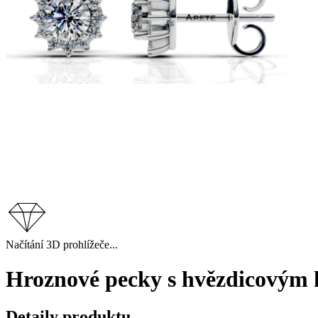
Načítání 3D prohlížeče...
Hroznové pecky s hvězdicovým h
Detaily produktu