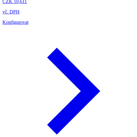
CZK 10,611
vč. DPH
Konfigurovat