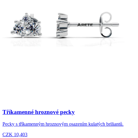
Tříkamenné hroznové pecky
Pecky s tříkamenným hroznovým osazením kulatých briliantů.
CZK 10,403