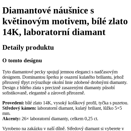
Diamantové náušnice s
květinovým motivem, bílé zlato
14K, laboratorní diamant
Detaily produktu
O tomto designu
Tyto diamantové pecky spojují jemnou eleganci s nadčasovým
designem. Dominantou šperku je osazení kulatého briliantu, jehož
přirozený třpyt zvýrazňuje okolní linie zdobené drobnými diamanty.
Design z bílého zlata s precizně zasazenými diamanty působí
sofistikovaně, elegantně a zároveň přirozeně.
Provedení:
bílé zlato 14K, vysoký košíkový profil, tyčka s puzetou.
Středový kámen:
laboratorní diamant, kulatý briliant, lůžko 5×5
mm.
Akcenty:
26× laboratorní diamanty, celkem 0,25 ct.
Vyrobeno na zakázku v naší dílně. Středový diamant si vyberete v