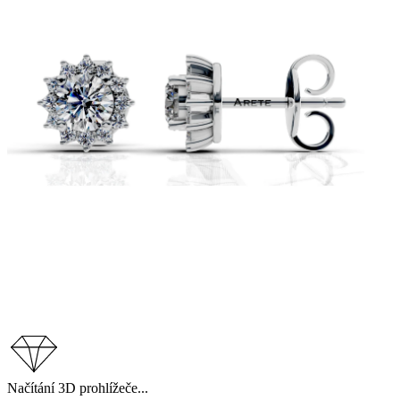
Načítání 3D prohlížeče...