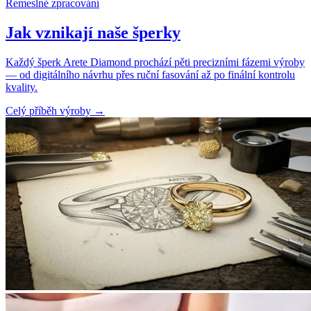
Řemeslné zpracování
Jak vznikají naše šperky
Každý šperk Arete Diamond prochází pěti precizními fázemi výroby
— od digitálního návrhu přes ruční fasování až po finální kontrolu
kvality.
Celý příběh výroby
→