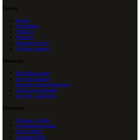
Šperky
Prsteny
Náhrdelníky
Náušnice
Náramky
Zásnubní prsteny
Dárkové poukazy
Diamanty
Přírodní diamanty
Barevné diamanty
Investiční barevné diamanty
Lab-Grown diamanty
Barevné Lab-Grown
Informace
Doprava a platba
Obchodní podmínky
Vrácení zboží
Reklamační řád