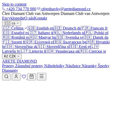
Skip to content
+420 734 770 000
objednavky@aretediamond.cz
Člen Diamant Club van Antwerpen
Diamant Club van Antwerpen
Encyklopedie
O nás
Kontakt
🇨🇿
cs
🇨🇿
Čeština
🇬🇧
English
en
🇩🇪
Deutsch
de
🇫🇷
Français
fr
🇪🇸
Español
es
🇮🇹
Italiano
it
🇳🇱
Nederlands
nl
🇵🇱
Polski
pl
🇷🇴
Română
ro
🇭🇺
Magyar
hu
🇸🇪
Svenska
sv
🇩🇰
Dansk
da
🇫🇮
Suomi
fi
🇬🇷
Ελληνικά
el
🇧🇬
Български
bg
🇭🇷
Hrvatski
hr
🇸🇰
Slovenčina
sk
🇸🇮
Slovenščina
sl
🇪🇪
Eesti
et
🇱🇻
Latviešu
lv
🇱🇹
Lietuvių
lt
🇺🇦
Українська
uk
🇷🇸
Српски
sr
Kč
CZK
ARETE DIAMOND
Prsteny
Zásnubní prsteny
Náhrdelníky
Náušnice
Náramky
Šperky
Diamanty