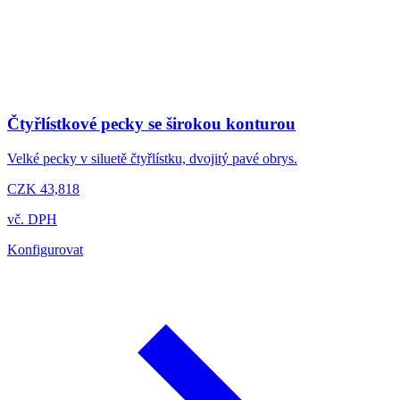
Čtyřlístkové pecky se širokou konturou
Velké pecky v siluetě čtyřlístku, dvojitý pavé obrys.
CZK 43,818
vč. DPH
Konfigurovat