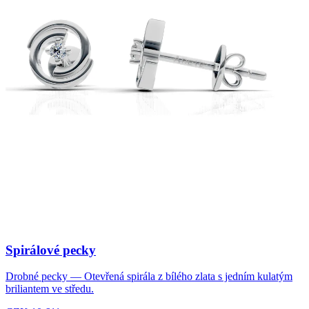
Spirálové pecky
Drobné pecky — Otevřená spirála z bílého zlata s jedním kulatým
briliantem ve středu.