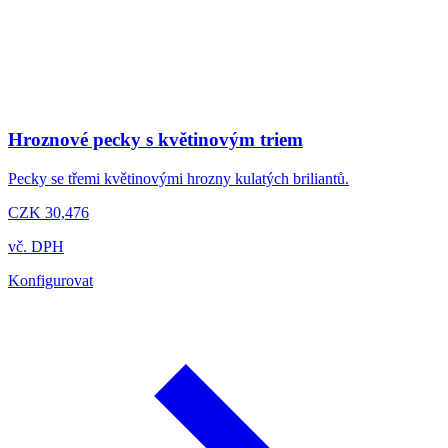
Hroznové pecky s květinovým triem
Pecky se třemi květinovými hrozny kulatých briliantů.
CZK 30,476
vč. DPH
Konfigurovat