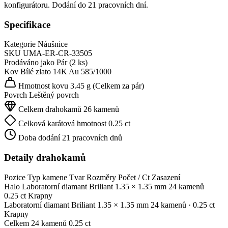
konfigurátoru. Dodání do 21 pracovních dní.
Specifikace
Kategorie
Náušnice
SKU
UMA-ER-CR-33505
Prodáváno jako
Pár (2 ks)
Kov
Bílé zlato 14K
Au 585/1000
Hmotnost kovu
3.45 g
(Celkem za pár)
Povrch
Leštěný povrch
Celkem drahokamů
26 kamenů
Celková karátová hmotnost
0.25 ct
Doba dodání
21 pracovních dnů
Detaily drahokamů
Pozice
Typ kamene
Tvar
Rozměry
Počet / Ct
Zasazení
Halo
Laboratorní diamant
Briliant
1.35 × 1.35 mm
24 kamenů
0.25 ct
Krapny
Laboratorní diamant
Briliant
1.35 × 1.35 mm
24 kamenů
· 0.25 ct
Krapny
Celkem
24 kamenů
0.25 ct