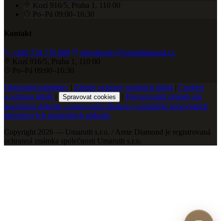
Kozí 916/5, Praha 1, 110 00
Po–Pá 09:00–16:30
Kontakt
+420 734 770 000
objednavky@aretediamond.cz
Kozí 916/5, Praha 1, 110 00
Po–Pá 09:00–16:30
Obchodní podmínky
|
Zásady ochrany osobních údajů
|
Cookies
a ochrana údajů
|
|
Provozovatel stránek má
Spravovat cookies
uzavřenou dohodu s puncovním úřadem o umožnění anonymních
internetových kontrolních nákupů.
Copyright 2026 — Umarutti s.r.o. / Arete Diamond je registrovaná
ochranná známka společnosti Umarutti s.r.o.