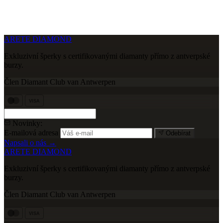
ARETE DIAMOND
Exkluzivní šperky s certifikovanými diamanty přímo z antverpské
burzy.
Člen Diamant Club van Antwerpen
VISA
Novinky:
E-mailová adresa
Odebírat
Napsali o nás →
ARETE DIAMOND
Exkluzivní šperky s certifikovanými diamanty přímo z antverpské
burzy.
Člen Diamant Club van Antwerpen
VISA