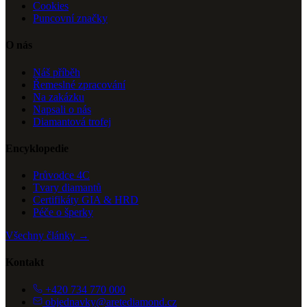
Cookies
Puncovní značky
O nás
Náš příběh
Řemeslné zpracování
Na zakázku
Napsali o nás
Diamantová trofej
Encyklopedie
Průvodce 4C
Tvary diamantů
Certifikáty GIA & HRD
Péče o šperky
Všechny články →
Kontakt
+420 734 770 000
objednavky@aretediamond.cz