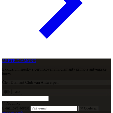
ARETE DIAMOND
Exkluzivní šperky s certifikovanými diamanty přímo z antverpské
burzy.
Člen Diamant Club van Antwerpen
VISA
Novinky:
E-mailová adresa
Odebírat