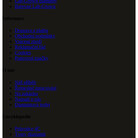
Lab-Grown diamanty
Barevné Lab-Grown
Informace
Doprava a platba
Obchodní podmínky
Vrácení zboží
Reklamační řád
Cookies
Puncovní značky
O nás
Náš příběh
Řemeslné zpracování
Na zakázku
Napsali o nás
Diamantová trofej
Encyklopedie
Průvodce 4C
Tvary diamantů