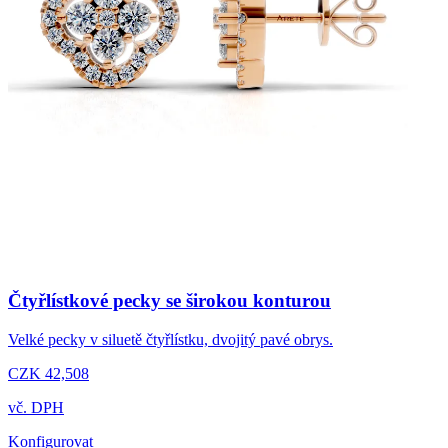
Čtyřlístkové pecky se širokou konturou
Velké pecky v siluetě čtyřlístku, dvojitý pavé obrys.
CZK 42,508
vč. DPH
Konfigurovat