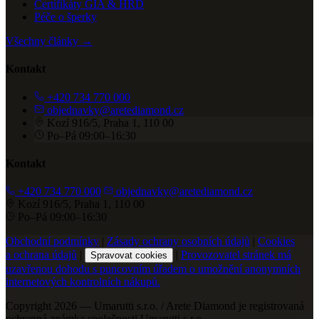
Certifikáty GIA & HRD
Péče o šperky
Všechny články →
Kontakt
+420 734 770 000
objednavky@aretediamond.cz
Kozí 916/5, Praha 1, 110 00
Po–Pá 09:00–16:30
Kontakt
+420 734 770 000
objednavky@aretediamond.cz
Kozí 916/5, Praha 1, 110 00
Po–Pá 09:00–16:30
Obchodní podmínky
|
Zásady ochrany osobních údajů
|
Cookies
a ochrana údajů
|
|
Provozovatel stránek má
Spravovat cookies
uzavřenou dohodu s puncovním úřadem o umožnění anonymních
internetových kontrolních nákupů.
Copyright 2026 — Umarutti s.r.o. / Arete Diamond je registrovaná
ochranná známka společnosti Umarutti s.r.o.