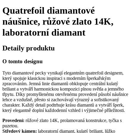
Quatrefoil diamantové
náušnice, růžové zlato 14K,
laboratorní diamant
Detaily produktu
O tomto designu
Tyto diamantové pecky vynikají elegantním quatrefoil designem,
který spojuje klasickou inspiraci s moderním šperkařským
zpracováním. Jemná linie diamantů obklopuje centrální kulatý
briliant a vytváří harmonickou kompozici plnou světla a jemného
třpytu. Díky promyšlenému otevřenému provedení působí náušnice
lehce a vzdušně, přesto si zachovávají výrazný a sofistikovaný
charakter. Každý detail podtrhuje krásu diamantů a vytváří šperk,
který elegantně doplní každodenní vzhled i výjimečné příležitosti.
Provedení:
růžové zlato 14K, prolamovaná konstrukce, tyčka s
puzetou.
Středový kámen:
laboratorní diamant, kulatý briliant, lůžko