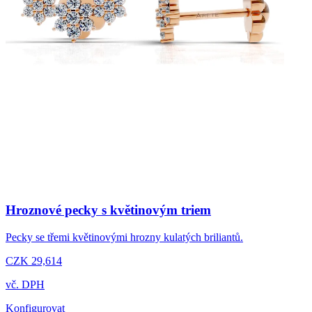
Hroznové pecky s květinovým triem
Pecky se třemi květinovými hrozny kulatých briliantů.
CZK 29,614
vč. DPH
Konfigurovat