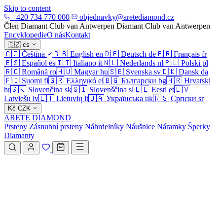
Skip to content
+420 734 770 000
objednavky@aretediamond.cz
Člen Diamant Club van Antwerpen
Diamant Club van Antwerpen
Encyklopedie
O nás
Kontakt
🇨🇿
cs
🇨🇿
Čeština
🇬🇧
English
en
🇩🇪
Deutsch
de
🇫🇷
Français
fr
🇪🇸
Español
es
🇮🇹
Italiano
it
🇳🇱
Nederlands
nl
🇵🇱
Polski
pl
🇷🇴
Română
ro
🇭🇺
Magyar
hu
🇸🇪
Svenska
sv
🇩🇰
Dansk
da
🇫🇮
Suomi
fi
🇬🇷
Ελληνικά
el
🇧🇬
Български
bg
🇭🇷
Hrvatski
hr
🇸🇰
Slovenčina
sk
🇸🇮
Slovenščina
sl
🇪🇪
Eesti
et
🇱🇻
Latviešu
lv
🇱🇹
Lietuvių
lt
🇺🇦
Українська
uk
🇷🇸
Српски
sr
Kč
CZK
ARETE DIAMOND
Prsteny
Zásnubní prsteny
Náhrdelníky
Náušnice
Náramky
Šperky
Diamanty