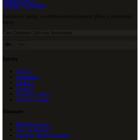
Napsali o nás →
ARETE DIAMOND
Exkluzivní šperky s certifikovanými diamanty přímo z antverpské
burzy.
Člen Diamant Club van Antwerpen
VISA
Šperky
Prsteny
Náhrdelníky
Náušnice
Náramky
Zásnubní prsteny
Dárkové poukazy
Diamanty
Přírodní diamanty
Barevné diamanty
Investiční barevné diamanty