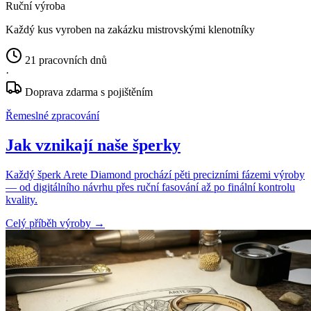
Ruční výroba
Každý kus vyroben na zakázku mistrovskými klenotníky
21 pracovních dnů
·
Doprava zdarma s pojištěním
Řemeslné zpracování
Jak vznikají naše šperky
Každý šperk Arete Diamond prochází pěti precizními fázemi výroby
— od digitálního návrhu přes ruční fasování až po finální kontrolu
kvality.
Celý příběh výroby
→