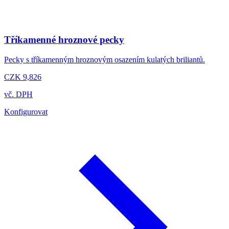
Tříkamenné hroznové pecky
Pecky s tříkamenným hroznovým osazením kulatých briliantů.
CZK 9,826
vč. DPH
Konfigurovat