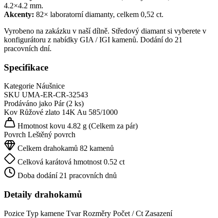
4.2×4.2 mm.
Akcenty:
82× laboratorní diamanty, celkem 0,52 ct.
Vyrobeno na zakázku v naší dílně. Středový diamant si vyberete v
konfigurátoru z nabídky GIA / IGI kamenů. Dodání do 21
pracovních dní.
Specifikace
Kategorie
Náušnice
SKU
UMA-ER-CR-32543
Prodáváno jako
Pár (2 ks)
Kov
Růžové zlato 14K
Au 585/1000
Hmotnost kovu
4.82 g
(Celkem za pár)
Povrch
Leštěný povrch
Celkem drahokamů
82 kamenů
Celková karátová hmotnost
0.52 ct
Doba dodání
21 pracovních dnů
Detaily drahokamů
Pozice
Typ kamene
Tvar
Rozměry
Počet / Ct
Zasazení