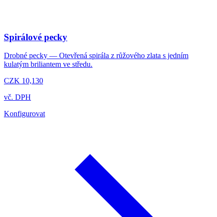
Spirálové pecky
Drobné pecky — Otevřená spirála z růžového zlata s jedním
kulatým briliantem ve středu.
CZK 10,130
vč. DPH
Konfigurovat