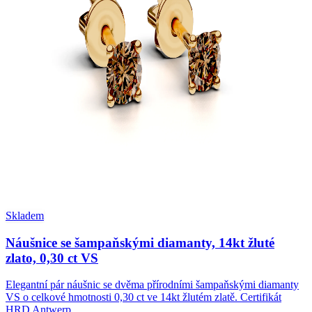
Skladem
Náušnice se šampaňskými diamanty, 14kt žluté
zlato, 0,30 ct VS
Elegantní pár náušnic se dvěma přírodními šampaňskými diamanty
VS o celkové hmotnosti 0,30 ct ve 14kt žlutém zlatě. Certifikát
HRD Antwerp.