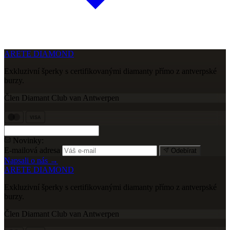
ARETE DIAMOND
Exkluzivní šperky s certifikovanými diamanty přímo z antverpské
burzy.
Člen Diamant Club van Antwerpen
VISA
Novinky:
E-mailová adresa
Odebírat
Napsali o nás →
ARETE DIAMOND
Exkluzivní šperky s certifikovanými diamanty přímo z antverpské
burzy.
Člen Diamant Club van Antwerpen