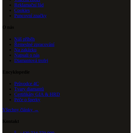
Reklamační řád
Cookies
Puncovní značky
O nás
Náš příběh
Řemeslné zpracování
Na zakázku
Napsali o nás
Diamantová trofej
Encyklopedie
Průvodce 4C
Tvary diamantů
Certifikáty GIA & HRD
Péče o šperky
Všechny články →
Kontakt