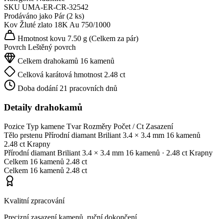
SKU
UMA-ER-CR-32542
Prodáváno jako
Pár (2 ks)
Kov
Žluté zlato 18K
Au 750/1000
Hmotnost kovu
7.50 g
(Celkem za pár)
Povrch
Leštěný povrch
Celkem drahokamů
16 kamenů
Celková karátová hmotnost
2.48 ct
Doba dodání
21 pracovních dnů
Detaily drahokamů
Pozice
Typ kamene
Tvar
Rozměry
Počet / Ct
Zasazení
Tělo prstenu
Přírodní diamant
Briliant
3.4 × 3.4 mm
16 kamenů
2.48 ct
Krapny
Přírodní diamant
Briliant
3.4 × 3.4 mm
16 kamenů
· 2.48 ct
Krapny
Celkem
16 kamenů
2.48 ct
Celkem
16 kamenů
2.48 ct
Kvalitní zpracování
Precizní zasazení kamenů, ruční dokončení