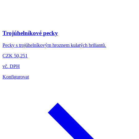
Trojúhelníkové pecky
Pecky s trojúhelníkovým hroznem kulatých briliantů.
CZK 50,251
vč. DPH
Konfigurovat