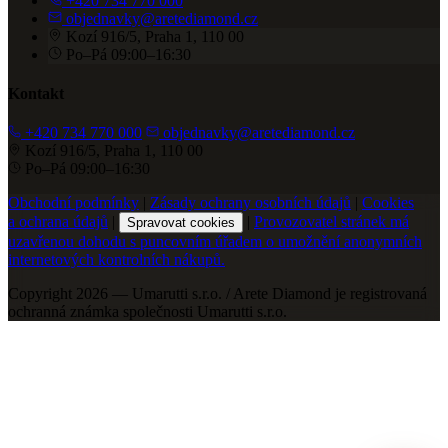
+420 734 770 000
objednavky@aretediamond.cz
Kozí 916/5, Praha 1, 110 00
Po–Pá 09:00–16:30
Kontakt
+420 734 770 000
objednavky@aretediamond.cz
Kozí 916/5, Praha 1, 110 00
Po–Pá 09:00–16:30
Obchodní podmínky
|
Zásady ochrany osobních údajů
|
Cookies
a ochrana údajů
|
|
Provozovatel stránek má
Spravovat cookies
uzavřenou dohodu s puncovním úřadem o umožnění anonymních
internetových kontrolních nákupů.
Copyright 2026 — Umarutti s.r.o. / Arete Diamond je registrovaná
ochranná známka společnosti Umarutti s.r.o.