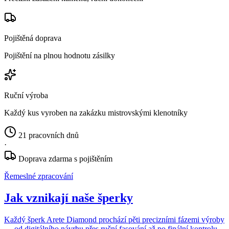
Pojištěná doprava
Pojištění na plnou hodnotu zásilky
Ruční výroba
Každý kus vyroben na zakázku mistrovskými klenotníky
21 pracovních dnů
·
Doprava zdarma s pojištěním
Řemeslné zpracování
Jak vznikají naše šperky
Každý šperk Arete Diamond prochází pěti precizními fázemi výroby
— od digitálního návrhu přes ruční fasování až po finální kontrolu