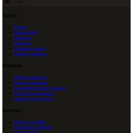
VISA
Šperky
Prsteny
Náhrdelníky
Náušnice
Náramky
Zásnubní prsteny
Dárkové poukazy
Diamanty
Přírodní diamanty
Barevné diamanty
Investiční barevné diamanty
Lab-Grown diamanty
Barevné Lab-Grown
Informace
Doprava a platba
Obchodní podmínky
Vrácení zboží