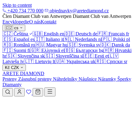
Skip to content
+420 734 770 000
objednavky@aretediamond.cz
Člen Diamant Club van Antwerpen
Diamant Club van Antwerpen
Encyklopedie
O nás
Kontakt
🇨🇿
cs
🇨🇿
Čeština
🇬🇧
English
en
🇩🇪
Deutsch
de
🇫🇷
Français
fr
🇪🇸
Español
es
🇮🇹
Italiano
it
🇳🇱
Nederlands
nl
🇵🇱
Polski
pl
🇷🇴
Română
ro
🇭🇺
Magyar
hu
🇸🇪
Svenska
sv
🇩🇰
Dansk
da
🇫🇮
Suomi
fi
🇬🇷
Ελληνικά
el
🇧🇬
Български
bg
🇭🇷
Hrvatski
hr
🇸🇰
Slovenčina
sk
🇸🇮
Slovenščina
sl
🇪🇪
Eesti
et
🇱🇻
Latviešu
lv
🇱🇹
Lietuvių
lt
🇺🇦
Українська
uk
🇷🇸
Српски
sr
Kč
CZK
ARETE DIAMOND
Prsteny
Zásnubní prsteny
Náhrdelníky
Náušnice
Náramky
Šperky
Diamanty