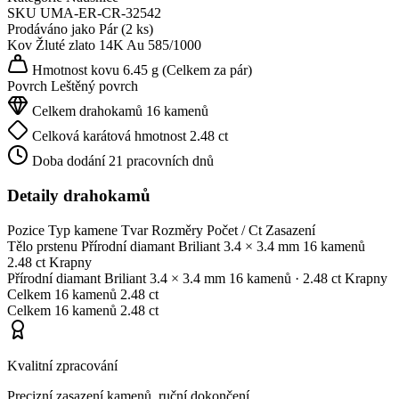
SKU
UMA-ER-CR-32542
Prodáváno jako
Pár (2 ks)
Kov
Žluté zlato 14K
Au 585/1000
Hmotnost kovu
6.45 g
(Celkem za pár)
Povrch
Leštěný povrch
Celkem drahokamů
16 kamenů
Celková karátová hmotnost
2.48 ct
Doba dodání
21 pracovních dnů
Detaily drahokamů
Pozice
Typ kamene
Tvar
Rozměry
Počet / Ct
Zasazení
Tělo prstenu
Přírodní diamant
Briliant
3.4 × 3.4 mm
16 kamenů
2.48 ct
Krapny
Přírodní diamant
Briliant
3.4 × 3.4 mm
16 kamenů
· 2.48 ct
Krapny
Celkem
16 kamenů
2.48 ct
Celkem
16 kamenů
2.48 ct
Kvalitní zpracování
Precizní zasazení kamenů, ruční dokončení