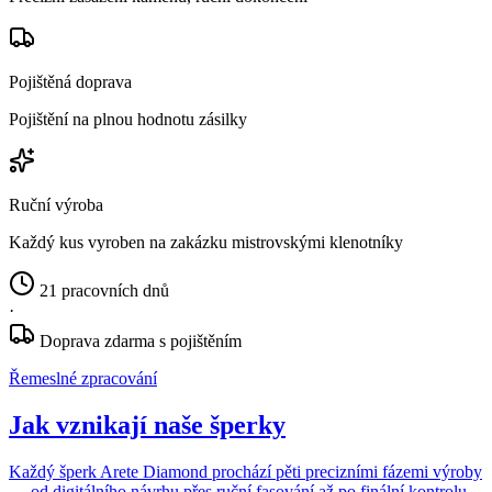
Pojištěná doprava
Pojištění na plnou hodnotu zásilky
Ruční výroba
Každý kus vyroben na zakázku mistrovskými klenotníky
21 pracovních dnů
·
Doprava zdarma s pojištěním
Řemeslné zpracování
Jak vznikají naše šperky
Každý šperk Arete Diamond prochází pěti precizními fázemi výroby
— od digitálního návrhu přes ruční fasování až po finální kontrolu