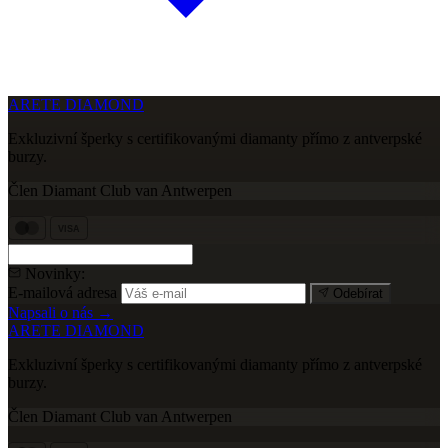
ARETE DIAMOND
Exkluzivní šperky s certifikovanými diamanty přímo z antverpské
burzy.
Člen Diamant Club van Antwerpen
VISA
Novinky:
E-mailová adresa
Odebírat
Napsali o nás →
ARETE DIAMOND
Exkluzivní šperky s certifikovanými diamanty přímo z antverpské
burzy.
Člen Diamant Club van Antwerpen