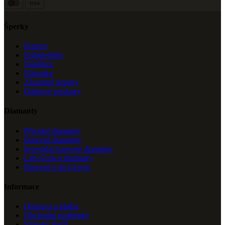
VISA
Šperky
Prsteny
Náhrdelníky
Náušnice
Náramky
Zásnubní prsteny
Dárkové poukazy
Diamanty
Přírodní diamanty
Barevné diamanty
Investiční barevné diamanty
Lab-Grown diamanty
Barevné Lab-Grown
Informace
Doprava a platba
Obchodní podmínky
Vrácení zboží