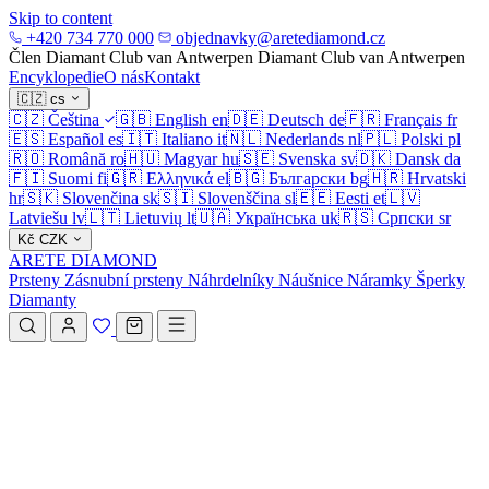
Skip to content
+420 734 770 000
objednavky@aretediamond.cz
Člen Diamant Club van Antwerpen
Diamant Club van Antwerpen
Encyklopedie
O nás
Kontakt
🇨🇿
cs
🇨🇿
Čeština
🇬🇧
English
en
🇩🇪
Deutsch
de
🇫🇷
Français
fr
🇪🇸
Español
es
🇮🇹
Italiano
it
🇳🇱
Nederlands
nl
🇵🇱
Polski
pl
🇷🇴
Română
ro
🇭🇺
Magyar
hu
🇸🇪
Svenska
sv
🇩🇰
Dansk
da
🇫🇮
Suomi
fi
🇬🇷
Ελληνικά
el
🇧🇬
Български
bg
🇭🇷
Hrvatski
hr
🇸🇰
Slovenčina
sk
🇸🇮
Slovenščina
sl
🇪🇪
Eesti
et
🇱🇻
Latviešu
lv
🇱🇹
Lietuvių
lt
🇺🇦
Українська
uk
🇷🇸
Српски
sr
Kč
CZK
ARETE DIAMOND
Prsteny
Zásnubní prsteny
Náhrdelníky
Náušnice
Náramky
Šperky
Diamanty