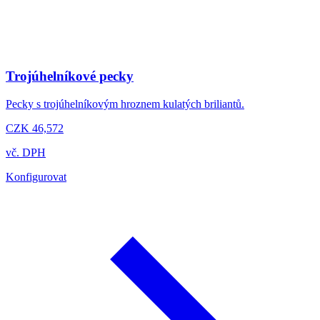
Trojúhelníkové pecky
Pecky s trojúhelníkovým hroznem kulatých briliantů.
CZK 46,572
vč. DPH
Konfigurovat