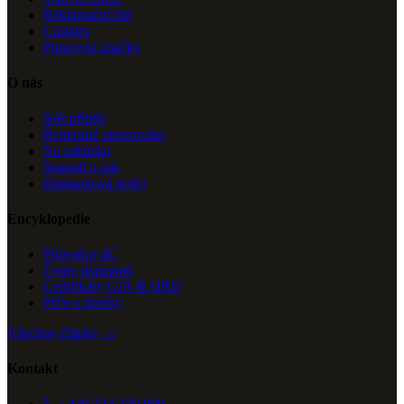
Reklamační řád
Cookies
Puncovní značky
O nás
Náš příběh
Řemeslné zpracování
Na zakázku
Napsali o nás
Diamantová trofej
Encyklopedie
Průvodce 4C
Tvary diamantů
Certifikáty GIA & HRD
Péče o šperky
Všechny články →
Kontakt