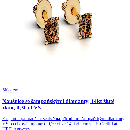
Skladem
Náušnice se šampaňskými diamanty, 14kt žluté
zlato, 0,30 ct VS
Elegantní pár náušnic se dvěma přírodními šampaňskými diamanty
VS o celkové hmotnosti 0,30 ct ve 14kt žlutém zlatě. Certifikát
HRD Antwerp.