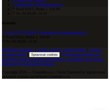
+420 734 770 000
objednavky@aretediamond.cz
Kozí 916/5, Praha 1, 110 00
Po–Pá 09:00–16:30
Kontakt
+420 734 770 000
objednavky@aretediamond.cz
Kozí 916/5, Praha 1, 110 00
Po–Pá 09:00–16:30
Obchodní podmínky
|
Zásady ochrany osobních údajů
|
Cookies
a ochrana údajů
|
|
Provozovatel stránek má
Spravovat cookies
uzavřenou dohodu s puncovním úřadem o umožnění anonymních
internetových kontrolních nákupů.
Copyright 2026 — Umarutti s.r.o. / Arete Diamond je registrovaná
ochranná známka společnosti Umarutti s.r.o.