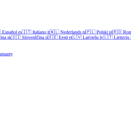

Español
es
🇮🇹
Italiano
it
🇳🇱
Nederlands
nl
🇵🇱
Polski
pl
🇷🇴
Rom
ina
sk
🇸🇮
Slovenščina
sl
🇪🇪
Eesti
et
🇱🇻
Latviešu
lv
🇱🇹
Lietuvių
amanty