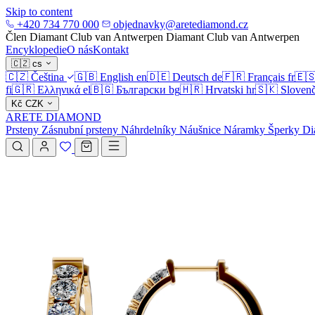
Skip to content
+420 734 770 000
objednavky@aretediamond.cz
Člen Diamant Club van Antwerpen
Diamant Club van Antwerpen
Encyklopedie
O nás
Kontakt
🇨🇿
cs
🇨🇿
Čeština
🇬🇧
English
en
🇩🇪
Deutsch
de
🇫🇷
Français
fr
🇪
fi
🇬🇷
Ελληνικά
el
🇧🇬
Български
bg
🇭🇷
Hrvatski
hr
🇸🇰
Slovenč
Kč
CZK
ARETE DIAMOND
Prsteny
Zásnubní prsteny
Náhrdelníky
Náušnice
Náramky
Šperky
Di