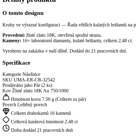
O tomto designu
Kruhy ve výrazné konfiguraci — Řada větších kulatých briliantů na př
Provedení:
žluté zlato 18K, otevřená spodní strana.
Kameny:
16× laboratorní diamanty, kulaté brilianty, celkem 2,48 ct.
Vyrobeno na zakázku v naší dílně. Dodání do 21 pracovních dní.
Specifikace
Kategorie
Náušnice
SKU
UMA-ER-CR-32542
Prodáváno jako
Pár (2 ks)
Kov
Žluté zlato 18K
Au 750/1000
Hmotnost kovu
7.50 g
(Celkem za pár)
Povrch
Leštěný povrch
Celkem drahokamů
16 kamenů
Celková karátová hmotnost
2.48 ct
Doba dodání
21 pracovních dnů