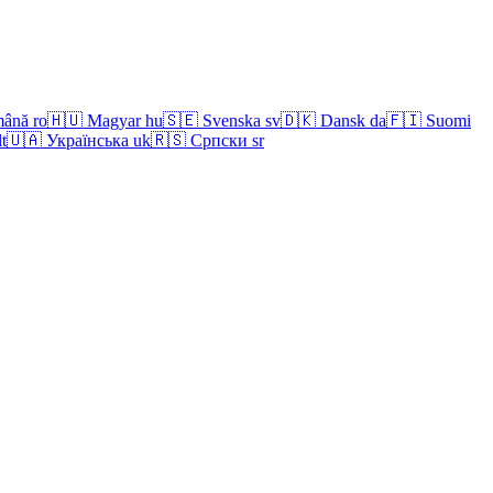
ână
ro
🇭🇺
Magyar
hu
🇸🇪
Svenska
sv
🇩🇰
Dansk
da
🇫🇮
Suomi
lt
🇺🇦
Українська
uk
🇷🇸
Српски
sr