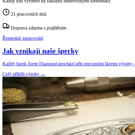
Každý kus vyroben na zakázku mistrovskými klenotníky
21 pracovních dnů
·
Doprava zdarma s pojištěním
Řemeslné zpracování
Jak vznikají naše šperky
Každý šperk Arete Diamond prochází pěti precizními fázemi výroby — o
Celý příběh výroby
→