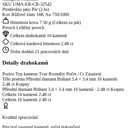
SKU
UMA-ER-CR-32542
Prodáváno jako
Pár (2 ks)
Kov
Růžové zlato 18K
Au 750/1000
Hmotnost kovu
7.50 g
(Celkem za pár)
Povrch
Leštěný povrch
Celkem drahokamů
16 kamenů
Celková karátová hmotnost
2.48 ct
Doba dodání
21 pracovních dnů
Detaily drahokamů
Pozice
Typ kamene
Tvar
Rozměry
Počet / Ct
Zasazení
Tělo prstenu
Přírodní diamant
Briliant
3.4 × 3.4 mm
16 kamenů
2.48 ct
Krapny
Přírodní diamant
Briliant
3.4 × 3.4 mm
16 kamenů
· 2.48 ct
Krapny
Celkem
16 kamenů
2.48 ct
Celkem
16 kamenů
2.48 ct
Kvalitní zpracování
Precizní zasazení kamenů, ruční dokončení