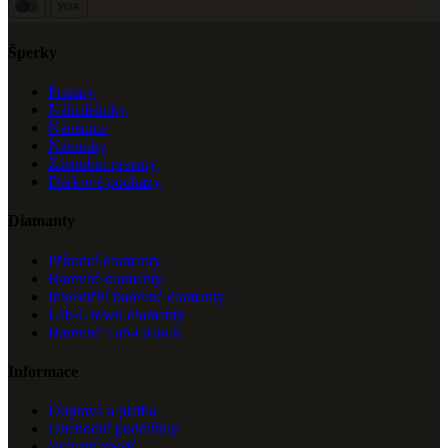
VISA
Šperky
Prsteny
Náhrdelníky
Náušnice
Náramky
Zásnubní prsteny
Dárkové poukazy
Diamanty
Přírodní diamanty
Barevné diamanty
Investiční barevné diamanty
Lab-Grown diamanty
Barevné Lab-Grown
Informace
Doprava a platba
Obchodní podmínky
Vrácení zboží