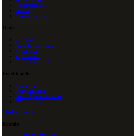
Reklamační řád
Cookies
Puncovní značky
O nás
Náš příběh
Řemeslné zpracování
Na zakázku
Napsali o nás
Diamantová trofej
Encyklopedie
Průvodce 4C
Tvary diamantů
Certifikáty GIA & HRD
Péče o šperky
Všechny články →
Kontakt