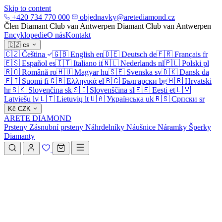
Skip to content
+420 734 770 000
objednavky@aretediamond.cz
Člen Diamant Club van Antwerpen
Diamant Club van Antwerpen
Encyklopedie
O nás
Kontakt
🇨🇿
cs
🇨🇿
Čeština
🇬🇧
English
en
🇩🇪
Deutsch
de
🇫🇷
Français
fr
🇪🇸
Español
es
🇮🇹
Italiano
it
🇳🇱
Nederlands
nl
🇵🇱
Polski
pl
🇷🇴
Română
ro
🇭🇺
Magyar
hu
🇸🇪
Svenska
sv
🇩🇰
Dansk
da
🇫🇮
Suomi
fi
🇬🇷
Ελληνικά
el
🇧🇬
Български
bg
🇭🇷
Hrvatski
hr
🇸🇰
Slovenčina
sk
🇸🇮
Slovenščina
sl
🇪🇪
Eesti
et
🇱🇻
Latviešu
lv
🇱🇹
Lietuvių
lt
🇺🇦
Українська
uk
🇷🇸
Српски
sr
Kč
CZK
ARETE DIAMOND
Prsteny
Zásnubní prsteny
Náhrdelníky
Náušnice
Náramky
Šperky
Diamanty