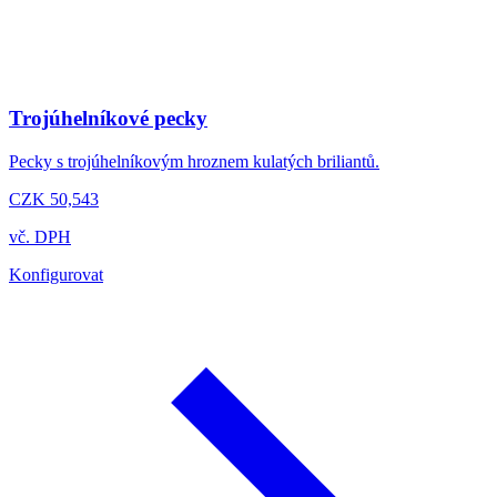
Trojúhelníkové pecky
Pecky s trojúhelníkovým hroznem kulatých briliantů.
CZK 50,543
vč. DPH
Konfigurovat