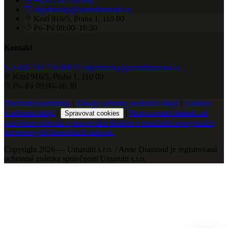
+420 734 770 000
objednavky@aretediamond.cz
Kozí 916/5, Praha 1, 110 00
Po–Pá 09:00–16:30
Kontakt
+420 734 770 000
objednavky@aretediamond.cz
Kozí 916/5, Praha 1, 110 00
Po–Pá 09:00–16:30
Obchodní podmínky
|
Zásady ochrany osobních údajů
|
Cookies
a ochrana údajů
|
|
Provozovatel stránek má
Spravovat cookies
uzavřenou dohodu s puncovním úřadem o umožnění anonymních
internetových kontrolních nákupů.
Copyright 2026 — Umarutti s.r.o. / Arete Diamond je registrovaná
ochranná známka společnosti Umarutti s.r.o.