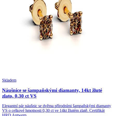
Skladem
Náušnice se šampaňskými diamanty, 14kt žluté
zlato, 0,30 ct VS
Elegantní pár náušnic se dvěma přírodními šampaňskými diamanty
VS o celkové hmotnosti 0,30 ct ve 14kt žlutém zlatě. Certifikát
HRD Antwerp.