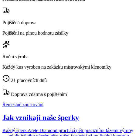
Pojištěná doprava
Pojištění na plnou hodnotu zásilky
Ruční výroba
Každý kus vyroben na zakázku mistrovskými klenotníky
21 pracovních dnů
·
Doprava zdarma s pojištěním
Řemeslné zpracování
Jak vznikají naše šperky
Každý šperk Arete Diamond prochází pěti precizními fázemi výroby
— od digitálního návrhu přes ruční fasování až po finální kontrolu