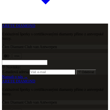
ARETE DIAMOND
Exkluzivní šperky s certifikovanými diamanty přímo z antverpské
burzy.
Člen Diamant Club van Antwerpen
VISA
Novinky:
E-mailová adresa
Odebírat
Napsali o nás →
ARETE DIAMOND
Exkluzivní šperky s certifikovanými diamanty přímo z antverpské
burzy.
Člen Diamant Club van Antwerpen