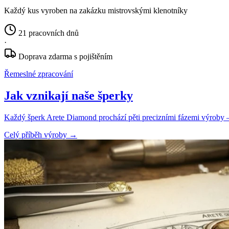
Každý kus vyroben na zakázku mistrovskými klenotníky
21 pracovních dnů
·
Doprava zdarma s pojištěním
Řemeslné zpracování
Jak vznikají naše šperky
Každý šperk Arete Diamond prochází pěti precizními fázemi výroby — o
Celý příběh výroby
→