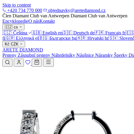
Skip to content
+420 734 770 000
objednavky@aretediamond.cz
Člen Diamant Club van Antwerpen
Diamant Club van Antwerpen
Encyklopedie
O nás
Kontakt
🇨🇿
cs
🇨🇿
Čeština
🇬🇧
English
en
🇩🇪
Deutsch
de
🇫🇷
Français
fr
🇪
fi
🇬🇷
Ελληνικά
el
🇧🇬
Български
bg
🇭🇷
Hrvatski
hr
🇸🇰
Slovenč
Kč
CZK
ARETE DIAMOND
Prsteny
Zásnubní prsteny
Náhrdelníky
Náušnice
Náramky
Šperky
Di