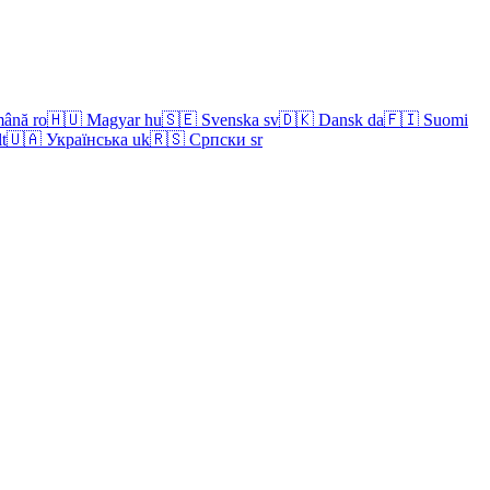
ână
ro
🇭🇺
Magyar
hu
🇸🇪
Svenska
sv
🇩🇰
Dansk
da
🇫🇮
Suomi
lt
🇺🇦
Українська
uk
🇷🇸
Српски
sr