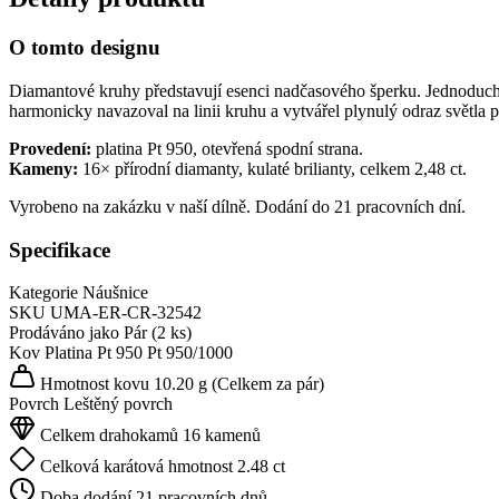
O tomto designu
Diamantové kruhy představují esenci nadčasového šperku. Jednoducho
harmonicky navazoval na linii kruhu a vytvářel plynulý odraz světla 
Provedení:
platina Pt 950, otevřená spodní strana.
Kameny:
16× přírodní diamanty, kulaté brilianty, celkem 2,48 ct.
Vyrobeno na zakázku v naší dílně. Dodání do 21 pracovních dní.
Specifikace
Kategorie
Náušnice
SKU
UMA-ER-CR-32542
Prodáváno jako
Pár (2 ks)
Kov
Platina Pt 950
Pt 950/1000
Hmotnost kovu
10.20 g
(Celkem za pár)
Povrch
Leštěný povrch
Celkem drahokamů
16 kamenů
Celková karátová hmotnost
2.48 ct
Doba dodání
21 pracovních dnů