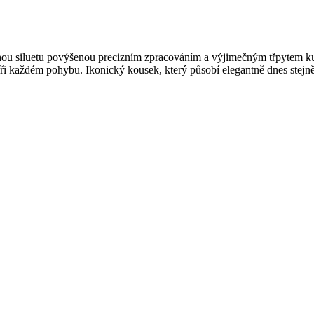
u siluetu povýšenou precizním zpracováním a výjimečným třpytem kula
při každém pohybu. Ikonický kousek, který působí elegantně dnes stejně