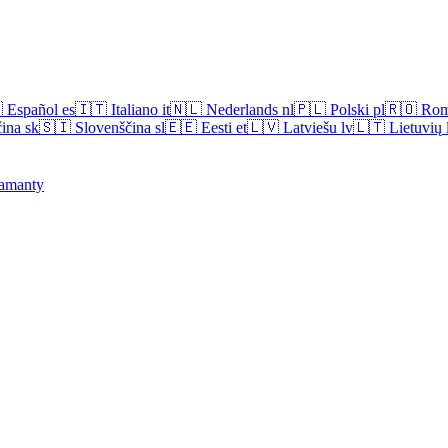

Español
es
🇮🇹
Italiano
it
🇳🇱
Nederlands
nl
🇵🇱
Polski
pl
🇷🇴
Rom
ina
sk
🇸🇮
Slovenščina
sl
🇪🇪
Eesti
et
🇱🇻
Latviešu
lv
🇱🇹
Lietuvių
amanty