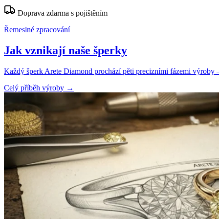
Doprava zdarma s pojištěním
Řemeslné zpracování
Jak vznikají naše šperky
Každý šperk Arete Diamond prochází pěti precizními fázemi výroby — o
Celý příběh výroby
→