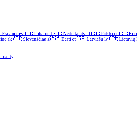

Español
es
🇮🇹
Italiano
it
🇳🇱
Nederlands
nl
🇵🇱
Polski
pl
🇷🇴
Rom
ina
sk
🇸🇮
Slovenščina
sl
🇪🇪
Eesti
et
🇱🇻
Latviešu
lv
🇱🇹
Lietuvių
amanty