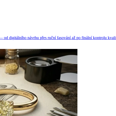
d digitálního návrhu přes ruční fasování až po finální kontrolu kvali