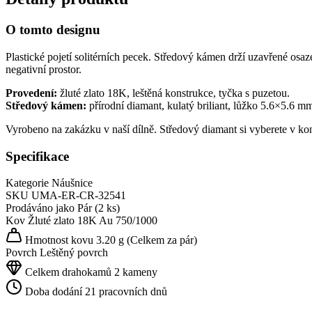
O tomto designu
Plastické pojetí solitérních pecek. Středový kámen drží uzavřené osaz
negativní prostor.
Provedení:
žluté zlato 18K, leštěná konstrukce, tyčka s puzetou.
Středový kámen:
přírodní diamant, kulatý briliant, lůžko 5.6×5.6 m
Vyrobeno na zakázku v naší dílně. Středový diamant si vyberete v ko
Specifikace
Kategorie
Náušnice
SKU
UMA-ER-CR-32541
Prodáváno jako
Pár (2 ks)
Kov
Žluté zlato 18K
Au 750/1000
Hmotnost kovu
3.20 g
(Celkem za pár)
Povrch
Leštěný povrch
Celkem drahokamů
2 kameny
Doba dodání
21 pracovních dnů