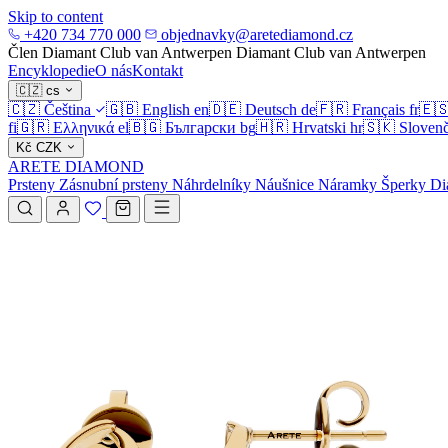
Skip to content
+420 734 770 000
objednavky@aretediamond.cz
Člen Diamant Club van Antwerpen
Diamant Club van Antwerpen
Encyklopedie
O nás
Kontakt
🇨🇿
cs
🇨🇿
Čeština
🇬🇧
English
en
🇩🇪
Deutsch
de
🇫🇷
Français
fr
🇪
fi
🇬🇷
Ελληνικά
el
🇧🇬
Български
bg
🇭🇷
Hrvatski
hr
🇸🇰
Slovenč
Kč
CZK
ARETE DIAMOND
Prsteny
Zásnubní prsteny
Náhrdelníky
Náušnice
Náramky
Šperky
Di