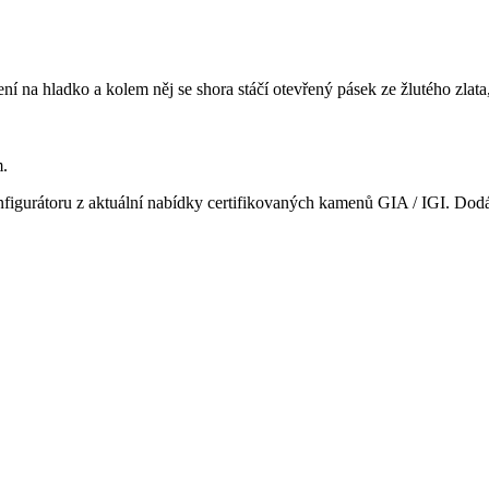
ení na hladko a kolem něj se shora stáčí otevřený pásek ze žlutého zla
m.
nfigurátoru z aktuální nabídky certifikovaných kamenů GIA / IGI. Dod