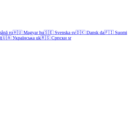
ână
ro
🇭🇺
Magyar
hu
🇸🇪
Svenska
sv
🇩🇰
Dansk
da
🇫🇮
Suomi
lt
🇺🇦
Українська
uk
🇷🇸
Српски
sr