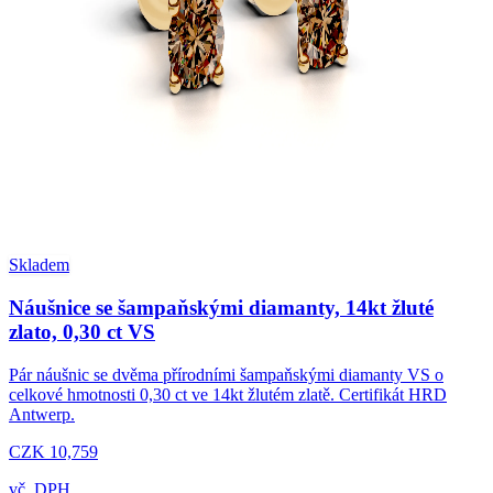
Skladem
Náušnice se šampaňskými diamanty, 14kt žluté
zlato, 0,30 ct VS
Pár náušnic se dvěma přírodními šampaňskými diamanty VS o
celkové hmotnosti 0,30 ct ve 14kt žlutém zlatě. Certifikát HRD
Antwerp.
CZK 10,759
vč. DPH