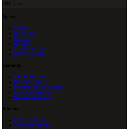
VISA
Šperky
Prsteny
Náhrdelníky
Náušnice
Náramky
Zásnubní prsteny
Dárkové poukazy
Diamanty
Přírodní diamanty
Barevné diamanty
Investiční barevné diamanty
Lab-Grown diamanty
Barevné Lab-Grown
Informace
Doprava a platba
Obchodní podmínky