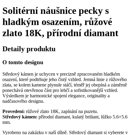
Solitérní náušnice pecky s
hladkým osazením, růžové
zlato 18K, přírodní diamant
Detaily produktu
O tomto designu
Středový kámen je uchycen v precizně zpracovaném hladkém
osazení, které podtrhuje jeho čistý vzhled. Jemná linie z růžového
zlata, se kolem kamene plynule stáčí, téměř jej obepíná a záměrně
ponechává otevřenou část pro lehčí a sofistikovanější vzhled.
Výsledkem je harmonické spojení elegance, originality a
nadčasového designu.
Provedení:
růžové zlato 18K, zapínání na puzetu.
Středový kámen:
přírodní diamant, kulatý briliant, lůžko 5.6×5.6
mm.
Vyrobeno na zakázku v naší dílně. Středový diamant si vyberete v