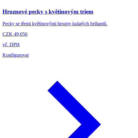
Hroznové pecky s květinovým triem
Pecky se třemi květinovými hrozny kulatých briliantů.
CZK 49,056
vč. DPH
Konfigurovat