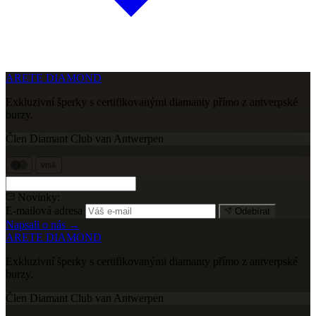
ARETE DIAMOND
Exkluzivní šperky s certifikovanými diamanty přímo z antverpské
burzy.
Člen Diamant Club van Antwerpen
VISA
Novinky:
E-mailová adresa
Odebírat
Napsali o nás →
ARETE DIAMOND
Exkluzivní šperky s certifikovanými diamanty přímo z antverpské
burzy.
Člen Diamant Club van Antwerpen