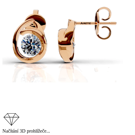
Načítání 3D prohlížeče...