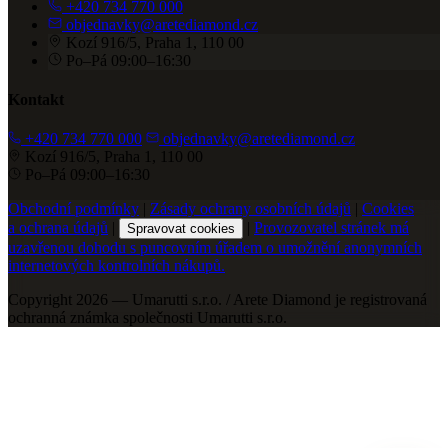
+420 734 770 000
objednavky@aretediamond.cz
Kozí 916/5, Praha 1, 110 00
Po–Pá 09:00–16:30
Kontakt
+420 734 770 000
objednavky@aretediamond.cz
Kozí 916/5, Praha 1, 110 00
Po–Pá 09:00–16:30
Obchodní podmínky
|
Zásady ochrany osobních údajů
|
Cookies
a ochrana údajů
|
|
Provozovatel stránek má
Spravovat cookies
uzavřenou dohodu s puncovním úřadem o umožnění anonymních
internetových kontrolních nákupů.
Copyright 2026 — Umarutti s.r.o. / Arete Diamond je registrovaná
ochranná známka společnosti Umarutti s.r.o.