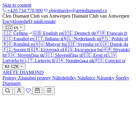
Skip to content
+420 734 770 000
objednavky@aretediamond.cz
Člen Diamant Club van Antwerpen
Diamant Club van Antwerpen
Encyklopedie
O nás
Kontakt
🇨🇿
cs
🇨🇿
Čeština
🇬🇧
English
en
🇩🇪
Deutsch
de
🇫🇷
Français
fr
🇪🇸
Español
es
🇮🇹
Italiano
it
🇳🇱
Nederlands
nl
🇵🇱
Polski
pl
🇷🇴
Română
ro
🇭🇺
Magyar
hu
🇸🇪
Svenska
sv
🇩🇰
Dansk
da
🇫🇮
Suomi
fi
🇬🇷
Ελληνικά
el
🇧🇬
Български
bg
🇭🇷
Hrvatski
hr
🇸🇰
Slovenčina
sk
🇸🇮
Slovenščina
sl
🇪🇪
Eesti
et
🇱🇻
Latviešu
lv
🇱🇹
Lietuvių
lt
🇺🇦
Українська
uk
🇷🇸
Српски
sr
Kč
CZK
ARETE DIAMOND
Prsteny
Zásnubní prsteny
Náhrdelníky
Náušnice
Náramky
Šperky
Diamanty