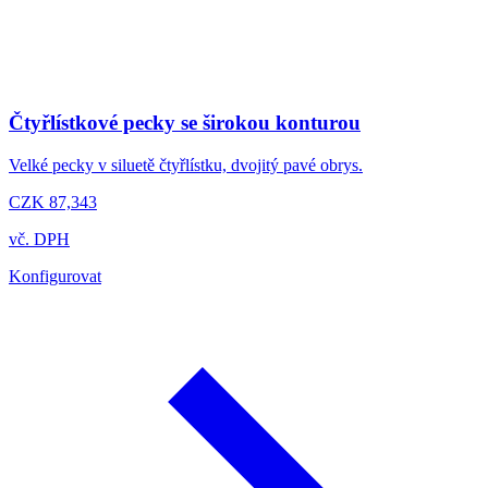
Čtyřlístkové pecky se širokou konturou
Velké pecky v siluetě čtyřlístku, dvojitý pavé obrys.
CZK 87,343
vč. DPH
Konfigurovat