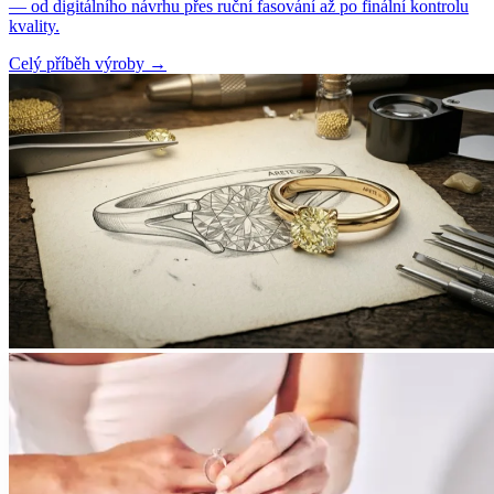
— od digitálního návrhu přes ruční fasování až po finální kontrolu
kvality.
Celý příběh výroby
→