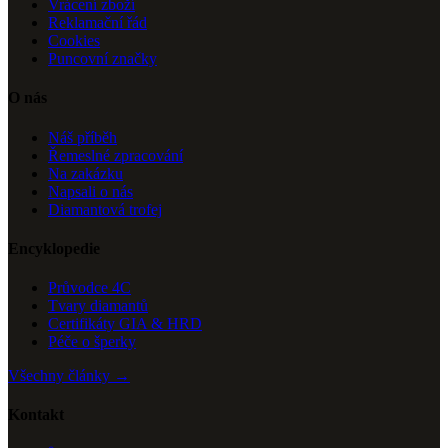
Vrácení zboží
Reklamační řád
Cookies
Puncovní značky
O nás
Náš příběh
Řemeslné zpracování
Na zakázku
Napsali o nás
Diamantová trofej
Encyklopedie
Průvodce 4C
Tvary diamantů
Certifikáty GIA & HRD
Péče o šperky
Všechny články →
Kontakt