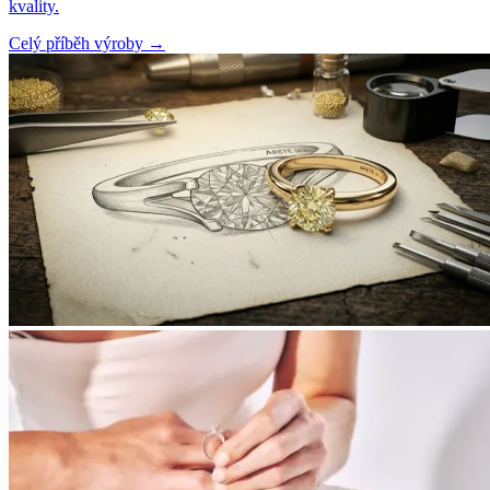
kvality.
Celý příběh výroby
→