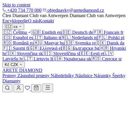
Skip to content
+420 734 770 000
objednavky@aretediamond.cz
Člen Diamant Club van Antwerpen
Diamant Club van Antwerpen
Encyklopedie
O nás
Kontakt
🇨🇿
cs
🇨🇿
Čeština
🇬🇧
English
en
🇩🇪
Deutsch
de
🇫🇷
Français
fr
🇪🇸
Español
es
🇮🇹
Italiano
it
🇳🇱
Nederlands
nl
🇵🇱
Polski
pl
🇷🇴
Română
ro
🇭🇺
Magyar
hu
🇸🇪
Svenska
sv
🇩🇰
Dansk
da
🇫🇮
Suomi
fi
🇬🇷
Ελληνικά
el
🇧🇬
Български
bg
🇭🇷
Hrvatski
hr
🇸🇰
Slovenčina
sk
🇸🇮
Slovenščina
sl
🇪🇪
Eesti
et
🇱🇻
Latviešu
lv
🇱🇹
Lietuvių
lt
🇺🇦
Українська
uk
🇷🇸
Српски
sr
Kč
CZK
ARETE DIAMOND
Prsteny
Zásnubní prsteny
Náhrdelníky
Náušnice
Náramky
Šperky
Diamanty