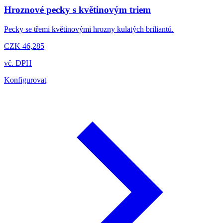
Hroznové pecky s květinovým triem
Pecky se třemi květinovými hrozny kulatých briliantů.
CZK 46,285
vč. DPH
Konfigurovat