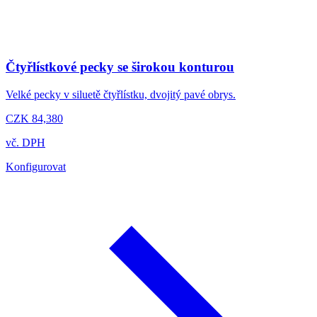
Čtyřlístkové pecky se širokou konturou
Velké pecky v siluetě čtyřlístku, dvojitý pavé obrys.
CZK 84,380
vč. DPH
Konfigurovat