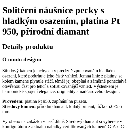
Solitérní náušnice pecky s
hladkým osazením, platina Pt
950, přírodní diamant
Detaily produktu
O tomto designu
Středový kámen je uchycen v precizně zpracovaném hladkém
osazení, které podtrhuje jeho čistý vzhled. Jemná linie z platiny, se
kolem kamene plynule stáčí, téměř jej obepíná a záměrně ponechává
otevřenou část pro lehčí a sofistikovanější vzhled. Výsledkem je
harmonické spojení elegance, originality a nadčasového designu.
Provedení:
platina Pt 950, zapínání na puzetu.
Středový kámen:
přírodní diamant, kulatý briliant, lůžko 5.6×5.6
mm.
Vyrobeno na zakázku v naší dílně. Středový diamant si vyberete v
konfigurátoru z aktuální nabídky certifikovaných kamenů GIA / IGI.