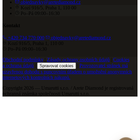
objednavky@aretediamond.cz
Kozí 916/5, Praha 1, 110 00
Po–Pá 09:00–16:30
Kontakt
+420 734 770 000
objednavky@aretediamond.cz
Kozí 916/5, Praha 1, 110 00
Po–Pá 09:00–16:30
Obchodní podmínky
|
Zásady ochrany osobních údajů
|
Cookies
a ochrana údajů
|
|
Provozovatel stránek má
Spravovat cookies
uzavřenou dohodu s puncovním úřadem o umožnění anonymních
internetových kontrolních nákupů.
Copyright 2026 — Umarutti s.r.o. / Arete Diamond je registrovaná
ochranná známka společnosti Umarutti s.r.o.