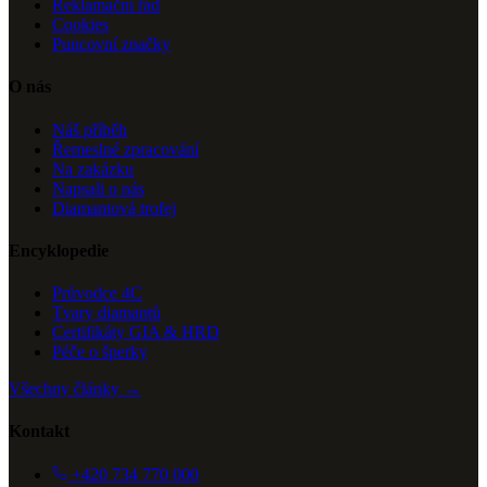
Reklamační řád
Cookies
Puncovní značky
O nás
Náš příběh
Řemeslné zpracování
Na zakázku
Napsali o nás
Diamantová trofej
Encyklopedie
Průvodce 4C
Tvary diamantů
Certifikáty GIA & HRD
Péče o šperky
Všechny články →
Kontakt
+420 734 770 000