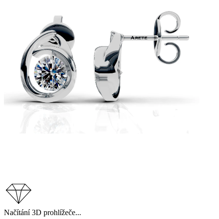
Načítání 3D prohlížeče...