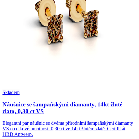
Skladem
Náušnice se šampaňskými diamanty, 14kt žluté
zlato, 0,30 ct VS
Elegantní pár náušnic se dvěma přírodními šampaňskými diamanty
VS o celkové hmotnosti 0,30 ct ve 14kt žlutém zlatě. Certifikát
HRD Antwerp.