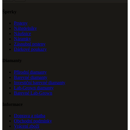
Šperky
Prsteny
Náhrdelníky
Náušnice
Náramky
Zásnubní prsteny
Dárkové poukazy
Diamanty
Přírodní diamanty
Barevné diamanty
Investiční barevné diamanty
Lab-Grown diamanty
Barevné Lab-Grown
Informace
Doprava a platba
Obchodní podmínky
Vrácení zboží