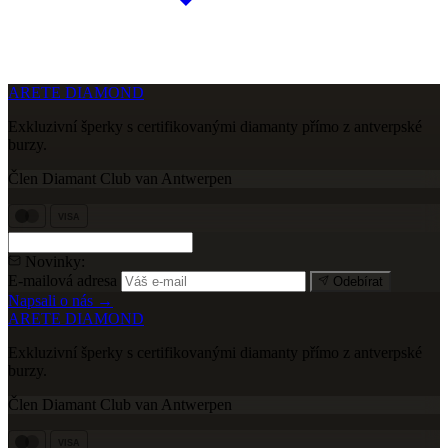
ARETE DIAMOND
Exkluzivní šperky s certifikovanými diamanty přímo z antverpské
burzy.
Člen Diamant Club van Antwerpen
VISA
Novinky:
E-mailová adresa
Odebírat
Napsali o nás →
ARETE DIAMOND
Exkluzivní šperky s certifikovanými diamanty přímo z antverpské
burzy.
Člen Diamant Club van Antwerpen
VISA