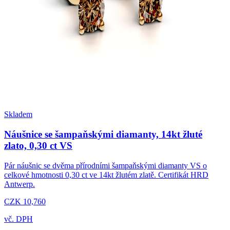
Skladem
Náušnice se šampaňskými diamanty, 14kt žluté
zlato, 0,30 ct VS
Pár náušnic se dvěma přírodními šampaňskými diamanty VS o
celkové hmotnosti 0,30 ct ve 14kt žlutém zlatě. Certifikát HRD
Antwerp.
CZK 10,760
vč. DPH