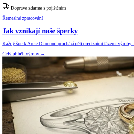
Doprava zdarma s pojištěním
Řemeslné zpracování
Jak vznikají naše šperky
Každý šperk Arete Diamond prochází pěti precizními fázemi výroby — o
Celý příběh výroby
→