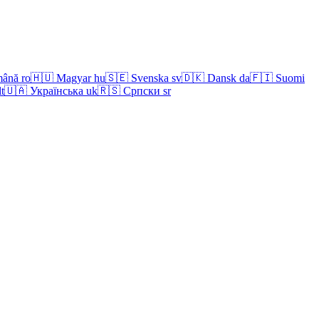
ână
ro
🇭🇺
Magyar
hu
🇸🇪
Svenska
sv
🇩🇰
Dansk
da
🇫🇮
Suomi
lt
🇺🇦
Українська
uk
🇷🇸
Српски
sr