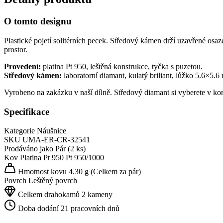
O tomto designu
Plastické pojetí solitérních pecek. Středový kámen drží uzavřené osaz
prostor.
Provedení:
platina Pt 950, leštěná konstrukce, tyčka s puzetou.
Středový kámen:
laboratorní diamant, kulatý briliant, lůžko 5.6×5.6
Vyrobeno na zakázku v naší dílně. Středový diamant si vyberete v ko
Specifikace
Kategorie
Náušnice
SKU
UMA-ER-CR-32541
Prodáváno jako
Pár (2 ks)
Kov
Platina Pt 950
Pt 950/1000
Hmotnost kovu
4.30 g
(Celkem za pár)
Povrch
Leštěný povrch
Celkem drahokamů
2 kameny
Doba dodání
21 pracovních dnů