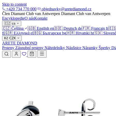
Skip to content
+420 734 770 000
objednavky@aretediamond.cz
Člen Diamant Club van Antwerpen
Diamant Club van Antwerpen
Encyklopedie
O nás
Kontakt
🇨🇿
cs
🇨🇿
Čeština
🇬🇧
English
en
🇩🇪
Deutsch
de
🇫🇷
Français
fr
🇪
fi
🇬🇷
Ελληνικά
el
🇧🇬
Български
bg
🇭🇷
Hrvatski
hr
🇸🇰
Slovenč
Kč
CZK
ARETE DIAMOND
Prsteny
Zásnubní prsteny
Náhrdelníky
Náušnice
Náramky
Šperky
Di