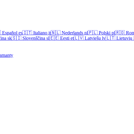

Español
es
🇮🇹
Italiano
it
🇳🇱
Nederlands
nl
🇵🇱
Polski
pl
🇷🇴
Rom
ina
sk
🇸🇮
Slovenščina
sl
🇪🇪
Eesti
et
🇱🇻
Latviešu
lv
🇱🇹
Lietuvių
amanty