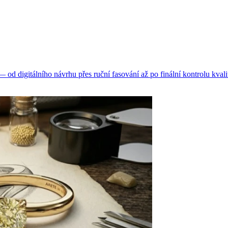
d digitálního návrhu přes ruční fasování až po finální kontrolu kvali