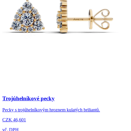
Trojúhelníkové pecky
Pecky s trojúhelníkovým hroznem kulatých briliantů.
CZK 46,601
vč. DPH