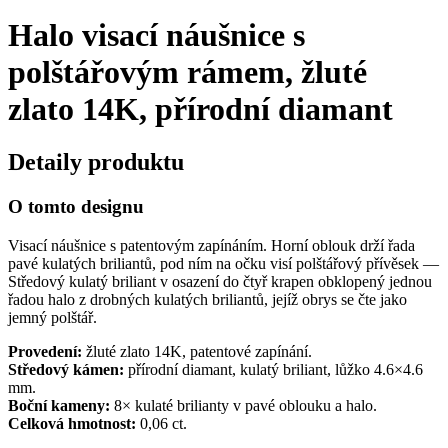
Halo visací náušnice s
polštářovým rámem, žluté
zlato 14K, přírodní diamant
Detaily produktu
O tomto designu
Visací náušnice s patentovým zapínáním. Horní oblouk drží řada
pavé kulatých briliantů, pod ním na očku visí polštářový přívěsek —
Středový kulatý briliant v osazení do čtyř krapen obklopený jednou
řadou halo z drobných kulatých briliantů, jejíž obrys se čte jako
jemný polštář.
Provedení:
žluté zlato 14K, patentové zapínání.
Středový kámen:
přírodní diamant, kulatý briliant, lůžko 4.6×4.6
mm.
Boční kameny:
8× kulaté brilianty v pavé oblouku a halo.
Celková hmotnost:
0,06 ct.