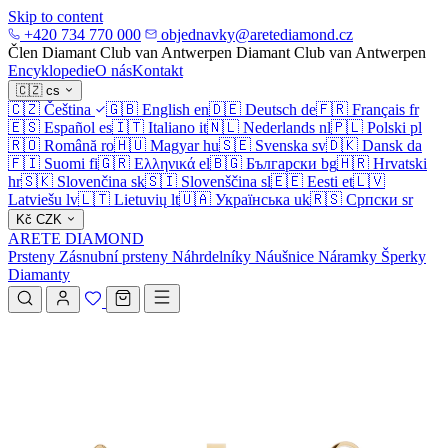
Skip to content
+420 734 770 000
objednavky@aretediamond.cz
Člen Diamant Club van Antwerpen
Diamant Club van Antwerpen
Encyklopedie
O nás
Kontakt
🇨🇿
cs
🇨🇿
Čeština
🇬🇧
English
en
🇩🇪
Deutsch
de
🇫🇷
Français
fr
🇪🇸
Español
es
🇮🇹
Italiano
it
🇳🇱
Nederlands
nl
🇵🇱
Polski
pl
🇷🇴
Română
ro
🇭🇺
Magyar
hu
🇸🇪
Svenska
sv
🇩🇰
Dansk
da
🇫🇮
Suomi
fi
🇬🇷
Ελληνικά
el
🇧🇬
Български
bg
🇭🇷
Hrvatski
hr
🇸🇰
Slovenčina
sk
🇸🇮
Slovenščina
sl
🇪🇪
Eesti
et
🇱🇻
Latviešu
lv
🇱🇹
Lietuvių
lt
🇺🇦
Українська
uk
🇷🇸
Српски
sr
Kč
CZK
ARETE DIAMOND
Prsteny
Zásnubní prsteny
Náhrdelníky
Náušnice
Náramky
Šperky
Diamanty