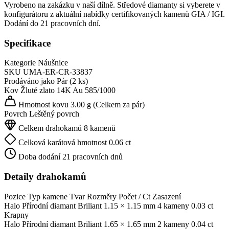
Vyrobeno na zakázku v naší dílně. Středové diamanty si vyberete v
konfigurátoru z aktuální nabídky certifikovaných kamenů GIA / IGI.
Dodání do 21 pracovních dní.
Specifikace
Kategorie
Náušnice
SKU
UMA-ER-CR-33837
Prodáváno jako
Pár (2 ks)
Kov
Žluté zlato 14K
Au 585/1000
Hmotnost kovu
3.00 g
(Celkem za pár)
Povrch
Leštěný povrch
Celkem drahokamů
8 kamenů
Celková karátová hmotnost
0.06 ct
Doba dodání
21 pracovních dnů
Detaily drahokamů
Pozice
Typ kamene
Tvar
Rozměry
Počet / Ct
Zasazení
Halo
Přírodní diamant
Briliant
1.15 × 1.15 mm
4 kameny
0.03 ct
Krapny
Halo
Přírodní diamant
Briliant
1.65 × 1.65 mm
2 kameny
0.04 ct