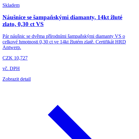
Skladem
Náušnice se šampaňskými diamanty, 14kt žluté
zlato, 0,30 ct VS
Pár náušnic se dvěma přírodními šampaňskými diamanty VS o
celkové hmotnosti 0,30 ct ve 14kt žlutém zlatě. Certifikát HRD
Antwerp.
CZK 10,727
vč. DPH
Zobrazit detail