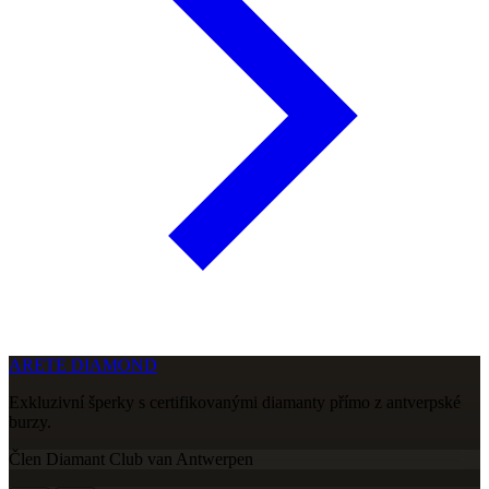
ARETE DIAMOND
Exkluzivní šperky s certifikovanými diamanty přímo z antverpské
burzy.
Člen Diamant Club van Antwerpen