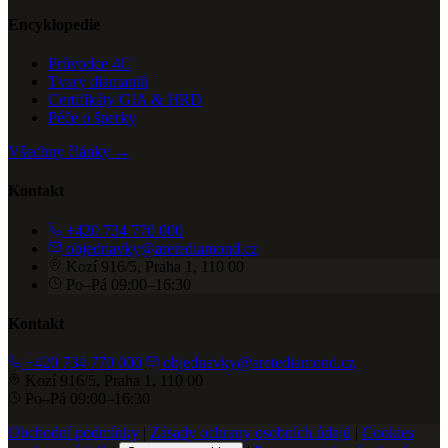
Encyklopedie
Průvodce 4C
Tvary diamantů
Certifikáty GIA & HRD
Péče o šperky
Všechny články →
Kontakt
+420 734 770 000
objednavky@aretediamond.cz
Kozí 916/5, Praha 1, 110 00
Po–Pá 09:00–16:30
Kontakt
+420 734 770 000
objednavky@aretediamond.cz
Kozí 916/5, Praha 1, 110 00
Po–Pá 09:00–16:30
Obchodní podmínky
|
Zásady ochrany osobních údajů
|
Cookies