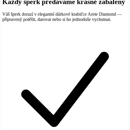
Každý šperk předáváme krásně zabalený
Váš šperk dorazí v elegantní dárkové krabičce Arete Diamond —
připravený potěšit, darovat nebo si ho jednoduše vychutnat.