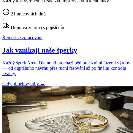
Každý kus vyroben na zakázku mistrovskými klenotníky
21 pracovních dnů
·
Doprava zdarma s pojištěním
Řemeslné zpracování
Jak vznikají naše šperky
Každý šperk Arete Diamond prochází pěti precizními fázemi výroby
— od digitálního návrhu přes ruční fasování až po finální kontrolu
kvality.
Celý příběh výroby
→