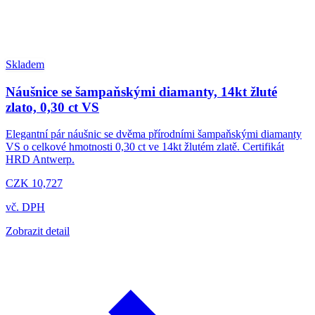
Skladem
Náušnice se šampaňskými diamanty, 14kt žluté
zlato, 0,30 ct VS
Elegantní pár náušnic se dvěma přírodními šampaňskými diamanty
VS o celkové hmotnosti 0,30 ct ve 14kt žlutém zlatě. Certifikát
HRD Antwerp.
CZK 10,727
vč. DPH
Zobrazit detail