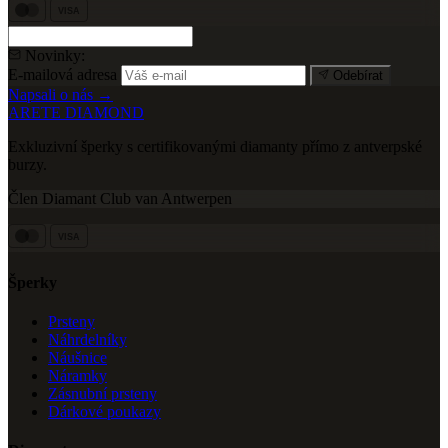
VISA
Novinky:
E-mailová adresa
Odebírat
Napsali o nás →
ARETE DIAMOND
Exkluzivní šperky s certifikovanými diamanty přímo z antverpské
burzy.
Člen Diamant Club van Antwerpen
VISA
Šperky
Prsteny
Náhrdelníky
Náušnice
Náramky
Zásnubní prsteny
Dárkové poukazy