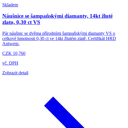
Skladem
Náušnice se šampaňskými diamanty, 14kt žluté
zlato, 0,30 ct VS
Pár náušnic se dvěma přírodními šampaňskými diamanty VS o
celkové hmotnosti 0,30 ct ve 14kt žlutém zlatě. Certifikát HRD
Antwerp.
CZK 10,760
vč. DPH
Zobrazit detail