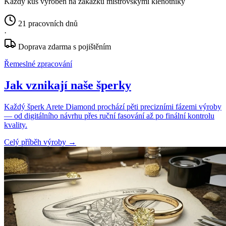
Každý kus vyroben na zakázku mistrovskými klenotníky
21 pracovních dnů
·
Doprava zdarma s pojištěním
Řemeslné zpracování
Jak vznikají naše šperky
Každý šperk Arete Diamond prochází pěti precizními fázemi výroby
— od digitálního návrhu přes ruční fasování až po finální kontrolu
kvality.
Celý příběh výroby
→