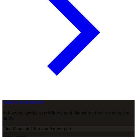
ARETE DIAMOND
Exkluzivní šperky s certifikovanými diamanty přímo z antverpské
burzy.
Člen Diamant Club van Antwerpen