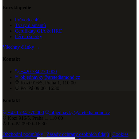
Encyklopedie
Průvodce 4C
Tvary diamantů
Certifikáty GIA & HRD
Péče o šperky
Všechny články →
Kontakt
+420 734 770 000
objednavky@aretediamond.cz
Kozí 916/5, Praha 1, 110 00
Po–Pá 09:00–16:30
Kontakt
+420 734 770 000
objednavky@aretediamond.cz
Kozí 916/5, Praha 1, 110 00
Po–Pá 09:00–16:30
Obchodní podmínky
|
Zásady ochrany osobních údajů
|
Cookies