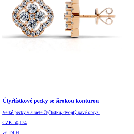
Čtyřlístkové pecky se širokou konturou
Velké pecky v siluetě čtyřlístku, dvojitý pavé obrys.
CZK 50,174
vč. DPH