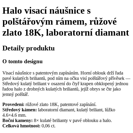
Halo visací náušnice s
polštářovým rámem, růžové
zlato 18K, laboratorní diamant
Detaily produktu
O tomto designu
Visací náušnice s patentovým zapínáním. Horní oblouk drží řada
pavé kulatých briliantů, pod ním na očku visí polštářový přívěsek —
Středový kulatý briliant v osazení do čtyř krapen obklopený jednou
řadou halo z drobných kulatých briliantů, jejíž obrys se čte jako
jemný polštář.
Provedení:
růžové zlato 18K, patentové zapínání.
Středový kámen:
laboratorní diamant, kulatý briliant, lůžko
4.6×4.6 mm.
Boční kameny:
8× kulaté brilianty v pavé oblouku a halo.
Celková hmotnost:
0,06 ct.