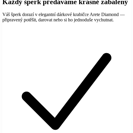
Každý šperk předáváme krásně zabalený
Váš šperk dorazí v elegantní dárkové krabičce Arete Diamond —
připravený potěšit, darovat nebo si ho jednoduše vychutnat.