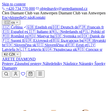
Skip to content
+420 734 770 000
objednavky@aretediamond.cz
Člen Diamant Club van Antwerpen
Diamant Club van Antwerpen
Encyklopedie
O nás
Kontakt
🇨🇿
cs
🇨🇿
Čeština
🇬🇧
English
en
🇩🇪
Deutsch
de
🇫🇷
Français
fr
🇪🇸
Español
es
🇮🇹
Italiano
it
🇳🇱
Nederlands
nl
🇵🇱
Polski
pl
🇷🇴
Română
ro
🇭🇺
Magyar
hu
🇸🇪
Svenska
sv
🇩🇰
Dansk
da
🇫🇮
Suomi
fi
🇬🇷
Ελληνικά
el
🇧🇬
Български
bg
🇭🇷
Hrvatski
hr
🇸🇰
Slovenčina
sk
🇸🇮
Slovenščina
sl
🇪🇪
Eesti
et
🇱🇻
Latviešu
lv
🇱🇹
Lietuvių
lt
🇺🇦
Українська
uk
🇷🇸
Српски
sr
Kč
CZK
ARETE DIAMOND
Prsteny
Zásnubní prsteny
Náhrdelníky
Náušnice
Náramky
Šperky
Diamanty