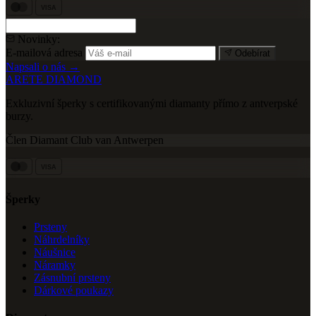
VISA
Novinky:
E-mailová adresa
Odebírat
Napsali o nás →
ARETE DIAMOND
Exkluzivní šperky s certifikovanými diamanty přímo z antverpské
burzy.
Člen Diamant Club van Antwerpen
VISA
Šperky
Prsteny
Náhrdelníky
Náušnice
Náramky
Zásnubní prsteny
Dárkové poukazy