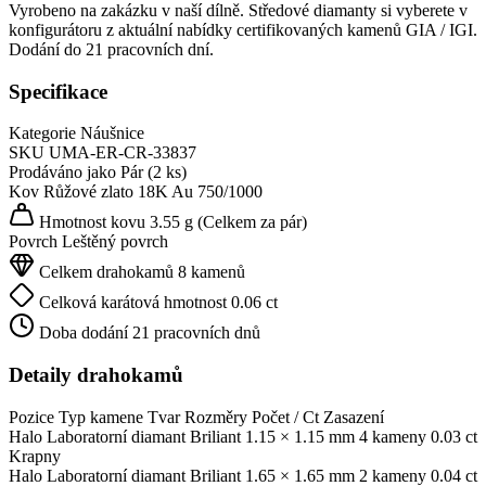
Vyrobeno na zakázku v naší dílně. Středové diamanty si vyberete v
konfigurátoru z aktuální nabídky certifikovaných kamenů GIA / IGI.
Dodání do 21 pracovních dní.
Specifikace
Kategorie
Náušnice
SKU
UMA-ER-CR-33837
Prodáváno jako
Pár (2 ks)
Kov
Růžové zlato 18K
Au 750/1000
Hmotnost kovu
3.55 g
(Celkem za pár)
Povrch
Leštěný povrch
Celkem drahokamů
8 kamenů
Celková karátová hmotnost
0.06 ct
Doba dodání
21 pracovních dnů
Detaily drahokamů
Pozice
Typ kamene
Tvar
Rozměry
Počet / Ct
Zasazení
Halo
Laboratorní diamant
Briliant
1.15 × 1.15 mm
4 kameny
0.03 ct
Krapny
Halo
Laboratorní diamant
Briliant
1.65 × 1.65 mm
2 kameny
0.04 ct