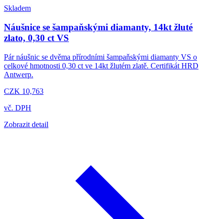
Skladem
Náušnice se šampaňskými diamanty, 14kt žluté
zlato, 0,30 ct VS
Pár náušnic se dvěma přírodními šampaňskými diamanty VS o
celkové hmotnosti 0,30 ct ve 14kt žlutém zlatě. Certifikát HRD
Antwerp.
CZK 10,763
vč. DPH
Zobrazit detail