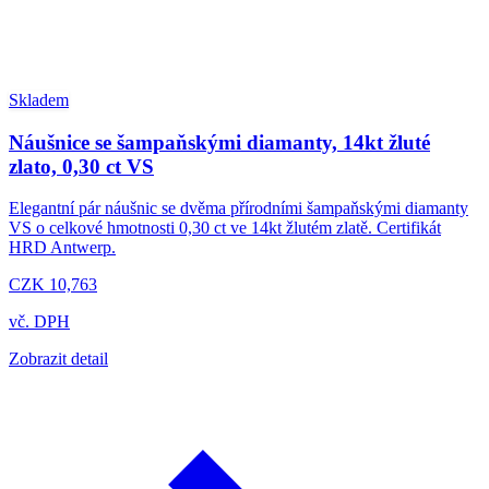
Skladem
Náušnice se šampaňskými diamanty, 14kt žluté
zlato, 0,30 ct VS
Elegantní pár náušnic se dvěma přírodními šampaňskými diamanty
VS o celkové hmotnosti 0,30 ct ve 14kt žlutém zlatě. Certifikát
HRD Antwerp.
CZK 10,763
vč. DPH
Zobrazit detail