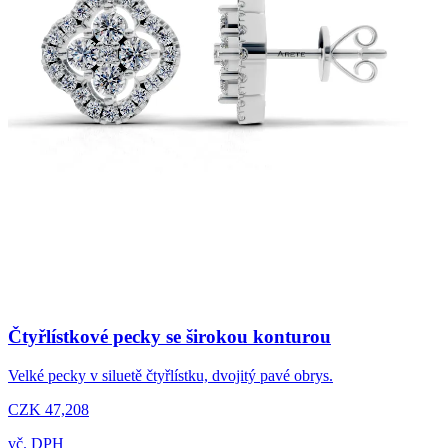
Čtyřlístkové pecky se širokou konturou
Velké pecky v siluetě čtyřlístku, dvojitý pavé obrys.
CZK 47,208
vč. DPH