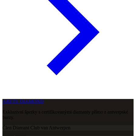
ARETE DIAMOND
Exkluzivní šperky s certifikovanými diamanty přímo z antverpské
burzy.
Člen Diamant Club van Antwerpen