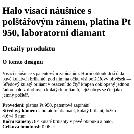
Halo visací náušnice s
polštářovým rámem, platina Pt
950, laboratorní diamant
Detaily produktu
O tomto designu
Visací náušnice s patentovým zapínáním. Horní oblouk drží řada
pavé kulatých briliantů, pod ním na očku visí polštářový přívěsek —
Středový kulatý briliant v osazení do čtyř krapen obklopený jednou
řadou halo z drobných kulatých briliantů, jejíž obrys se čte jako
jemný polštář.
Provedení:
platina Pt 950, patentové zapínání.
Středový kámen:
laboratorní diamant, kulatý briliant, lůžko
4.6×4.6 mm.
Boční kameny:
8× kulaté brilianty v pavé oblouku a halo.
Celková hmotnost:
0,06 ct.