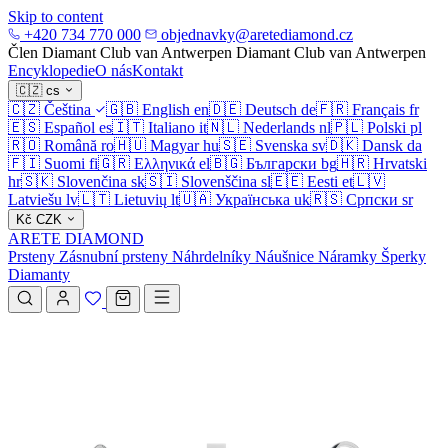
Skip to content
+420 734 770 000
objednavky@aretediamond.cz
Člen Diamant Club van Antwerpen
Diamant Club van Antwerpen
Encyklopedie
O nás
Kontakt
🇨🇿
cs
🇨🇿
Čeština
🇬🇧
English
en
🇩🇪
Deutsch
de
🇫🇷
Français
fr
🇪🇸
Español
es
🇮🇹
Italiano
it
🇳🇱
Nederlands
nl
🇵🇱
Polski
pl
🇷🇴
Română
ro
🇭🇺
Magyar
hu
🇸🇪
Svenska
sv
🇩🇰
Dansk
da
🇫🇮
Suomi
fi
🇬🇷
Ελληνικά
el
🇧🇬
Български
bg
🇭🇷
Hrvatski
hr
🇸🇰
Slovenčina
sk
🇸🇮
Slovenščina
sl
🇪🇪
Eesti
et
🇱🇻
Latviešu
lv
🇱🇹
Lietuvių
lt
🇺🇦
Українська
uk
🇷🇸
Српски
sr
Kč
CZK
ARETE DIAMOND
Prsteny
Zásnubní prsteny
Náhrdelníky
Náušnice
Náramky
Šperky
Diamanty