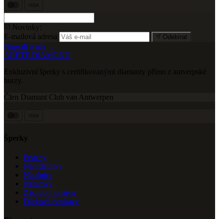
VISA
Novinky:
E-mailová adresa
Odebírat
Napsali o nás →
ARETE DIAMOND
Exkluzivní šperky s certifikovanými diamanty přímo z antverpské
burzy.
Člen Diamant Club van Antwerpen
VISA
Šperky
Prsteny
Náhrdelníky
Náušnice
Náramky
Zásnubní prsteny
Dárkové poukazy