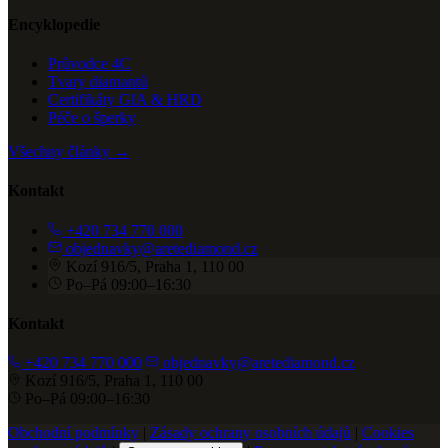
Encyklopedie
Průvodce 4C
Tvary diamantů
Certifikáty GIA & HRD
Péče o šperky
Všechny články →
Kontakt
+420 734 770 000
objednavky@aretediamond.cz
Kozí 916/5, Praha 1, 110 00
Po–Pá 09:00–16:30
Kontakt
+420 734 770 000
objednavky@aretediamond.cz
Kozí 916/5, Praha 1, 110 00
Po–Pá 09:00–16:30
Obchodní podmínky
|
Zásady ochrany osobních údajů
|
Cookies