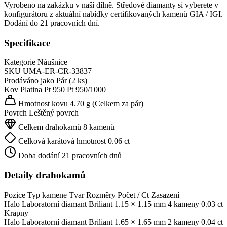
Vyrobeno na zakázku v naší dílně. Středové diamanty si vyberete v
konfigurátoru z aktuální nabídky certifikovaných kamenů GIA / IGI.
Dodání do 21 pracovních dní.
Specifikace
Kategorie
Náušnice
SKU
UMA-ER-CR-33837
Prodáváno jako
Pár (2 ks)
Kov
Platina Pt 950
Pt 950/1000
Hmotnost kovu
4.70 g
(Celkem za pár)
Povrch
Leštěný povrch
Celkem drahokamů
8 kamenů
Celková karátová hmotnost
0.06 ct
Doba dodání
21 pracovních dnů
Detaily drahokamů
Pozice
Typ kamene
Tvar
Rozměry
Počet / Ct
Zasazení
Halo
Laboratorní diamant
Briliant
1.15 × 1.15 mm
4 kameny
0.03 ct
Krapny
Halo
Laboratorní diamant
Briliant
1.65 × 1.65 mm
2 kameny
0.04 ct