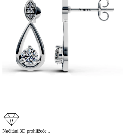
Načítání 3D prohlížeče...