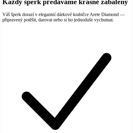
Každý šperk předáváme krásně zabalený
Váš šperk dorazí v elegantní dárkové krabičce Arete Diamond —
připravený potěšit, darovat nebo si ho jednoduše vychutnat.