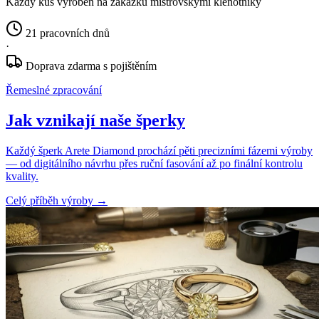
Každý kus vyroben na zakázku mistrovskými klenotníky
21 pracovních dnů
·
Doprava zdarma s pojištěním
Řemeslné zpracování
Jak vznikají naše šperky
Každý šperk Arete Diamond prochází pěti precizními fázemi výroby
— od digitálního návrhu přes ruční fasování až po finální kontrolu
kvality.
Celý příběh výroby
→