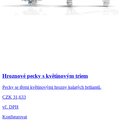
Hroznové pecky s květinovým triem
Pecky se třemi květinovými hrozny kulatých briliantů.
CZK 31,633
vč. DPH
Konfigurovat