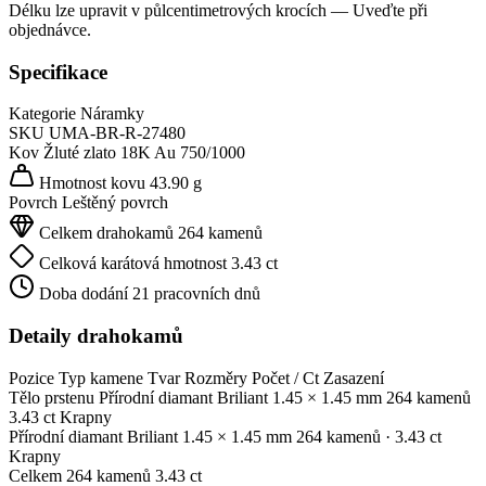
Délku lze upravit v půlcentimetrových krocích — Uveďte při
objednávce.
Specifikace
Kategorie
Náramky
SKU
UMA-BR-R-27480
Kov
Žluté zlato 18K
Au 750/1000
Hmotnost kovu
43.90 g
Povrch
Leštěný povrch
Celkem drahokamů
264 kamenů
Celková karátová hmotnost
3.43 ct
Doba dodání
21 pracovních dnů
Detaily drahokamů
Pozice
Typ kamene
Tvar
Rozměry
Počet / Ct
Zasazení
Tělo prstenu
Přírodní diamant
Briliant
1.45 × 1.45 mm
264 kamenů
3.43 ct
Krapny
Přírodní diamant
Briliant
1.45 × 1.45 mm
264 kamenů
· 3.43 ct
Krapny
Celkem
264 kamenů
3.43 ct