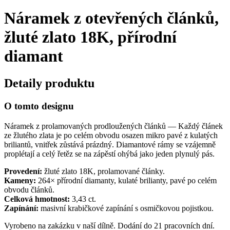
Náramek z otevřených článků,
žluté zlato 18K, přírodní
diamant
Detaily produktu
O tomto designu
Náramek z prolamovaných prodloužených článků — Každý článek
ze žlutého zlata je po celém obvodu osazen mikro pavé z kulatých
briliantů, vnitřek zůstává prázdný. Diamantové rámy se vzájemně
proplétají a celý řetěz se na zápěstí ohýbá jako jeden plynulý pás.
Provedení:
žluté zlato 18K, prolamované články.
Kameny:
264× přírodní diamanty, kulaté brilianty, pavé po celém
obvodu článků.
Celková hmotnost:
3,43 ct.
Zapínání:
masivní krabičkové zapínání s osmičkovou pojistkou.
Vyrobeno na zakázku v naší dílně. Dodání do 21 pracovních dní.