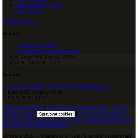
Certifikáty GIA & HRD
Péče o šperky
Všechny články →
Kontakt
+420 734 770 000
objednavky@aretediamond.cz
Kozí 916/5, Praha 1, 110 00
Po–Pá 09:00–16:30
Kontakt
+420 734 770 000
objednavky@aretediamond.cz
Kozí 916/5, Praha 1, 110 00
Po–Pá 09:00–16:30
Obchodní podmínky
|
Zásady ochrany osobních údajů
|
Cookies
a ochrana údajů
|
|
Provozovatel stránek má
Spravovat cookies
uzavřenou dohodu s puncovním úřadem o umožnění anonymních
internetových kontrolních nákupů.
Copyright 2026 — Umarutti s.r.o. / Arete Diamond je registrovaná