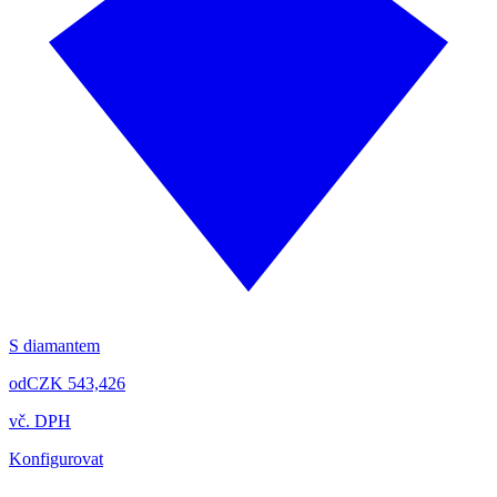
S diamantem
od
CZK 543,426
vč. DPH
Konfigurovat