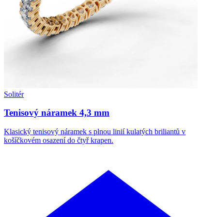
Solitér
Tenisový náramek 4,3 mm
Klasický tenisový náramek s plnou linií kulatých briliantů v
košíčkovém osazení do čtyř krapen.