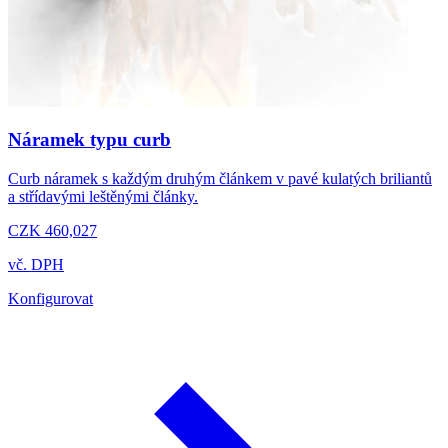
Náramek typu curb
Curb náramek s každým druhým článkem v pavé kulatých briliantů
a střídavými leštěnými články.
CZK 460,027
vč. DPH
Konfigurovat