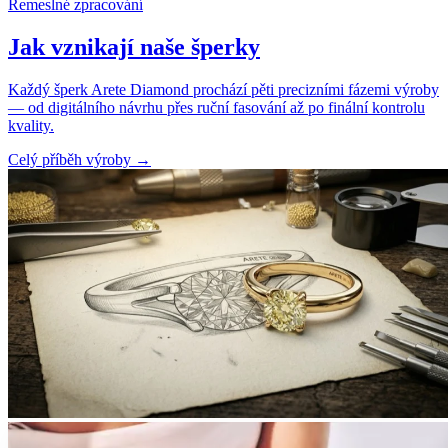
Řemeslné zpracování
Jak vznikají naše šperky
Každý šperk Arete Diamond prochází pěti precizními fázemi výroby
— od digitálního návrhu přes ruční fasování až po finální kontrolu
kvality.
Celý příběh výroby
→