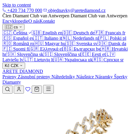
Skip to content
+420 734 770 000
objednavky@aretediamond.cz
Člen Diamant Club van Antwerpen
Diamant Club van Antwerpen
Encyklopedie
O nás
Kontakt
🇨🇿
cs
🇨🇿
Čeština
🇬🇧
English
en
🇩🇪
Deutsch
de
🇫🇷
Français
fr
🇪🇸
Español
es
🇮🇹
Italiano
it
🇳🇱
Nederlands
nl
🇵🇱
Polski
pl
🇷🇴
Română
ro
🇭🇺
Magyar
hu
🇸🇪
Svenska
sv
🇩🇰
Dansk
da
🇫🇮
Suomi
fi
🇬🇷
Ελληνικά
el
🇧🇬
Български
bg
🇭🇷
Hrvatski
hr
🇸🇰
Slovenčina
sk
🇸🇮
Slovenščina
sl
🇪🇪
Eesti
et
🇱🇻
Latviešu
lv
🇱🇹
Lietuvių
lt
🇺🇦
Українська
uk
🇷🇸
Српски
sr
Kč
CZK
ARETE DIAMOND
Prsteny
Zásnubní prsteny
Náhrdelníky
Náušnice
Náramky
Šperky
Diamanty