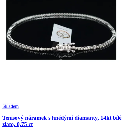
Skladem
Tenisový náramek s hnědými diamanty, 14kt bílé
zlato, 0,75 ct