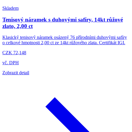
Skladem
Tenisový náramek s duhovými safíry, 14kt růžové
zlato, 2,00 ct
Klasický tenisový náramek osázený 76 přírodními duhovými safíry
o celkové hmotnosti 2,00 ct ze 14kt růžového zlata. Certifikát IGI.
CZK 72,148
vč. DPH
Zobrazit detail