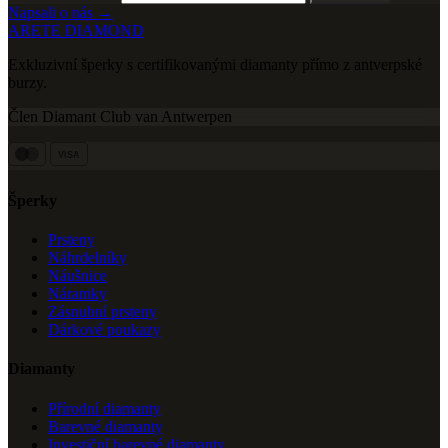
Napsali o nás →
ARETE DIAMOND
Exkluzivní šperky s certifikovanými diamanty přímo z antverpské
burzy.
Člen Diamant Club van Antwerpen
VISA
Šperky
Prsteny
Náhrdelníky
Náušnice
Náramky
Zásnubní prsteny
Dárkové poukazy
Diamanty
Přírodní diamanty
Barevné diamanty
Investiční barevné diamanty