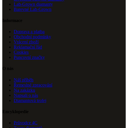
Lab-Grown diamanty
Barevné Lab-Grown
Informace
Doprava a platba
Obchodní podmínky
Vrácení zboží
Reklamační řád
Cookies
Puncovní značky
O nás
Náš příběh
Řemeslné zpracování
Na zakázku
Napsali o nás
Diamantová trofej
Encyklopedie
Průvodce 4C
Tvary diamantů