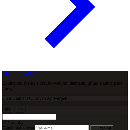
ARETE DIAMOND
Exkluzivní šperky s certifikovanými diamanty přímo z antverpské
burzy.
Člen Diamant Club van Antwerpen
VISA
Novinky:
E-mailová adresa
Odebírat