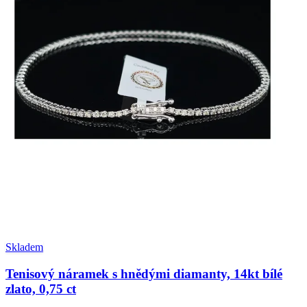
Skladem
Tenisový náramek s hnědými diamanty, 14kt bílé
zlato, 0,75 ct