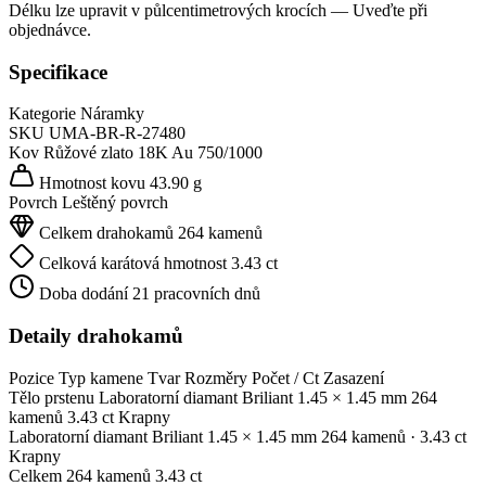
Délku lze upravit v půlcentimetrových krocích — Uveďte při
objednávce.
Specifikace
Kategorie
Náramky
SKU
UMA-BR-R-27480
Kov
Růžové zlato 18K
Au 750/1000
Hmotnost kovu
43.90 g
Povrch
Leštěný povrch
Celkem drahokamů
264 kamenů
Celková karátová hmotnost
3.43 ct
Doba dodání
21 pracovních dnů
Detaily drahokamů
Pozice
Typ kamene
Tvar
Rozměry
Počet / Ct
Zasazení
Tělo prstenu
Laboratorní diamant
Briliant
1.45 × 1.45 mm
264
kamenů
3.43 ct
Krapny
Laboratorní diamant
Briliant
1.45 × 1.45 mm
264 kamenů
· 3.43 ct
Krapny
Celkem
264 kamenů
3.43 ct