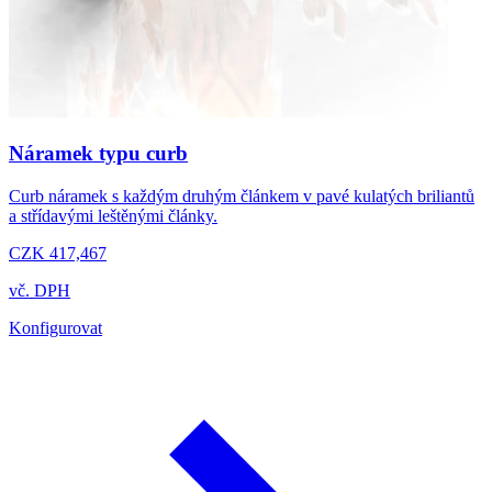
Náramek typu curb
Curb náramek s každým druhým článkem v pavé kulatých briliantů
a střídavými leštěnými články.
CZK 417,467
vč. DPH
Konfigurovat