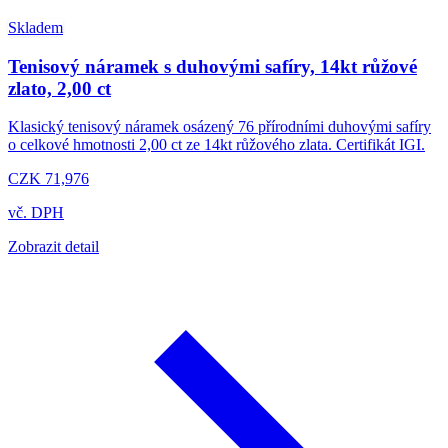
Skladem
Tenisový náramek s duhovými safíry, 14kt růžové
zlato, 2,00 ct
Klasický tenisový náramek osázený 76 přírodními duhovými safíry
o celkové hmotnosti 2,00 ct ze 14kt růžového zlata. Certifikát IGI.
CZK 71,976
vč. DPH
Zobrazit detail