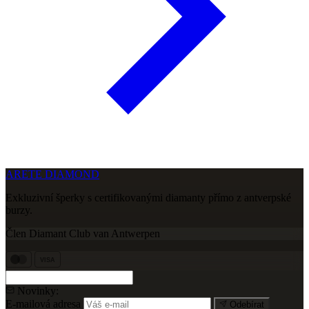
ARETE DIAMOND
Exkluzivní šperky s certifikovanými diamanty přímo z antverpské
burzy.
Člen Diamant Club van Antwerpen
VISA
Novinky:
E-mailová adresa
Odebírat