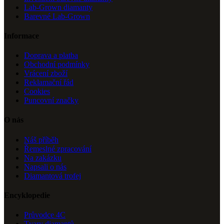
Lab-Grown diamanty
Barevné Lab-Grown
Informace
Doprava a platba
Obchodní podmínky
Vrácení zboží
Reklamační řád
Cookies
Puncovní značky
O nás
Náš příběh
Řemeslné zpracování
Na zakázku
Napsali o nás
Diamantová trofej
Encyklopedie
Průvodce 4C
Tvary diamantů