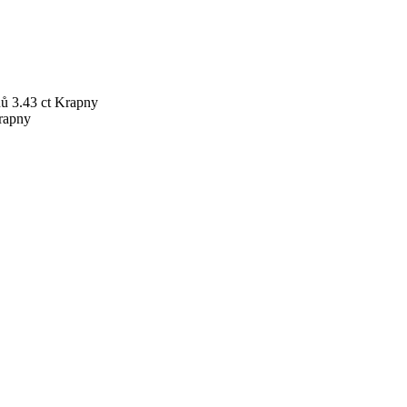
nů
3.43 ct
Krapny
rapny