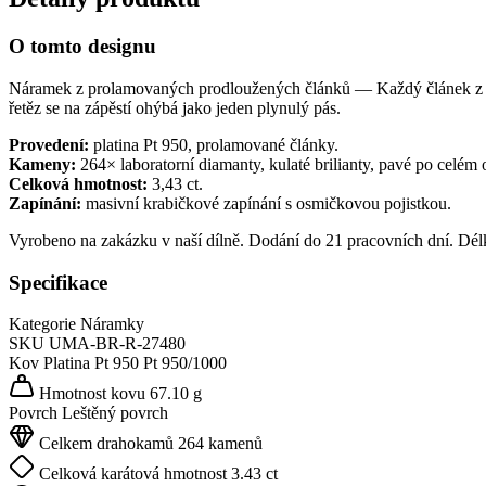
O tomto designu
Náramek z prolamovaných prodloužených článků — Každý článek z plat
řetěz se na zápěstí ohýbá jako jeden plynulý pás.
Provedení:
platina Pt 950, prolamované články.
Kameny:
264× laboratorní diamanty, kulaté brilianty, pavé po celém
Celková hmotnost:
3,43 ct.
Zapínání:
masivní krabičkové zapínání s osmičkovou pojistkou.
Vyrobeno na zakázku v naší dílně. Dodání do 21 pracovních dní. Dél
Specifikace
Kategorie
Náramky
SKU
UMA-BR-R-27480
Kov
Platina Pt 950
Pt 950/1000
Hmotnost kovu
67.10 g
Povrch
Leštěný povrch
Celkem drahokamů
264 kamenů
Celková karátová hmotnost
3.43 ct