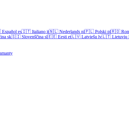

Español
es
🇮🇹
Italiano
it
🇳🇱
Nederlands
nl
🇵🇱
Polski
pl
🇷🇴
Rom
ina
sk
🇸🇮
Slovenščina
sl
🇪🇪
Eesti
et
🇱🇻
Latviešu
lv
🇱🇹
Lietuvių
amanty