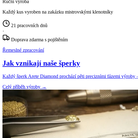
Ruční výroba
Každý kus vyroben na zakázku mistrovskými klenotníky
21 pracovních dnů
·
Doprava zdarma s pojištěním
Řemeslné zpracování
Jak vznikají naše šperky
Každý šperk Arete Diamond prochází pěti precizními fázemi výroby — o
Celý příběh výroby
→