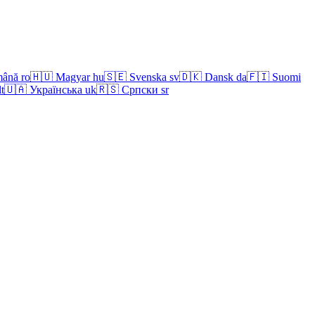
ână
ro
🇭🇺
Magyar
hu
🇸🇪
Svenska
sv
🇩🇰
Dansk
da
🇫🇮
Suomi
lt
🇺🇦
Українська
uk
🇷🇸
Српски
sr