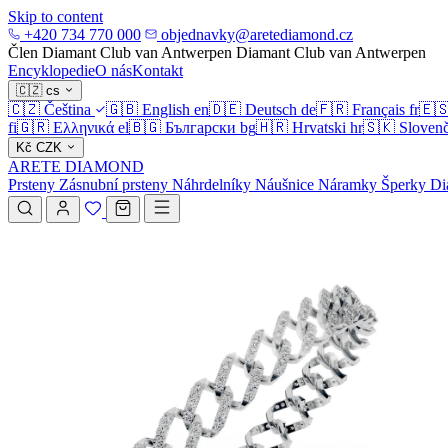
Skip to content
+420 734 770 000
objednavky@aretediamond.cz
Člen Diamant Club van Antwerpen
Diamant Club van Antwerpen
Encyklopedie
O nás
Kontakt
🇨🇿
cs
🇨🇿
Čeština
🇬🇧
English
en
🇩🇪
Deutsch
de
🇫🇷
Français
fr
🇪
fi
🇬🇷
Ελληνικά
el
🇧🇬
Български
bg
🇭🇷
Hrvatski
hr
🇸🇰
Slovenč
Kč
CZK
ARETE DIAMOND
Prsteny
Zásnubní prsteny
Náhrdelníky
Náušnice
Náramky
Šperky
Di