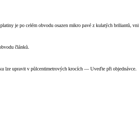
iny je po celém obvodu osazen mikro pavé z kulatých briliantů, vnit
 obvodu článků.
ku lze upravit v půlcentimetrových krocích — Uveďte při objednávce.