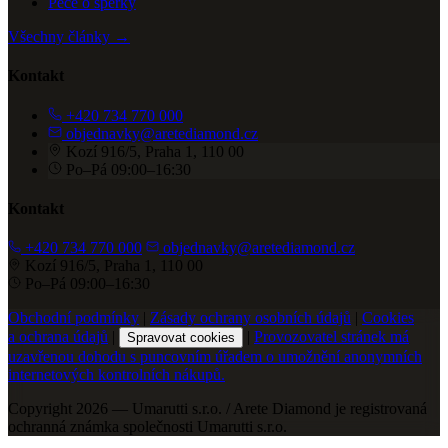
Péče o šperky
Všechny články →
Kontakt
+420 734 770 000
objednavky@aretediamond.cz
Kozí 916/5, Praha 1, 110 00
Po–Pá 09:00–16:30
Kontakt
+420 734 770 000
objednavky@aretediamond.cz
Kozí 916/5, Praha 1, 110 00
Po–Pá 09:00–16:30
Obchodní podmínky
|
Zásady ochrany osobních údajů
|
Cookies
a ochrana údajů
|
|
Provozovatel stránek má
Spravovat cookies
uzavřenou dohodu s puncovním úřadem o umožnění anonymních
internetových kontrolních nákupů.
Copyright 2026 — Umarutti s.r.o. / Arete Diamond je registrovaná
ochranná známka společnosti Umarutti s.r.o.