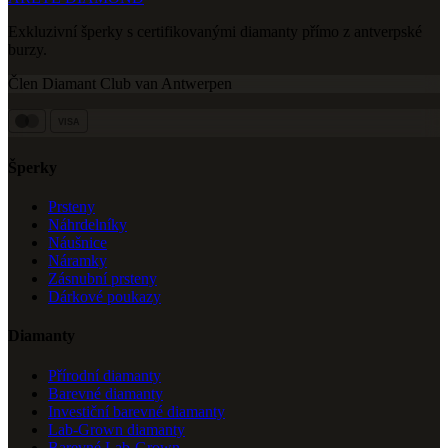
Exkluzivní šperky s certifikovanými diamanty přímo z antverpské
burzy.
Člen Diamant Club van Antwerpen
VISA
Šperky
Prsteny
Náhrdelníky
Náušnice
Náramky
Zásnubní prsteny
Dárkové poukazy
Diamanty
Přírodní diamanty
Barevné diamanty
Investiční barevné diamanty
Lab-Grown diamanty
Barevné Lab-Grown