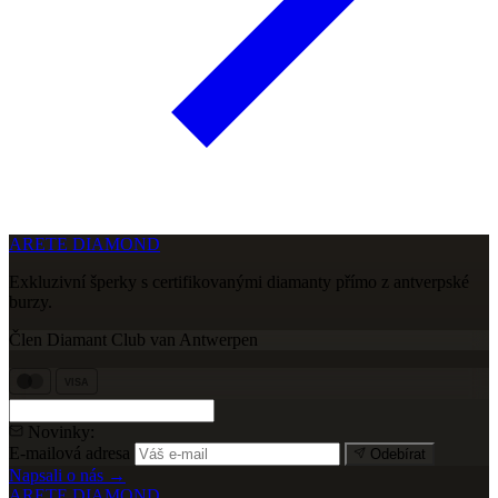
ARETE DIAMOND
Exkluzivní šperky s certifikovanými diamanty přímo z antverpské
burzy.
Člen Diamant Club van Antwerpen
VISA
Novinky:
E-mailová adresa
Odebírat
Napsali o nás →
ARETE DIAMOND