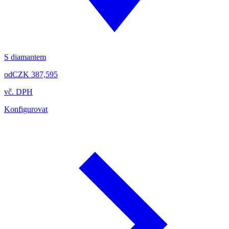
S diamantem
od
CZK 387,595
vč. DPH
Konfigurovat