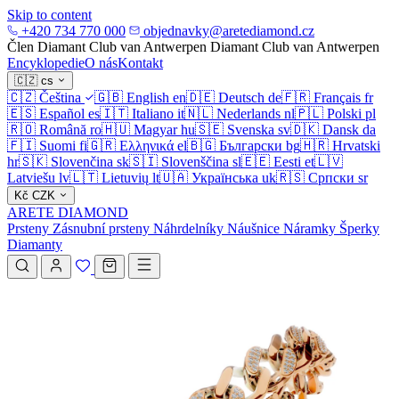
Skip to content
+420 734 770 000
objednavky@aretediamond.cz
Člen Diamant Club van Antwerpen
Diamant Club van Antwerpen
Encyklopedie
O nás
Kontakt
🇨🇿
cs
🇨🇿
Čeština
🇬🇧
English
en
🇩🇪
Deutsch
de
🇫🇷
Français
fr
🇪🇸
Español
es
🇮🇹
Italiano
it
🇳🇱
Nederlands
nl
🇵🇱
Polski
pl
🇷🇴
Română
ro
🇭🇺
Magyar
hu
🇸🇪
Svenska
sv
🇩🇰
Dansk
da
🇫🇮
Suomi
fi
🇬🇷
Ελληνικά
el
🇧🇬
Български
bg
🇭🇷
Hrvatski
hr
🇸🇰
Slovenčina
sk
🇸🇮
Slovenščina
sl
🇪🇪
Eesti
et
🇱🇻
Latviešu
lv
🇱🇹
Lietuvių
lt
🇺🇦
Українська
uk
🇷🇸
Српски
sr
Kč
CZK
ARETE DIAMOND
Prsteny
Zásnubní prsteny
Náhrdelníky
Náušnice
Náramky
Šperky
Diamanty