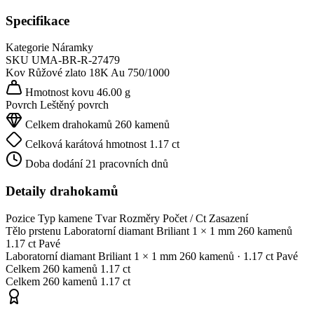
Specifikace
Kategorie
Náramky
SKU
UMA-BR-R-27479
Kov
Růžové zlato 18K
Au 750/1000
Hmotnost kovu
46.00 g
Povrch
Leštěný povrch
Celkem drahokamů
260 kamenů
Celková karátová hmotnost
1.17 ct
Doba dodání
21 pracovních dnů
Detaily drahokamů
Pozice
Typ kamene
Tvar
Rozměry
Počet / Ct
Zasazení
Tělo prstenu
Laboratorní diamant
Briliant
1 × 1 mm
260 kamenů
1.17 ct
Pavé
Laboratorní diamant
Briliant
1 × 1 mm
260 kamenů
· 1.17 ct
Pavé
Celkem
260 kamenů
1.17 ct
Celkem
260 kamenů
1.17 ct