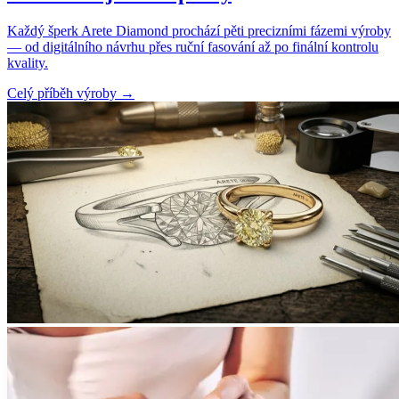
Každý šperk Arete Diamond prochází pěti precizními fázemi výroby
— od digitálního návrhu přes ruční fasování až po finální kontrolu
kvality.
Celý příběh výroby
→