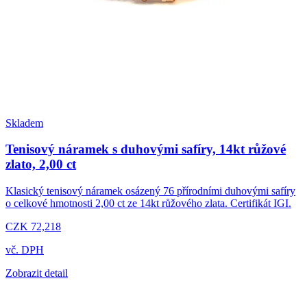
Skladem
Tenisový náramek s duhovými safíry, 14kt růžové
zlato, 2,00 ct
Klasický tenisový náramek osázený 76 přírodními duhovými safíry
o celkové hmotnosti 2,00 ct ze 14kt růžového zlata. Certifikát IGI.
CZK 72,218
vč. DPH
Zobrazit detail