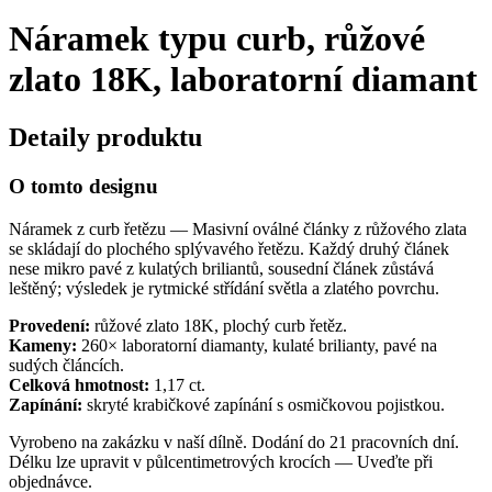
Náramek typu curb, růžové
zlato 18K, laboratorní diamant
Detaily produktu
O tomto designu
Náramek z curb řetězu — Masivní oválné články z růžového zlata
se skládají do plochého splývavého řetězu. Každý druhý článek
nese mikro pavé z kulatých briliantů, sousední článek zůstává
leštěný; výsledek je rytmické střídání světla a zlatého povrchu.
Provedení:
růžové zlato 18K, plochý curb řetěz.
Kameny:
260× laboratorní diamanty, kulaté brilianty, pavé na
sudých článcích.
Celková hmotnost:
1,17 ct.
Zapínání:
skryté krabičkové zapínání s osmičkovou pojistkou.
Vyrobeno na zakázku v naší dílně. Dodání do 21 pracovních dní.
Délku lze upravit v půlcentimetrových krocích — Uveďte při
objednávce.