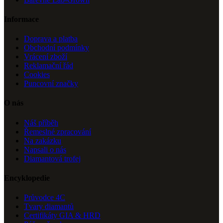
Informace
Doprava a platba
Obchodní podmínky
Vrácení zboží
Reklamační řád
Cookies
Puncovní značky
O nás
Náš příběh
Řemeslné zpracování
Na zakázku
Napsali o nás
Diamantová trofej
Encyklopedie
Průvodce 4C
Tvary diamantů
Certifikáty GIA & HRD