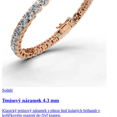
Solitér
Tenisový náramek 4,3 mm
Klasický tenisový náramek s plnou linií kulatých briliantů v
košíčkovém osazení do čtyř krapen.