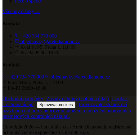
Péče o šperky
Všechny články →
Kontakt
+420 734 770 000
objednavky@aretediamond.cz
Kozí 916/5, Praha 1, 110 00
Po–Pá 09:00–16:30
Kontakt
+420 734 770 000
objednavky@aretediamond.cz
Kozí 916/5, Praha 1, 110 00
Po–Pá 09:00–16:30
Obchodní podmínky
|
Zásady ochrany osobních údajů
|
Cookies
a ochrana údajů
|
|
Provozovatel stránek má
Spravovat cookies
uzavřenou dohodu s puncovním úřadem o umožnění anonymních
internetových kontrolních nákupů.
Copyright 2026 — Umarutti s.r.o. / Arete Diamond je registrovaná
ochranná známka společnosti Umarutti s.r.o.