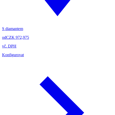
S diamantem
od
CZK 972,975
vč. DPH
Konfigurovat