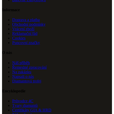
Informace
Doprava a platba
Obchodní podmínky
Vrácení zboží
Reklamační řád
Cookies
Puncovní značky
O nás
Náš příběh
Řemeslné zpracování
Na zakázku
Napsali o nás
Diamantová trofej
Encyklopedie
Průvodce 4C
Tvary diamantů
Certifikáty GIA & HRD