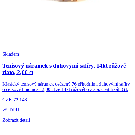
Skladem
Tenisový náramek s duhovými safíry, 14kt růžové
zlato, 2,00 ct
Klasický tenisový náramek osázený 76 přírodními duhovými safíry
o celkové hmotnosti 2,00 ct ze 14kt růžového zlata. Certifikát IGI.
CZK 72,148
vč. DPH
Zobrazit detail