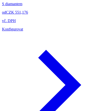
S diamantem
od
CZK 551,176
vč. DPH
Konfigurovat