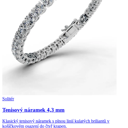
Solitér
Tenisový náramek 4,3 mm
Klasický tenisový náramek s plnou linií kulatých briliantů v
košíčkovém osazení do čtyř krapen.