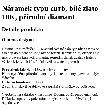
Náramek typu curb, bílé zlato
18K, přírodní diamant
Detaily produktu
O tomto designu
Náramek z curb řetězu — Masivní oválné články z bílého zlata se
skládají do plochého splývavého řetězu. Každý druhý článek nese
mikro pavé z kulatých briliantů, sousední článek zůstává leštěný;
výsledek je rytmické střídání světla a zlatého povrchu.
Provedení:
bílé zlato 18K, plochý curb řetěz.
Kameny:
260× přírodní diamanty, kulaté brilianty, pavé na sudých
článcích.
Celková hmotnost:
1,17 ct.
Zapínání:
skryté krabičkové zapínání s osmičkovou pojistkou.
Vyrobeno na zakázku v naší dílně. Dodání do 21 pracovních dní.
Délku lze upravit v půlcentimetrových krocích — Uveďte při
objednávce.