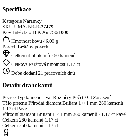
Specifikace
Kategorie
Náramky
SKU
UMA-BR-R-27479
Kov
Bílé zlato 18K
Au 750/1000
Hmotnost kovu
46.00 g
Povrch
Leštěný povrch
Celkem drahokamů
260 kamenů
Celková karátová hmotnost
1.17 ct
Doba dodání
21 pracovních dnů
Detaily drahokamů
Pozice
Typ kamene
Tvar
Rozměry
Počet / Ct
Zasazení
Tělo prstenu
Přírodní diamant
Briliant
1 × 1 mm
260 kamenů
1.17 ct
Pavé
Přírodní diamant
Briliant
1 × 1 mm
260 kamenů
· 1.17 ct
Pavé
Celkem
260 kamenů
1.17 ct
Celkem
260 kamenů
1.17 ct