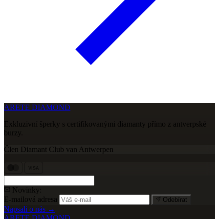
ARETE DIAMOND
Exkluzivní šperky s certifikovanými diamanty přímo z antverpské
burzy.
Člen Diamant Club van Antwerpen
VISA
Novinky:
E-mailová adresa
Odebírat
Napsali o nás →
ARETE DIAMOND