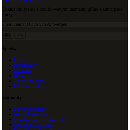
Exkluzivní šperky s certifikovanými diamanty přímo z antverpské
burzy.
Člen Diamant Club van Antwerpen
VISA
Šperky
Prsteny
Náhrdelníky
Náušnice
Náramky
Zásnubní prsteny
Dárkové poukazy
Diamanty
Přírodní diamanty
Barevné diamanty
Investiční barevné diamanty
Lab-Grown diamanty
Barevné Lab-Grown