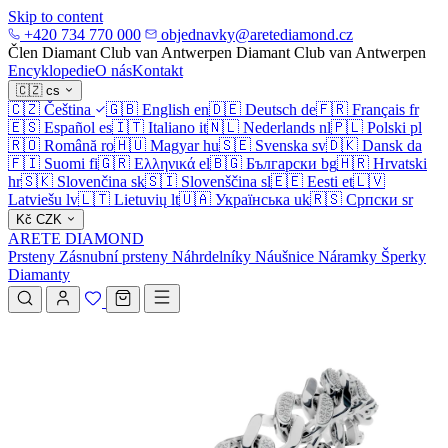
Skip to content
+420 734 770 000
objednavky@aretediamond.cz
Člen Diamant Club van Antwerpen
Diamant Club van Antwerpen
Encyklopedie
O nás
Kontakt
🇨🇿
cs
🇨🇿
Čeština
🇬🇧
English
en
🇩🇪
Deutsch
de
🇫🇷
Français
fr
🇪🇸
Español
es
🇮🇹
Italiano
it
🇳🇱
Nederlands
nl
🇵🇱
Polski
pl
🇷🇴
Română
ro
🇭🇺
Magyar
hu
🇸🇪
Svenska
sv
🇩🇰
Dansk
da
🇫🇮
Suomi
fi
🇬🇷
Ελληνικά
el
🇧🇬
Български
bg
🇭🇷
Hrvatski
hr
🇸🇰
Slovenčina
sk
🇸🇮
Slovenščina
sl
🇪🇪
Eesti
et
🇱🇻
Latviešu
lv
🇱🇹
Lietuvių
lt
🇺🇦
Українська
uk
🇷🇸
Српски
sr
Kč
CZK
ARETE DIAMOND
Prsteny
Zásnubní prsteny
Náhrdelníky
Náušnice
Náramky
Šperky
Diamanty