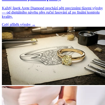
Každý šperk Arete Diamond prochází pěti precizními fázemi výroby
— od digitálního návrhu přes ruční fasování až po finální kontrolu
kvality.
Celý příběh výroby
→