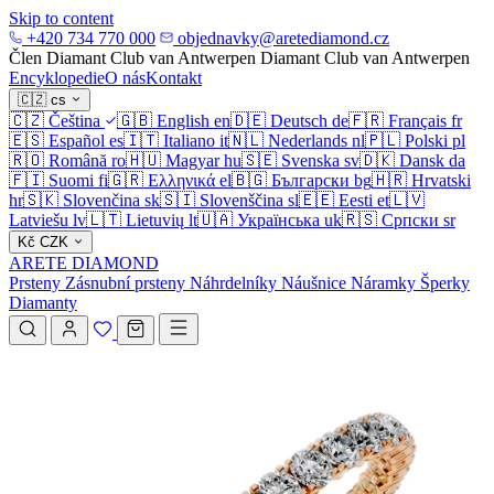
Skip to content
+420 734 770 000
objednavky@aretediamond.cz
Člen Diamant Club van Antwerpen
Diamant Club van Antwerpen
Encyklopedie
O nás
Kontakt
🇨🇿
cs
🇨🇿
Čeština
🇬🇧
English
en
🇩🇪
Deutsch
de
🇫🇷
Français
fr
🇪🇸
Español
es
🇮🇹
Italiano
it
🇳🇱
Nederlands
nl
🇵🇱
Polski
pl
🇷🇴
Română
ro
🇭🇺
Magyar
hu
🇸🇪
Svenska
sv
🇩🇰
Dansk
da
🇫🇮
Suomi
fi
🇬🇷
Ελληνικά
el
🇧🇬
Български
bg
🇭🇷
Hrvatski
hr
🇸🇰
Slovenčina
sk
🇸🇮
Slovenščina
sl
🇪🇪
Eesti
et
🇱🇻
Latviešu
lv
🇱🇹
Lietuvių
lt
🇺🇦
Українська
uk
🇷🇸
Српски
sr
Kč
CZK
ARETE DIAMOND
Prsteny
Zásnubní prsteny
Náhrdelníky
Náušnice
Náramky
Šperky
Diamanty