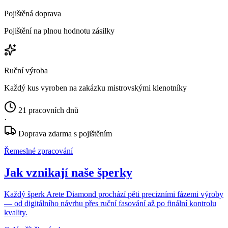
Pojištěná doprava
Pojištění na plnou hodnotu zásilky
Ruční výroba
Každý kus vyroben na zakázku mistrovskými klenotníky
21 pracovních dnů
·
Doprava zdarma s pojištěním
Řemeslné zpracování
Jak vznikají naše šperky
Každý šperk Arete Diamond prochází pěti precizními fázemi výroby
— od digitálního návrhu přes ruční fasování až po finální kontrolu
kvality.