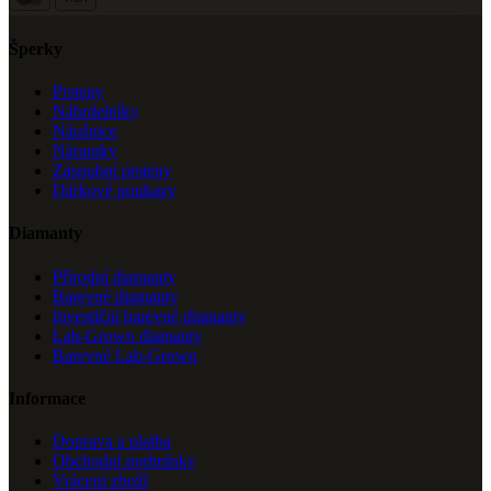
Šperky
Prsteny
Náhrdelníky
Náušnice
Náramky
Zásnubní prsteny
Dárkové poukazy
Diamanty
Přírodní diamanty
Barevné diamanty
Investiční barevné diamanty
Lab-Grown diamanty
Barevné Lab-Grown
Informace
Doprava a platba
Obchodní podmínky
Vrácení zboží