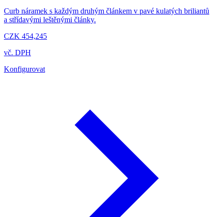
Curb náramek s každým druhým článkem v pavé kulatých briliantů
a střídavými leštěnými články.
CZK 454,245
vč. DPH
Konfigurovat