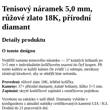
Tenisový náramek 5,0 mm,
růžové zlato 18K, přírodní
diamant
Detaily produktu
O tomto designu
Nejtěžší varianta tenisového náramku — 37 kulatých briliantů po
5×5 mm v individuálním košíčkovém osazení do čtyř krapen. Při
tomto kalibru se každý kámen čte zvlášť i z odstupu, mezikusy
zůstávají kloubové, aby se silnější linie nelomila.
Provedení:
růžové zlato 18K, leštěné košíčky.
Kameny:
37× přírodní diamanty, kulaté brilianty, lůžko 5×5 mm.
Zapínání:
skryté krabičkové zapínání s osmičkovou pojistkou.
Vyrobeno na zakázku v naší dílně. Diamanty vybíráte v
konfigurátoru z aktuální nabídky certifikovaných kamenů GIA / IGI.
Dodání do 21 pracovních dní.