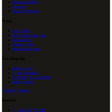
Reklamační řád
Cookies
Puncovní značky
O nás
Náš příběh
Řemeslné zpracování
Na zakázku
Napsali o nás
Diamantová trofej
Encyklopedie
Průvodce 4C
Tvary diamantů
Certifikáty GIA & HRD
Péče o šperky
Všechny články →
Kontakt
+420 734 770 000