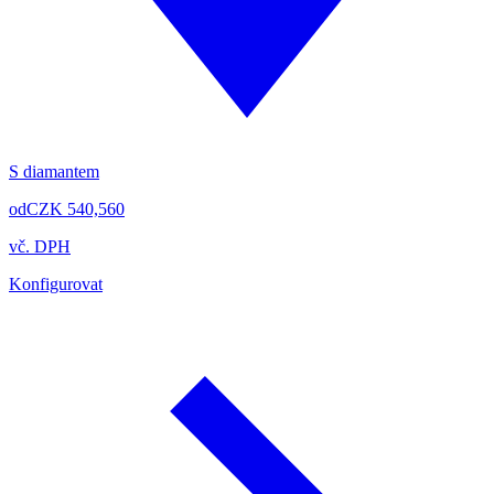
S diamantem
od
CZK 540,560
vč. DPH
Konfigurovat