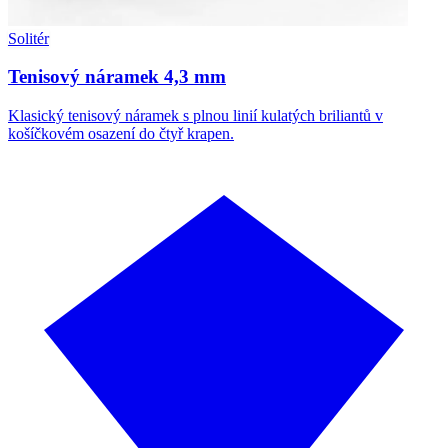
Solitér
Tenisový náramek 4,3 mm
Klasický tenisový náramek s plnou linií kulatých briliantů v
košíčkovém osazení do čtyř krapen.