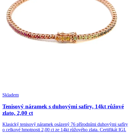
Skladem
Tenisový náramek s duhovými safíry, 14kt růžové
zlato, 2,00 ct
Klasický tenisový náramek osázený 76 přírodními duhovými safíry
o celkové hmotnosti 2,00 ct ze 14kt růžového zlata. Certifikát IGI.