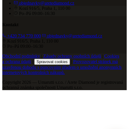
objednavky@aretediamond.cz
Kozí 916/5, Praha 1, 110 00
Po–Pá 09:00–16:30
Kontakt
+420 734 770 000
objednavky@aretediamond.cz
Kozí 916/5, Praha 1, 110 00
Po–Pá 09:00–16:30
Obchodní podmínky
|
Zásady ochrany osobních údajů
|
Cookies
a ochrana údajů
|
|
Provozovatel stránek má
Spravovat cookies
uzavřenou dohodu s puncovním úřadem o umožnění anonymních
internetových kontrolních nákupů.
Copyright 2026 — Umarutti s.r.o. / Arete Diamond je registrovaná
ochranná známka společnosti Umarutti s.r.o.