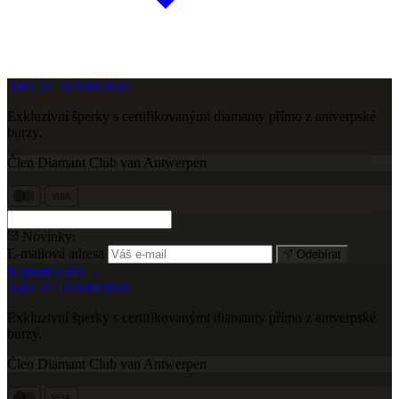
ARETE DIAMOND
Exkluzivní šperky s certifikovanými diamanty přímo z antverpské
burzy.
Člen Diamant Club van Antwerpen
VISA
Novinky:
E-mailová adresa
Odebírat
Napsali o nás →
ARETE DIAMOND
Exkluzivní šperky s certifikovanými diamanty přímo z antverpské
burzy.
Člen Diamant Club van Antwerpen
VISA