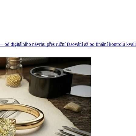
d digitálního návrhu přes ruční fasování až po finální kontrolu kvali