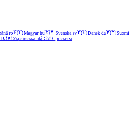
ână
ro
🇭🇺
Magyar
hu
🇸🇪
Svenska
sv
🇩🇰
Dansk
da
🇫🇮
Suomi
lt
🇺🇦
Українська
uk
🇷🇸
Српски
sr