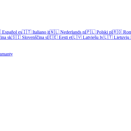

Español
es
🇮🇹
Italiano
it
🇳🇱
Nederlands
nl
🇵🇱
Polski
pl
🇷🇴
Rom
ina
sk
🇸🇮
Slovenščina
sl
🇪🇪
Eesti
et
🇱🇻
Latviešu
lv
🇱🇹
Lietuvių
amanty