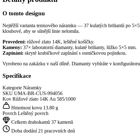
O tomto designu
Nejtěžší varianta tenisového náramku — 37 kulatých briliantů po 5×5
kloubové, aby se silnější linie nelomila.
Provedení:
růžové zlato 14K, leštěné košíčky.
Kameny:
37× laboratorní diamanty, kulaté brilianty, lůžko 5×5 mm.
Zapínání:
skryté krabičkové zapínání s osmičkovou pojistkou.
Vyrobeno na zakázku v naší dílně. Diamanty vybíráte v konfigurátor
Specifikace
Kategorie
Náramky
SKU
UMA-BR-CUS-994056
Kov
Růžové zlato 14K
Au 585/1000
Hmotnost kovu
13.80 g
Povrch
Leštěný povrch
Celkem drahokamů
37 kamenů
Doba dodání
21 pracovních dnů