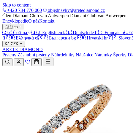
Skip to content
+420 734 770 000
objednavky@aretediamond.cz
Člen Diamant Club van Antwerpen
Diamant Club van Antwerpen
Encyklopedie
O nás
Kontakt
🇨🇿
cs
🇨🇿
Čeština
🇬🇧
English
en
🇩🇪
Deutsch
de
🇫🇷
Français
fr
🇪
fi
🇬🇷
Ελληνικά
el
🇧🇬
Български
bg
🇭🇷
Hrvatski
hr
🇸🇰
Slovenč
Kč
CZK
ARETE DIAMOND
Prsteny
Zásnubní prsteny
Náhrdelníky
Náušnice
Náramky
Šperky
Di