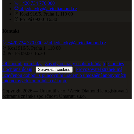
+420 734 770 000
objednavky@aretediamond.cz
Kozí 916/5, Praha 1, 110 00
Po–Pá 09:00–16:30
Kontakt
+420 734 770 000
objednavky@aretediamond.cz
Kozí 916/5, Praha 1, 110 00
Po–Pá 09:00–16:30
Obchodní podmínky
|
Zásady ochrany osobních údajů
|
Cookies
a ochrana údajů
|
|
Provozovatel stránek má
Spravovat cookies
uzavřenou dohodu s puncovním úřadem o umožnění anonymních
internetových kontrolních nákupů.
Copyright 2026 — Umarutti s.r.o. / Arete Diamond je registrovaná
ochranná známka společnosti Umarutti s.r.o.