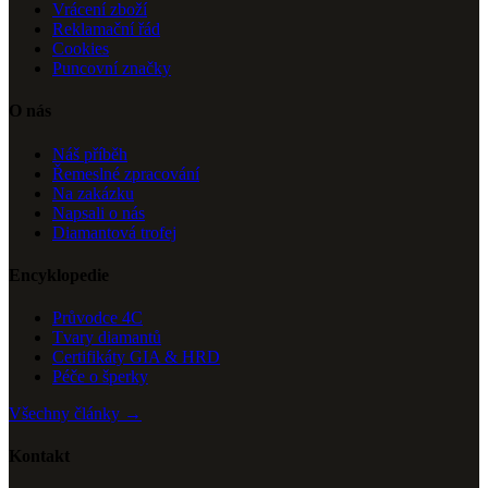
Vrácení zboží
Reklamační řád
Cookies
Puncovní značky
O nás
Náš příběh
Řemeslné zpracování
Na zakázku
Napsali o nás
Diamantová trofej
Encyklopedie
Průvodce 4C
Tvary diamantů
Certifikáty GIA & HRD
Péče o šperky
Všechny články →
Kontakt