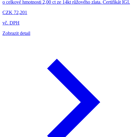
o celkové hmotnosti 2,00 ct ze 14kt růžového zlata. Certifikát IGI.
CZK 72,201
vč. DPH
Zobrazit detail