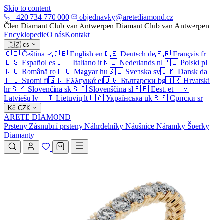
Skip to content
+420 734 770 000
objednavky@aretediamond.cz
Člen Diamant Club van Antwerpen
Diamant Club van Antwerpen
Encyklopedie
O nás
Kontakt
🇨🇿
cs
🇨🇿
Čeština
🇬🇧
English
en
🇩🇪
Deutsch
de
🇫🇷
Français
fr
🇪🇸
Español
es
🇮🇹
Italiano
it
🇳🇱
Nederlands
nl
🇵🇱
Polski
pl
🇷🇴
Română
ro
🇭🇺
Magyar
hu
🇸🇪
Svenska
sv
🇩🇰
Dansk
da
🇫🇮
Suomi
fi
🇬🇷
Ελληνικά
el
🇧🇬
Български
bg
🇭🇷
Hrvatski
hr
🇸🇰
Slovenčina
sk
🇸🇮
Slovenščina
sl
🇪🇪
Eesti
et
🇱🇻
Latviešu
lv
🇱🇹
Lietuvių
lt
🇺🇦
Українська
uk
🇷🇸
Српски
sr
Kč
CZK
ARETE DIAMOND
Prsteny
Zásnubní prsteny
Náhrdelníky
Náušnice
Náramky
Šperky
Diamanty