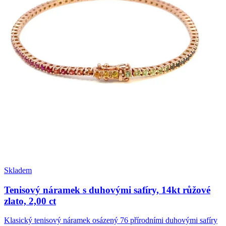
Skladem
Tenisový náramek s duhovými safíry, 14kt růžové
zlato, 2,00 ct
Klasický tenisový náramek osázený 76 přírodními duhovými safíry