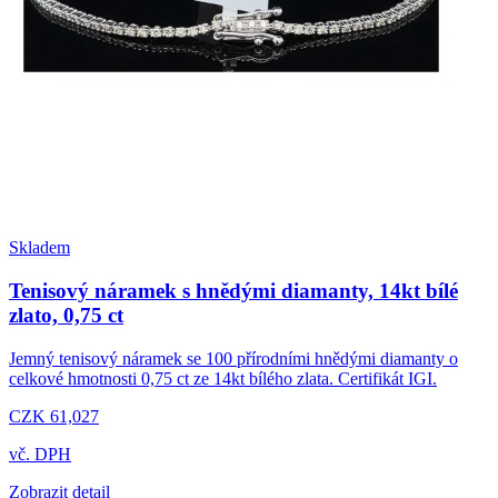
Skladem
Tenisový náramek s hnědými diamanty, 14kt bílé
zlato, 0,75 ct
Jemný tenisový náramek se 100 přírodními hnědými diamanty o
celkové hmotnosti 0,75 ct ze 14kt bílého zlata. Certifikát IGI.
CZK 61,027
vč. DPH
Zobrazit detail