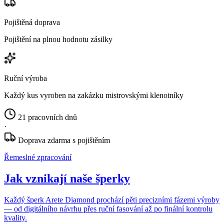
Pojištěná doprava
Pojištění na plnou hodnotu zásilky
Ruční výroba
Každý kus vyroben na zakázku mistrovskými klenotníky
21 pracovních dnů
·
Doprava zdarma s pojištěním
Řemeslné zpracování
Jak vznikají naše šperky
Každý šperk Arete Diamond prochází pěti precizními fázemi výroby
— od digitálního návrhu přes ruční fasování až po finální kontrolu
kvality.