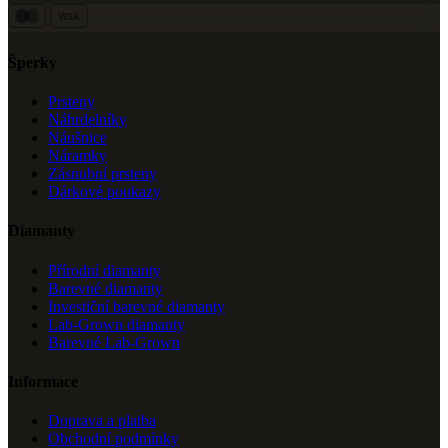
VISA
Šperky
Prsteny
Náhrdelníky
Náušnice
Náramky
Zásnubní prsteny
Dárkové poukazy
Diamanty
Přírodní diamanty
Barevné diamanty
Investiční barevné diamanty
Lab-Grown diamanty
Barevné Lab-Grown
Informace
Doprava a platba
Obchodní podmínky