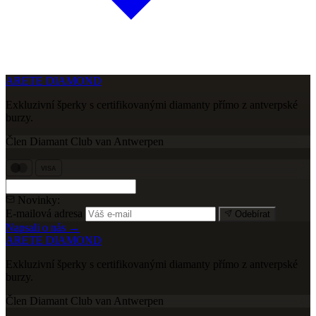
ARETE DIAMOND
Exkluzivní šperky s certifikovanými diamanty přímo z antverpské
burzy.
Člen Diamant Club van Antwerpen
VISA
Novinky:
E-mailová adresa
Odebírat
Napsali o nás →
ARETE DIAMOND
Exkluzivní šperky s certifikovanými diamanty přímo z antverpské
burzy.
Člen Diamant Club van Antwerpen