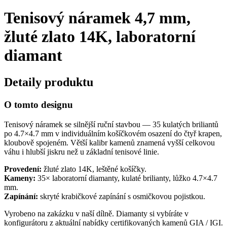
Tenisový náramek 4,7 mm,
žluté zlato 14K, laboratorní
diamant
Detaily produktu
O tomto designu
Tenisový náramek se silnější ruční stavbou — 35 kulatých briliantů
po 4.7×4.7 mm v individuálním košíčkovém osazení do čtyř krapen,
kloubově spojeném. Větší kalibr kamenů znamená vyšší celkovou
váhu i hlubší jiskru než u základní tenisové linie.
Provedení:
žluté zlato 14K, leštěné košíčky.
Kameny:
35× laboratorní diamanty, kulaté brilianty, lůžko 4.7×4.7
mm.
Zapínání:
skryté krabičkové zapínání s osmičkovou pojistkou.
Vyrobeno na zakázku v naší dílně. Diamanty si vybíráte v
konfigurátoru z aktuální nabídky certifikovaných kamenů GIA / IGI.