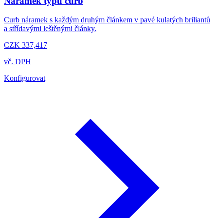
Náramek typu curb
Curb náramek s každým druhým článkem v pavé kulatých briliantů
a střídavými leštěnými články.
CZK 337,417
vč. DPH
Konfigurovat